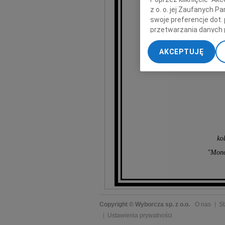
z o. o. jej Zaufanych 
swoje preferencje dot.
przetwarzania danych 
„Ustawienia zaawansow
AKCEPTUJĘ
And
My, nasi Zaufani Part
dokładnych danych geol
Przechowywanie informa
treści, badnie odbiorcó
ko
"Mono
Copyright © Wyborcza sp. z o.o.
O nas
St
Ustawienia prywatności