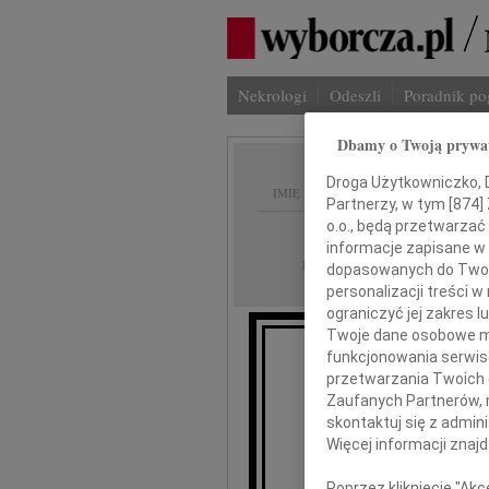
Nekrologi
Odeszli
Poradnik p
Dbamy o Twoją prywa
Droga Użytkowniczko, Dr
IMIĘ I NAZWISKO:
Partnerzy, w tym [
874
]
o.o., będą przetwarzać 
Warszawa
REGION:
informacje zapisane w
26.09.2009
DATA EMISJI:
dopasowanych do Twoich
personalizacji treści 
ograniczyć jej zakres
Twoje dane osobowe mo
funkcjonowania serwisó
przetwarzania Twoich da
Ni
Zaufanych Partnerów, 
skontaktuj się z admin
Więcej informacji znaj
Poprzez kliknięcie "Ak