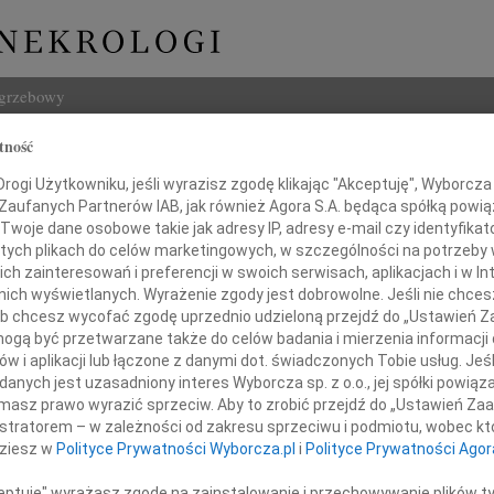
ogrzebowy
tność
Szukaj
ogi Użytkowniku, jeśli wyrazisz zgodę klikając "Akceptuję", Wyborcza sp
Imię i na
 Zaufanych Partnerów IAB, jak również Agora S.A. będąca spółką powi
Twoje dane osobowe takie jak adresy IP, adresy e-mail czy identyfikato
 tych plikach do celów marketingowych, w szczególności na potrzeby 
 zainteresowań i preferencji w swoich serwisach, aplikacjach i w Int
w nich wyświetlanych. Wyrażenie zgody jest dobrowolne. Jeśli nie chce
INNE NE
 lub chcesz wycofać zgodę uprzednio udzieloną przejdź do „Ustawień
Asia
gą być przetwarzane także do celów badania i mierzenia informacji
Asia 
w i aplikacji lub łączone z danymi dot. świadczonych Tobie usług. Jeś
Małgo
nych jest uzasadniony interes Wyborcza sp. z o.o., jej spółki powiąza
eocenionego znawcę historii
Z żal
masz prawo wyrazić sprzeciw. Aby to zrobić przejdź do „Ustawień Z
Janus
Automobilklubu Polski
istratorem – w zależności od zakresu sprzeciwu i podmiotu, wobec któ
Janus
dziesz w
Polityce Prywatności Wyborcza.pl
i
Polityce Prywatności Agor
Wacła
W dni
ceptuję" wyrażasz zgodę na zainstalowanie i przechowywanie plików t