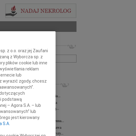
 nekrologów i wspomnień
. z o.o. oraz jej Zaufani
zwisko lub numer ogłoszenia:
ązaną z Wyborcza sp. z
ry plików cookie lub inne
wyświetlania reklam
+ szukanie zaawansowane
ernecie lub
sz wyrazić zgody, chcesz
KROLOGI
 Zaawansowanych”.
 Kułakowska
07.08.2026
Warszawa
 dotyczących
Kułakowska 8 czerwca 1984 - 9 sierpnia...
li podstawą
rzata Kościelska
07.08.2026
Warszawa
nej – Agora S.A. – lub
em żegnam prof. Małgorzatę Kościelską...
aawansowanych” lub
z Goetze
07.08.2026
Warszawa
rego jest kierowany.
z Goetze adwokat 9 lat bez Ciebie Bożenna...
a S.A.
wa Stec-Myśliwska
07.08.2026
Warszawa
u 4 sierpnia 2026 roku zmarła przeżywszy...
ypu cookie Wyborczej sp.