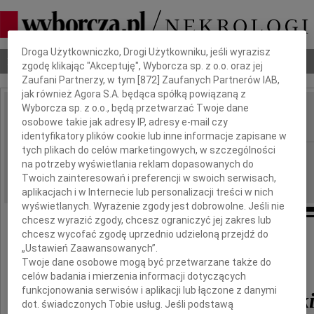
Dbamy o Twoją prywatność
Droga Użytkowniczko, Drogi Użytkowniku, jeśli wyrazisz
Nekrologi
Odeszli
Poradnik pogrzebowy
zgodę klikając "Akceptuję", Wyborcza sp. z o.o. oraz jej
Zaufani Partnerzy, w tym [
872
] Zaufanych Partnerów IAB,
jak również Agora S.A. będąca spółką powiązaną z
Wyborcza sp. z o.o., będą przetwarzać Twoje dane
Władysław Gawroński
osobowe takie jak adresy IP, adresy e-mail czy
IMIĘ I NAZWISKO:
identyfikatory plików cookie lub inne informacje zapisane w
tych plikach do celów marketingowych, w szczególności
Wrocław
REGION:
na potrzeby wyświetlania reklam dopasowanych do
09.07.2010
DATA EMISJI:
Twoich zainteresowań i preferencji w swoich serwisach,
aplikacjach i w Internecie lub personalizacji treści w nich
wyświetlanych. Wyrażenie zgody jest dobrowolne. Jeśli nie
chcesz wyrazić zgody, chcesz ograniczyć jej zakres lub
chcesz wycofać zgodę uprzednio udzieloną przejdź do
„Ustawień Zaawansowanych”.
Z żalem zawiadamiamy,
Twoje dane osobowe mogą być przetwarzane także do
że w dniu 8 lipca 2010 roku zmarł
celów badania i mierzenia informacji dotyczących
funkcjonowania serwisów i aplikacji lub łączone z danymi
Władysław Gawrońsk
dot. świadczonych Tobie usług. Jeśli podstawą