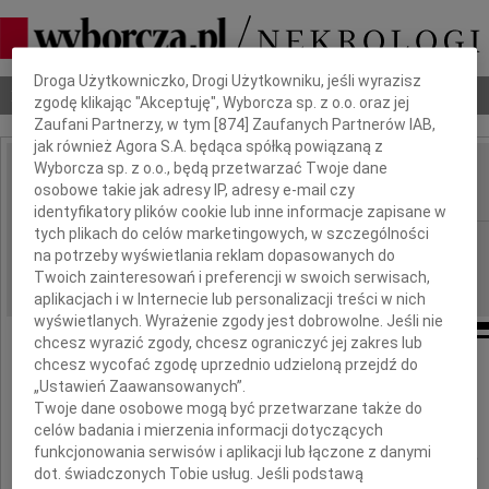
Dbamy o Twoją prywatność
Droga Użytkowniczko, Drogi Użytkowniku, jeśli wyrazisz
Nekrologi
Odeszli
Poradnik pogrzebowy
zgodę klikając "Akceptuję", Wyborcza sp. z o.o. oraz jej
Zaufani Partnerzy, w tym [
874
] Zaufanych Partnerów IAB,
jak również Agora S.A. będąca spółką powiązaną z
Wyborcza sp. z o.o., będą przetwarzać Twoje dane
Zbigniew Suchański
osobowe takie jak adresy IP, adresy e-mail czy
IMIĘ I NAZWISKO:
identyfikatory plików cookie lub inne informacje zapisane w
tych plikach do celów marketingowych, w szczególności
Poznań
REGION:
na potrzeby wyświetlania reklam dopasowanych do
08.09.2020
DATA EMISJI:
Twoich zainteresowań i preferencji w swoich serwisach,
aplikacjach i w Internecie lub personalizacji treści w nich
wyświetlanych. Wyrażenie zgody jest dobrowolne. Jeśli nie
chcesz wyrazić zgody, chcesz ograniczyć jej zakres lub
chcesz wycofać zgodę uprzednio udzieloną przejdź do
„Ustawień Zaawansowanych”.
Twoje dane osobowe mogą być przetwarzane także do
celów badania i mierzenia informacji dotyczących
funkcjonowania serwisów i aplikacji lub łączone z danymi
Zbigniew Suchański
dot. świadczonych Tobie usług. Jeśli podstawą