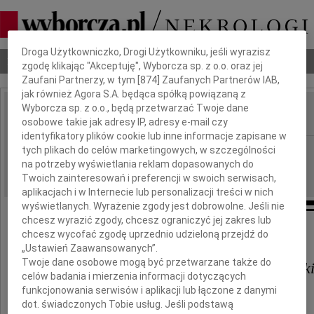
Dbamy o Twoją prywatność
Droga Użytkowniczko, Drogi Użytkowniku, jeśli wyrazisz
Nekrologi
Odeszli
Poradnik pogrzebowy
zgodę klikając "Akceptuję", Wyborcza sp. z o.o. oraz jej
Zaufani Partnerzy, w tym [
874
] Zaufanych Partnerów IAB,
jak również Agora S.A. będąca spółką powiązaną z
Wyborcza sp. z o.o., będą przetwarzać Twoje dane
osobowe takie jak adresy IP, adresy e-mail czy
IMIĘ I NAZWISKO:
identyfikatory plików cookie lub inne informacje zapisane w
Kielce
tych plikach do celów marketingowych, w szczególności
REGION:
na potrzeby wyświetlania reklam dopasowanych do
11.09.2020
DATA EMISJI:
Twoich zainteresowań i preferencji w swoich serwisach,
aplikacjach i w Internecie lub personalizacji treści w nich
wyświetlanych. Wyrażenie zgody jest dobrowolne. Jeśli nie
chcesz wyrazić zgody, chcesz ograniczyć jej zakres lub
Wyrazy najszczerszego współczucia
chcesz wycofać zgodę uprzednio udzieloną przejdź do
„Ustawień Zaawansowanych”.
Twoje dane osobowe mogą być przetwarzane także do
Monice Durnaś i Damianowi Łuck
celów badania i mierzenia informacji dotyczących
funkcjonowania serwisów i aplikacji lub łączone z danymi
z powodu śmierci
dot. świadczonych Tobie usług. Jeśli podstawą