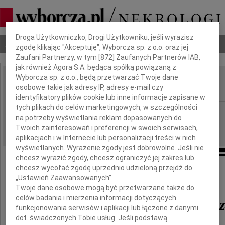
Dbamy o Twoją prywatność
Droga Użytkowniczko, Drogi Użytkowniku, jeśli wyrazisz
Nekrologi
Odeszli
Poradnik pogrzebowy
zgodę klikając "Akceptuję", Wyborcza sp. z o.o. oraz jej
Zaufani Partnerzy, w tym [
872
] Zaufanych Partnerów IAB,
jak również Agora S.A. będąca spółką powiązaną z
Wyborcza sp. z o.o., będą przetwarzać Twoje dane
Barbara Niewiarowicz
osobowe takie jak adresy IP, adresy e-mail czy
IMIĘ I NAZWISKO:
identyfikatory plików cookie lub inne informacje zapisane w
tych plikach do celów marketingowych, w szczególności
Poznań
REGION:
na potrzeby wyświetlania reklam dopasowanych do
03.09.2020
DATA EMISJI:
Twoich zainteresowań i preferencji w swoich serwisach,
aplikacjach i w Internecie lub personalizacji treści w nich
wyświetlanych. Wyrażenie zgody jest dobrowolne. Jeśli nie
chcesz wyrazić zgody, chcesz ograniczyć jej zakres lub
chcesz wycofać zgodę uprzednio udzieloną przejdź do
„Ustawień Zaawansowanych”.
Twoje dane osobowe mogą być przetwarzane także do
celów badania i mierzenia informacji dotyczących
Barbara Niewiarowic
funkcjonowania serwisów i aplikacji lub łączone z danymi
dot. świadczonych Tobie usług. Jeśli podstawą