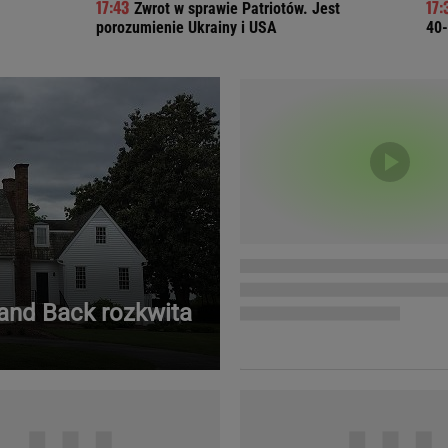
Zwrot w sprawie Patriotów. Jest
Telewizor LG O
porozumienie Ukrainy i USA
40-
Land Back rozkwita
Doda
Kalkulator Poro
Magda Gessler
Kalendarz dni p
Agnieszka Woźniak-Starak
Kalendarz ciąży