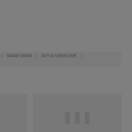
SANDAŁY DAMSKIE
BUTY NA SZEROKĄ STOPĘ