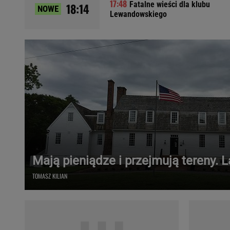
Fatalne wieści dla klubu
18:14
NOWE
Ładowanie samochodu elektrycznego
Lewandowskiego
Filtr cząstek stałych
Brzydki zapach w samochodzie
Numer Vin
Ogłoszenia motoryzacyjne
Waluty
Komunikaty
Opel Meriva
Toyota Auris
Toyota Avensis
Jeep Grand Cherokee
Mają pieniądze i przejmują tereny. 
POPULARNE TEMATY
TOMASZ KILIAN
Liga Mistrzów
Legia Warszawa
Liga Europy
Paszport Covidowy
Piłka Nożna
Wczasy w górach