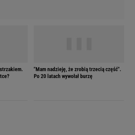
ystrzakiem.
"Mam nadzieję, że zrobią trzecią część".
ątce?
Po 20 latach wywołał burzę