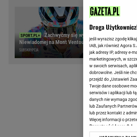
Wiadomości z Polski
Tenis
Plotki na topie
Sporty Walki
Niedziela handlowa
Siatkówka
Droga Użytkownicz
Informacje na bieżąco
PlusLiga
Zachwyćmy się wyczynem
Metro Warszawa
Lekkoatletyka
jeśli wyrazisz zgodę klika
Niewiadomej na Mont Ventoux
IAB, jak również Agora S
Duży Format
Kolarstwo
SUBSKRYPCJA
jak adresy IP, adresy e-m
Pogoda Warszawa
Bieganie
marketingowych, w szcze
Pogoda Kraków
Trening - ćwiczenia
w swoich serwisach, aplik
Pogoda Gdańsk
Ćwiczenia
dobrowolne. Jeśli nie ch
Pogoda Poznań
Dieta - Odżywianie
przejdź do „Ustawień Z
Twoje dane osobowe mogą
Pogoda Wrocław
Jak schudnąć?
serwisów i aplikacji lub
Gazeta na X
Sport - Fitness
danych nie wymaga zgody 
Fitness
lub Zaufanych Partnerów
F1 - Formuła 1
lub przez kontakt z admi
Więcej informacji o prz
Prywatności Agora S.A.