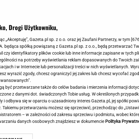
Meghan Markle
Krzesełka do ka
Magda Gessler
Łóżka dla dzieci
Barbara Kurdej-Szatan
Foteliki samoc
ko, Drogi Użytkowniku,
Księżna Kate
Przepisy
Porady
Jak zrobić?
jąc „Akceptuję”, Gazeta.pl sp. z o.o. oraz jej Zaufani Partnerzy, w tym [
67
.A. będąca spółką powiązaną z Gazeta.pl sp. z o.o., będą przetwarzać T
Na czasie
Grzyby
ail czy identyfikatory plików cookie lub inne informacje zapisane w tych p
Memy
Koronawirus
gólności na potrzeby wyświetlania reklam dopasowanych do Twoich zain
Radio Zet
Porady - Zdrowi
acjach i w Internecie lub personalizacji treści w nich wyświetlanych. Wyr
Radio Pogoda
Sukienki jeanso
cesz wyrazić zgody, chcesz ograniczyć jej zakres lub chcesz wycofać zgo
Radio internetowe
Torebki worki
aawansowanych”.
 być przetwarzane także do celów badania i mierzenia informacji dot
Rock Radio
Życzenia
 łączone z danymi dot. świadczonych Tobie usług. W określonych przypad
Złote Przeboje
Życzenia urodz
i odbywa się w oparciu o uzasadniony interes Gazeta.pl, jej spółki powi
Chillizet - radio internetowe
Życzenia imien
. Takiemu przetwarzaniu możesz się sprzeciwić, przechodząc do „Ust
Podcasty
Newsy, plotki - 
nistratorem – w zależności od zakresu sprzeciwu i podmiotu, wobec które
E-booki - Audiobooki
Lifestyle
etwarzaniu danych osobowych znajdziesz w dokumencie
Polityka Prywatn
Planeta.pl
Co obejrzeć