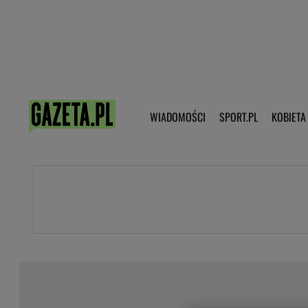
Poczta - Logowanie
Pobierz 
WIADOMOŚCI
SPORT.PL
KOBIETA
DZIECKO
KOBIETA
KULTURA
NEX
WIADOMOŚCI
SPORT
G.PL
Skoki narciarskie
Haps.pl
Ekstraklasa
Wiadomości ze świata
Bundesliga
Sport wiadomości
Liga Mistrzów
Horoskop
Liga Europy
Papież Franiszek
Koszykówka