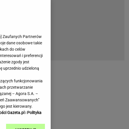
rmienia
Gliwice
Kielce
hodowe
Kraków
Lublin
Łódź
6
] Zaufanych Partnerów
woje dane osobowe takie
Olsztyn
likach do celów
Opole
teresowań i preferencji
e
Płock
ażenie zgody jest
we
Poznań
dę uprzednio udzieloną
Radom
yczących funkcjonowania
Rzeszów
kach przetwarzanie
inowe
Sosnowiec
ązanej – Agora S.A. –
inowe
Szczecin
awień Zaawansowanych”
Melo Radio
Toruń
go jest kierowany.
Trójmiasto
ości Gazeta.pl
i
Polityka
Warszawa
Wrocław