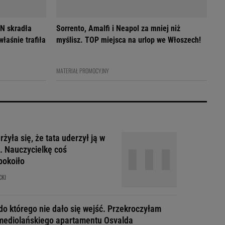
N skradła
Sorrento, Amalfi i Neapol za mniej niż
myślisz. TOP miejsca na urlop we Włoszech!
MATERIAŁ PROMOCYJNY
żyła się, że tata uderzył ją w
. Nauczycielkę coś
pokoiło
CKI
do którego nie dało się wejść. Przekroczyłam
mediolańskiego apartamentu Osvalda