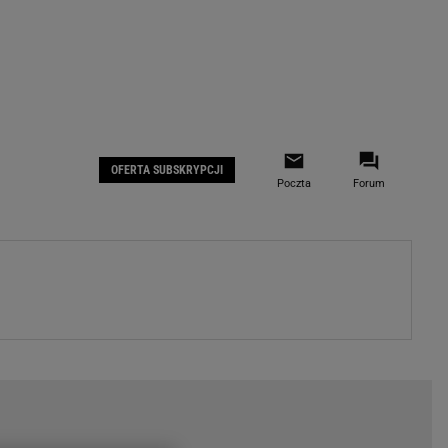
 IOS
Gazeta.pl na Facebooku
OFERTA SUBSKRYPCJI
Poczta
Forum
ZA
WYDARZENIA GOSPODARCZE
LOKALNE
Białystok
Bielsko-Biała
stki
Bydgoszcz
moda
Częstochowa
uże buty
Gorzów Wielkopolski
ecka
Katowice