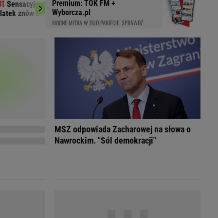
Premium: TOK FM +
Sensacyjny lider I ligi. Nie stracili gola,
MSZ odpowiada
LED
Wyborcza.pl
latek znów błysnął
800+, Rosja - "trumie
MOCNE MEDIA W DUO PAKIECIE. SPRAWDŹ
MSZ odpowiada Zacharowej na słowa o
Nawrockim. "Sól demokracji"
du
Rodzina
łodnych
Wakacje
Sennik