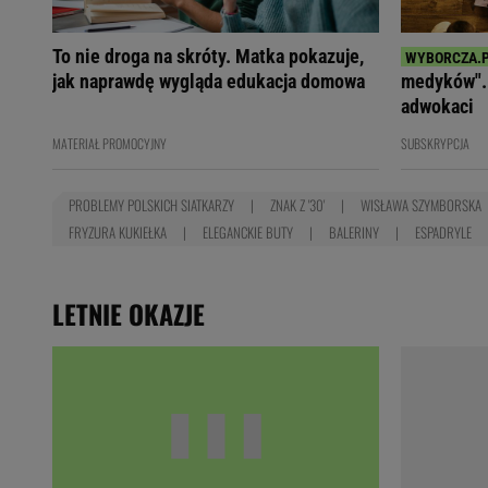
To nie droga na skróty. Matka pokazuje,
jak naprawdę wygląda edukacja domowa
medyków". 
adwokaci
MATERIAŁ PROMOCYJNY
SUBSKRYPCJA
PROBLEMY POLSKICH SIATKARZY
ZNAK Z '30'
WISŁAWA SZYMBORSKA
FRYZURA KUKIEŁKA
ELEGANCKIE BUTY
BALERINY
ESPADRYLE
LETNIE OKAZJE