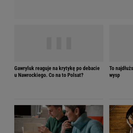
Gawryluk reaguje na krytykę po debacie
To najdłuż
u Nawrockiego. Co na to Polsat?
wysp