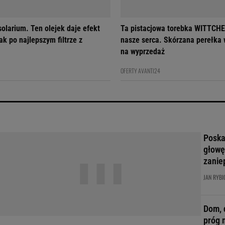
olarium. Ten olejek daje efekt
Ta pistacjowa torebka WITTCHE
ak po najlepszym filtrze z
nasze serca. Skórzana perełka właśnie trafiła
na wyprzedaż
OFERTY AVANTI24
Poskar
głowę
zanie
JAN RYBI
Dom, 
próg 