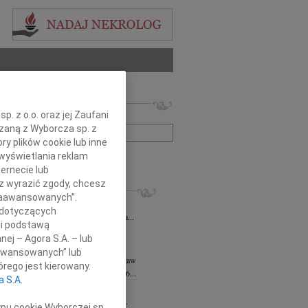
 nekrologów i wspomnień
. z o.o. oraz jej Zaufani
zwisko lub numer ogłoszenia:
ązaną z Wyborcza sp. z
ry plików cookie lub inne
wyświetlania reklam
+ szukanie zaawansowane
ernecie lub
sz wyrazić zgody, chcesz
KROLOGI
 Zaawansowanych”.
ysława Pękacz
07.08.2026
Wrocław
 dotyczących
25 lipca 2026 roku zmarła Mieczysława...
li podstawą
rt Mordawski
06.08.2026
Wrocław
nej – Agora S.A. – lub
ów nic: już uleciałem w taką...
aawansowanych” lub
a Hanna Kościelniak
05.08.2026
Wrocław
rego jest kierowany.
a Hanna Kościelniak Zmarła 30.06.2026...
a S.A.
k Brutkowski
30.07.2026
Wrocław
wsze pozostanie w naszych sercach Z...
ypu cookie Wyborczej sp.