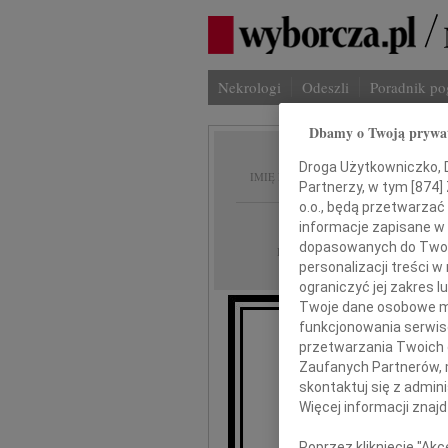
Nekrologi
Odeszli
Poradnik p
Dbamy o Twoją prywa
Janina 
Droga Użytkowniczko, Dr
IMIĘ I NAZWISKO:
Partnerzy, w tym [
874
]
o.o., będą przetwarzać 
Wrocław
REGION:
informacje zapisane w
dopasowanych do Twoich
01.09.2020
DATA EMISJI:
personalizacji treści 
ograniczyć jej zakres
Twoje dane osobowe mo
funkcjonowania serwisó
Dnia 29 sierpnia 20
przetwarzania Twoich da
Nas
Zaufanych Partnerów, 
skontaktuj się z admin
Więcej informacji znaj
Poprzez kliknięcie "Ak