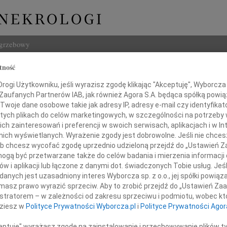
ogrzebowy
tność
Szukaj
Alicja Sikorska
ogi Użytkowniku, jeśli wyrazisz zgodę klikając "Akceptuję", Wyborcza sp
Imię i na
 Zaufanych Partnerów IAB, jak również Agora S.A. będąca spółką powi
Twoje dane osobowe takie jak adresy IP, adresy e-mail czy identyfikato
 tych plikach do celów marketingowych, w szczególności na potrzeby 
 zainteresowań i preferencji w swoich serwisach, aplikacjach i w Int
w nich wyświetlanych. Wyrażenie zgody jest dobrowolne. Jeśli nie chce
INNE NE
 lub chcesz wycofać zgodę uprzednio udzieloną przejdź do „Ustawień
Miecz
gą być przetwarzane także do celów badania i mierzenia informacji
Dnia 
w i aplikacji lub łączone z danymi dot. świadczonych Tobie usług. Jeś
Hube
20 roku odeszła do Domu Pana w wieku 96 lat,
nych jest uzasadniony interes Wyborcza sp. z o.o., jej spółki powiąza
Nie m
za Mama, Babcia, Prababcia
masz prawo wyrazić sprzeciw. Aby to zrobić przejdź do „Ustawień Z
Halin
istratorem – w zależności od zakresu sprzeciwu i podmiotu, wobec któ
Halin
dziesz w
Polityce Prywatności Wyborcza.pl
i
Polityce Prywatności Agor
Henry
Na za
ceptuję" wyrażasz zgodę na zainstalowanie i przechowywanie plików t