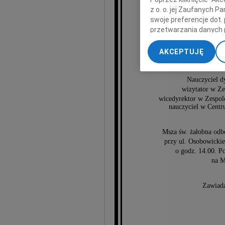
z o. o. jej Zaufanych 
swoje preferencje dot.
mgr Jan
przetwarzania danych 
„Ustawienia zaawansow
AKCEPTUJĘ
My, nasi Zaufani Part
dokładnych danych geol
Przechowywanie informa
Nauczyciel d
wizytator w Z
treści, badnie odbiorcó
wicedyrektor w Zespo
nauczyciel w Centr
Msza św. żałobna odb
przy ul. Osobowicki
o godz. 14.00. P
na M
Zawiada