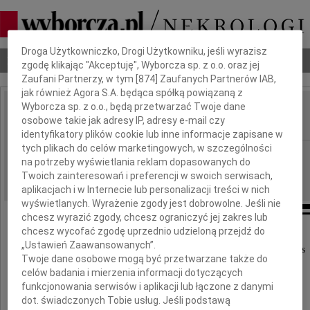
Dbamy o Twoją prywatność
Droga Użytkowniczko, Drogi Użytkowniku, jeśli wyrazisz
Nekrologi
Odeszli
Poradnik pogrzebowy
zgodę klikając "Akceptuję", Wyborcza sp. z o.o. oraz jej
Zaufani Partnerzy, w tym [
874
] Zaufanych Partnerów IAB,
jak również Agora S.A. będąca spółką powiązaną z
Wyborcza sp. z o.o., będą przetwarzać Twoje dane
Ewa Szczupak
osobowe takie jak adresy IP, adresy e-mail czy
IMIĘ I NAZWISKO:
identyfikatory plików cookie lub inne informacje zapisane w
tych plikach do celów marketingowych, w szczególności
Łódź
REGION:
na potrzeby wyświetlania reklam dopasowanych do
28.08.2020
DATA EMISJI:
Twoich zainteresowań i preferencji w swoich serwisach,
aplikacjach i w Internecie lub personalizacji treści w nich
wyświetlanych. Wyrażenie zgody jest dobrowolne. Jeśli nie
chcesz wyrazić zgody, chcesz ograniczyć jej zakres lub
chcesz wycofać zgodę uprzednio udzieloną przejdź do
Z wielkim żalem i smutkiem zawiadamiamy,
„Ustawień Zaawansowanych”.
że w dn. 25 sierpnia 2020 roku odeszła od nas
Twoje dane osobowe mogą być przetwarzane także do
nasza ukochana Mama, Babcia i Siostra
celów badania i mierzenia informacji dotyczących
funkcjonowania serwisów i aplikacji lub łączone z danymi
dot. świadczonych Tobie usług. Jeśli podstawą