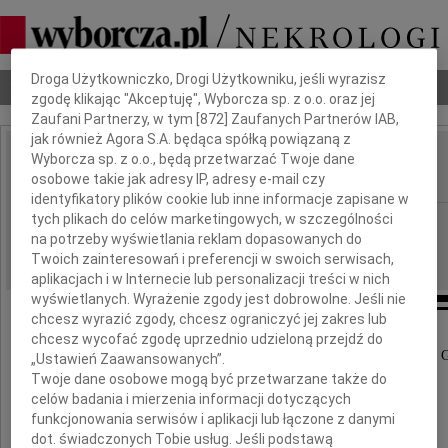
Dbamy o Twoją prywatność
Droga Użytkowniczko, Drogi Użytkowniku, jeśli wyrazisz
Nekrologi
Odeszli
Poradnik pogrzebowy
zgodę klikając "Akceptuję", Wyborcza sp. z o.o. oraz jej
Zaufani Partnerzy, w tym [
872
] Zaufanych Partnerów IAB,
jak również Agora S.A. będąca spółką powiązaną z
Wyborcza sp. z o.o., będą przetwarzać Twoje dane
Eliza Wanda Susdorf
IMIĘ I NAZWISKO:
osobowe takie jak adresy IP, adresy e-mail czy
identyfikatory plików cookie lub inne informacje zapisane w
tych plikach do celów marketingowych, w szczególności
Łódź
REGION:
na potrzeby wyświetlania reklam dopasowanych do
28.08.2020
DATA EMISJI:
Twoich zainteresowań i preferencji w swoich serwisach,
aplikacjach i w Internecie lub personalizacji treści w nich
wyświetlanych. Wyrażenie zgody jest dobrowolne. Jeśli nie
chcesz wyrazić zgody, chcesz ograniczyć jej zakres lub
chcesz wycofać zgodę uprzednio udzieloną przejdź do
"Ktoś tutaj był i był ,a potem nagle zniknął i uporczywie 
„Ustawień Zaawansowanych”.
W.Szymborska
Twoje dane osobowe mogą być przetwarzane także do
celów badania i mierzenia informacji dotyczących
funkcjonowania serwisów i aplikacji lub łączone z danymi
Dnia 21 sierpnia 2020 roku
dot. świadczonych Tobie usług. Jeśli podstawą
zmarła nasza ukochana Mama i Babcia