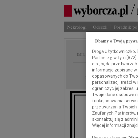
Nekrologi
Odeszli
Poradnik p
Dbamy o Twoją prywa
Tomasz
Droga Użytkowniczko, Dr
IMIĘ I NAZWISKO:
Partnerzy, w tym [
872
]
o.o., będą przetwarzać 
Białystok
REGION:
informacje zapisane w
dopasowanych do Twoich
28.08.2020
DATA EMISJI:
personalizacji treści 
ograniczyć jej zakres
Twoje dane osobowe mo
funkcjonowania serwisó
Z niewymow
przetwarzania Twoich da
o nieocze
Zaufanych Partnerów, 
skontaktuj się z admin
Więcej informacji znaj
Poprzez kliknięcie "Ak