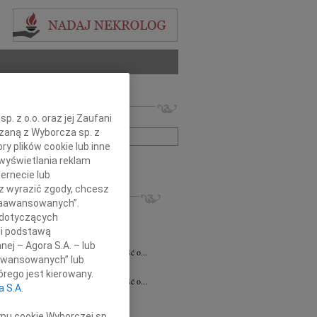
 nekrologów i wspomnień
. z o.o. oraz jej Zaufani
zwisko lub numer ogłoszenia:
ązaną z Wyborcza sp. z
ry plików cookie lub inne
wyświetlania reklam
+ szukanie zaawansowane
ernecie lub
sz wyrazić zgody, chcesz
KROLOGI
 Zaawansowanych”.
7.2026
Białystok
 dotyczących
notariusz Halinie Dorocie Agaciak...
li podstawą
 Niemyjski
06.07.2026
Warszawa
nej – Agora S.A. – lub
bokim smutkiem przyjęliśmy wiadomość o...
aawansowanych” lub
 Kulesza
23.06.2026
Białystok
rego jest kierowany.
bokim smutkiem przyjęliśmy wiadomość o...
a S.A.
6.2026
Białystok
y szczerego współczucia i...
ypu cookie Wyborczej sp.