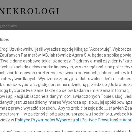
ogrzebowy
tność
Szukaj
 Sosnowski
ogi Użytkowniku, jeśli wyrazisz zgodę klikając "Akceptuję", Wyborcza sp
Imię i na
 Zaufanych Partnerów IAB, jak również Agora S.A. będąca spółką powi
Twoje dane osobowe takie jak adresy IP, adresy e-mail czy identyfikato
 tych plikach do celów marketingowych, w szczególności na potrzeby 
 zainteresowań i preferencji w swoich serwisach, aplikacjach i w Int
w nich wyświetlanych. Wyrażenie zgody jest dobrowolne. Jeśli nie chce
INNE NE
 lub chcesz wycofać zgodę uprzednio udzieloną przejdź do „Ustawień
22.0
gą być przetwarzane także do celów badania i mierzenia informacji
Pani 
w i aplikacji lub łączone z danymi dot. świadczonych Tobie usług. Jeś
Paweł
nym żalem przyjęliśmy wiadomość
nych jest uzasadniony interes Wyborcza sp. z o.o., jej spółki powiąza
Z głę
kiwanym odejściu na wieczną drogę
masz prawo wyrazić sprzeciw. Aby to zrobić przejdź do „Ustawień Z
Jerzy
istratorem – w zależności od zakresu sprzeciwu i podmiotu, wobec któ
Z głę
dziesz w
Polityce Prywatności Wyborcza.pl
i
Polityce Prywatności Agor
22.0
Wyraz
ceptuję" wyrażasz zgodę na zainstalowanie i przechowywanie plików t