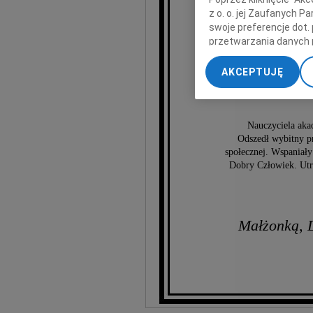
z o. o. jej Zaufanych 
swoje preferencje dot.
przetwarzania danych 
„Ustawienia zaawansow
AKCEPTUJĘ
Tomas
My, nasi Zaufani Part
dokładnych danych geol
Przechowywanie informa
treści, badnie odbiorcó
Nauczyciela aka
Odszedł wybitny p
społecznej. Wspaniał
Dobry Człowiek. Utrac
Małżonką, D