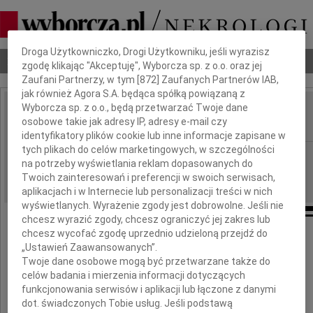
Dbamy o Twoją prywatność
Droga Użytkowniczko, Drogi Użytkowniku, jeśli wyrazisz
Nekrologi
Odeszli
Poradnik pogrzebowy
zgodę klikając "Akceptuję", Wyborcza sp. z o.o. oraz jej
Zaufani Partnerzy, w tym [
872
] Zaufanych Partnerów IAB,
jak również Agora S.A. będąca spółką powiązaną z
Wyborcza sp. z o.o., będą przetwarzać Twoje dane
Maria Janion
osobowe takie jak adresy IP, adresy e-mail czy
IMIĘ I NAZWISKO:
identyfikatory plików cookie lub inne informacje zapisane w
tych plikach do celów marketingowych, w szczególności
cała Polska
REGION:
na potrzeby wyświetlania reklam dopasowanych do
26.08.2020
DATA EMISJI:
Twoich zainteresowań i preferencji w swoich serwisach,
aplikacjach i w Internecie lub personalizacji treści w nich
wyświetlanych. Wyrażenie zgody jest dobrowolne. Jeśli nie
chcesz wyrazić zgody, chcesz ograniczyć jej zakres lub
chcesz wycofać zgodę uprzednio udzieloną przejdź do
Z żalem przyjęliśmy wiadomość o śmierci
„Ustawień Zaawansowanych”.
Twoje dane osobowe mogą być przetwarzane także do
Profesor
celów badania i mierzenia informacji dotyczących
funkcjonowania serwisów i aplikacji lub łączone z danymi
Marii Janion
dot. świadczonych Tobie usług. Jeśli podstawą