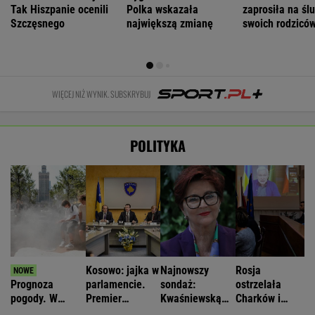
Tak Hiszpanie ocenili
Polka wskazała
zaprosiła na śl
Szczęsnego
największą zmianę
swoich rodzicó
WIĘCEJ NIŻ WYNIK. SUBSKRYBUJ
POLITYKA
Kosowo: jajka w
Najnowszy
Rosja
Prognoza
parlamencie.
sondaż:
ostrzelała
pogody. W
Premier
Kwaśniewską
Charków i
poniedziałek
zaatakowany
najlepszą
Odessę.