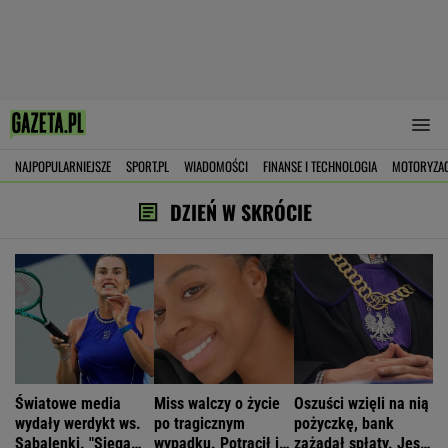
NAJPOPULARNIEJSZE
SPORT.PL
WIADOMOŚCI
FINANSE I TECHNOLOGIA
MOTORYZA
DZIEŃ W SKRÓCIE
Światowe media
Miss walczy o życie
Oszuści wzięli na nią
wydały werdykt ws.
po tragicznym
pożyczkę, bank
Sabalenki. "Sięga
wypadku. Potrącił ją
zażądał spłaty. Jest