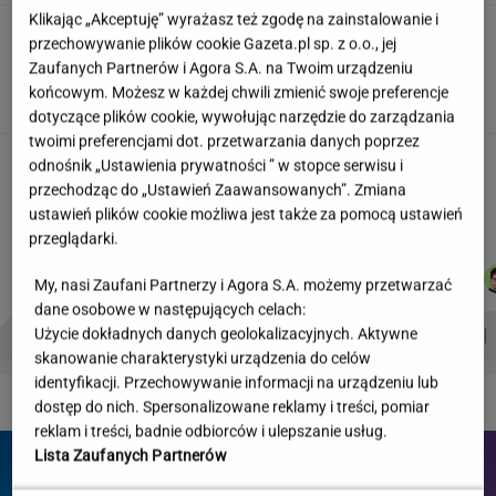
Klikając „Akceptuję” wyrażasz też zgodę na zainstalowanie i
"Wymieniłam mojego byłego na
przechowywanie plików cookie Gazeta.pl sp. z o.o., jej
jego wujka milionera". Tak wciągają
Zaufanych Partnerów i Agora S.A. na Twoim urządzeniu
mikrodramy
końcowym. Możesz w każdej chwili zmienić swoje preferencje
SUBSKRYPCJA
dotyczące plików cookie, wywołując narzędzie do zarządzania
twoimi preferencjami dot. przetwarzania danych poprzez
Teściowa mówi, że jest mamą jej
odnośnik „Ustawienia prywatności ” w stopce serwisu i
dziecka. "Chyba oszaleję"
przechodząc do „Ustawień Zaawansowanych”. Zmiana
KLAUDIA KIERZKOWSKA
ustawień plików cookie możliwa jest także za pomocą ustawień
przeglądarki.
MACIEK
DANIEL
WIKTORIA
MARCIN
Autorzy:
My, nasi Zaufani Partnerzy i Agora S.A. możemy przetwarzać
KUCHARCZYK
MAIKOWSKI
BECZEK
KOZŁOWSKI
dane osobowe w następujących celach:
PROBLEMY POLSKICH SIATKARZY
ZNAK Z '30'
WISŁAWA SZYMBORSKA
Użycie dokładnych danych geolokalizacyjnych. Aktywne
skanowanie charakterystyki urządzenia do celów
identyfikacji. Przechowywanie informacji na urządzeniu lub
DZIEJE SIĘ!
dostęp do nich. Spersonalizowane reklamy i treści, pomiar
reklam i treści, badnie odbiorców i ulepszanie usług.
Lista Zaufanych Partnerów