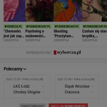
"Chemseks
Psycholog o
Ghosting.
Czułam się star
jest jak zupa.
osobowości
"Przeżyłam
brzydka,
SUBSKRYPCJA
SUBSKRYPCJA
SUBSKRYPCJA
SUBSKRYPCJA
Nażresz się,
narcystycznej:
najpiękniejszy
niepotrzebna.
za chwilę
Albo król świata,
weekend. Zaliczył
Mąż zostawił
znów jesteś
albo do niczego
mnie i znikł"
mnie dla młods
WSPÓŁPRACA PŁATNA Z
głodny"
Polecamy
Dziś 12:30 • Piłka nożna (M)
Dziś 12:45 • Piłka nożna (M)
ŁKS Łódź
-
Śląsk Wrocław
-
Chrobry Głogów
-
Cracovia
-
POKAŻ TRWAJĄCE
WIĘCEJ NA
WYNIKI.SPORT.PL