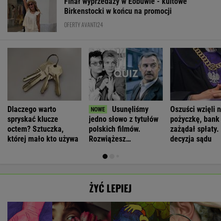
Finał wyprzedaży w Eobuwie - kultowe
Birkenstocki w końcu na promocji
OFERTY AVANTI24
Dlaczego warto
Usunęliśmy
Oszuści wzięli n
spryskać klucze
jedno słowo z tytułów
pożyczkę, bank
octem? Sztuczka,
polskich filmów.
zażądał spłaty.
której mało kto używa
Rozwiążesz
decyzja sądu
bezbłędnie?
ŻYĆ LEPIEJ