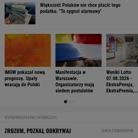
Większość Polaków nie chce płacić tego
podatku. "To sygnał alarmowy"
IMGW pokazał nową
Manifestacja w
Wyniki Lotto
prognozę. Upały
Warszawie.
07.08.2026 -
wracają do Polski
Organizatorzy mają
EkstraPensja,
siedem postulatów
EkstraPremia,
EuroJackpot, K
MiniLotto, Mult
WSPÓŁPRACA PŁATNA Z WYBORCZA.PL
ZROZUM, POZNAJ, ODKRYWAJ
SEKCJA Z SUBSKRYPCJĄ