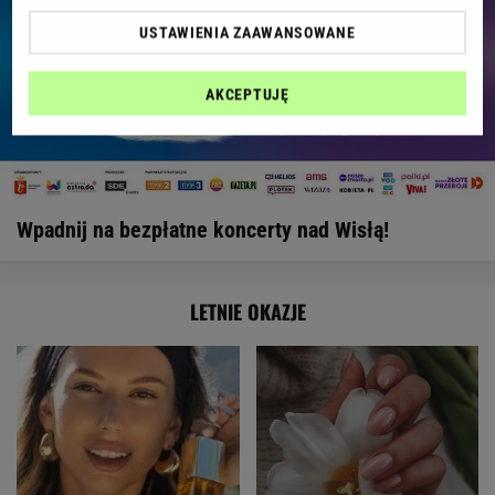
USTAWIENIA ZAAWANSOWANE
AKCEPTUJĘ
Wpadnij na bezpłatne koncerty nad Wisłą!
LETNIE OKAZJE