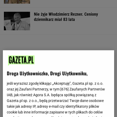
Nie żyje Włodzimierz Rezner. Ceniony
dziennikarz miał 83 lata
Droga Użytkowniczko, Drogi Użytkowniku,
jeśli wyrazisz zgodę klikając „Akceptuję”, Gazeta.pl sp. z o.o.
oraz jej Zaufani Partnerzy, w tym [
676
] Zaufanych Partnerów
IAB, jak również Agora S.A. będąca spółką powiązaną z
Gazeta.pl sp. z o.o., będą przetwarzać Twoje dane osobowe
takie jak adresy IP, adresy e-mail czy identyfikatory plików
cookie lub inne informacje zapisane w tych plikach do celów