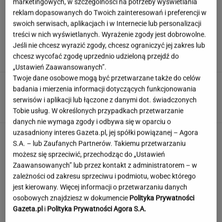
marketingowych, w szczególności na potrzeby wyświetlania
reklam dopasowanych do Twoich zainteresowań i preferencji w
swoich serwisach, aplikacjach i w Internecie lub personalizacji
Niewielu wie, że Polk jest ojczymem posłanki
treści w nich wyświetlanych. Wyrażenie zgody jest dobrowolne.
KO. Kłócą się o politykę?
Jeśli nie chcesz wyrazić zgody, chcesz ograniczyć jej zakres lub
chcesz wycofać zgodę uprzednio udzieloną przejdź do
„Ustawień Zaawansowanych”.
Twoje dane osobowe mogą być przetwarzane także do celów
Ciągnie cię do niedostępnych osób?
badania i mierzenia informacji dotyczących funkcjonowania
Psychologia mówi o powodach
serwisów i aplikacji lub łączone z danymi dot. świadczonych
Tobie usług. W określonych przypadkach przetwarzanie
danych nie wymaga zgody i odbywa się w oparciu o
uzasadniony interes Gazeta.pl, jej spółki powiązanej – Agora
Ten quiz wiedzy ogólnej odsieje inteligentnych
S.A. – lub Zaufanych Partnerów. Takiemu przetwarzaniu
i oczytanych od reszty
możesz się sprzeciwić, przechodząc do „Ustawień
Zaawansowanych” lub przez kontakt z administratorem – w
zależności od zakresu sprzeciwu i podmiotu, wobec którego
To nie droga na skróty. Matka pokazuje, jak
jest kierowany. Więcej informacji o przetwarzaniu danych
naprawdę wygląda edukacja domowa
osobowych znajdziesz w dokumencie
Polityka Prywatności
Gazeta.pl
i
Polityka Prywatności Agora S.A.
MATERIAŁ PROMOCYJNY