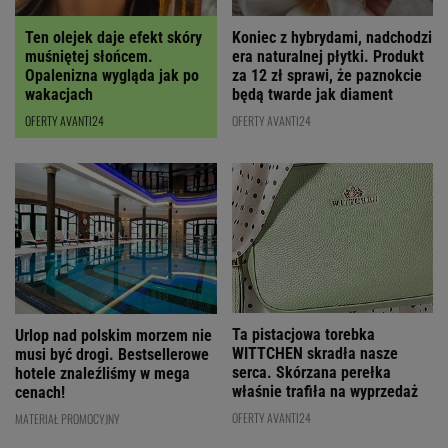
Ten olejek daje efekt skóry
Koniec z hybrydami, nadchodzi
muśniętej słońcem.
era naturalnej płytki. Produkt
Opalenizna wygląda jak po
za 12 zł sprawi, że paznokcie
wakacjach
będą twarde jak diament
OFERTY AVANTI24
OFERTY AVANTI24
Ta pistacjowa torebka
Urlop nad polskim morzem nie
WITTCHEN skradła nasze
musi być drogi. Bestsellerowe
serca. Skórzana perełka
hotele znaleźliśmy w mega
właśnie trafiła na wyprzedaż
cenach!
OFERTY AVANTI24
MATERIAŁ PROMOCYJNY