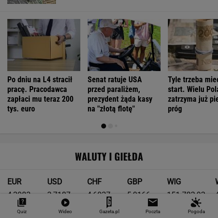
Po dniu na L4 stracił
Senat ratuje USA
Tyle trzeba mie
pracę. Pracodawca
przed paraliżem,
start. Wielu Po
zapłaci mu teraz 200
prezydent żąda kasy
zatrzyma już pi
tys. euro
na "złotą flotę"
próg
WALUTY I GIEŁDA
EUR
USD
CHF
GBP
WIG
4,2983
3,7187
4,6027
5,0166
151 782,92
-0,09%
-0,41%
0,15%
-0,13%
-0,24%
Quiz
Wideo
Gazeta.pl
Poczta
Pogoda