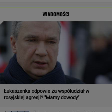
może nawet
podczas obrad
pierwszą damą
Zginęły dwie
spaść grad
osoby
WIADOMOŚCI
Łukaszenka odpowie za współudział w
rosyjskiej agresji? "Mamy dowody"