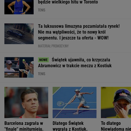
będzie wielkiego hitu w Toronto
TENIS
Ta luksusowa limuzyna pozamiatała rynek!
Nie ma wątpliwości, że to nowy król
segmentu. I jeszcze ta oferta - WOW!
MATERIAŁ PROMOCYJNY
Świątek ujawniła, co krzyczała
Abramowicz w trakcie meczu z Kostiuk
TENIS
Barcelona zagrała w
Dlatego Świątek
To dlatego
"finale" miniturnieju.
wygrała z Kostiuk.
Niewiadoma ni