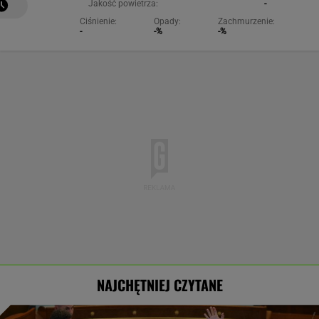
Jakość powietrza:
-
Ciśnienie:
Opady:
Zachmurzenie:
-
-%
-%
NAJCHĘTNIEJ CZYTANE