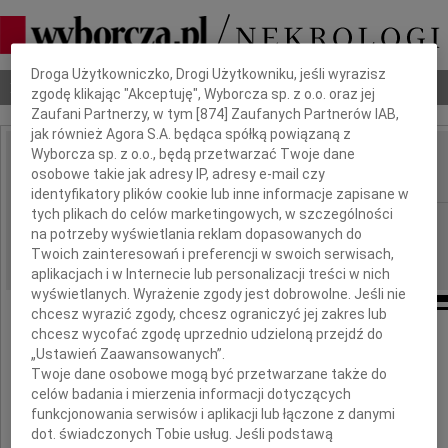
Dbamy o Twoją prywatność
Droga Użytkowniczko, Drogi Użytkowniku, jeśli wyrazisz
Nekrologi
Odeszli
Poradnik pogrzebowy
zgodę klikając "Akceptuję", Wyborcza sp. z o.o. oraz jej
Zaufani Partnerzy, w tym [
874
] Zaufanych Partnerów IAB,
jak również Agora S.A. będąca spółką powiązaną z
Wyborcza sp. z o.o., będą przetwarzać Twoje dane
Bożena Kowszewicz
osobowe takie jak adresy IP, adresy e-mail czy
IMIĘ I NAZWISKO:
identyfikatory plików cookie lub inne informacje zapisane w
tych plikach do celów marketingowych, w szczególności
Warszawa
REGION:
na potrzeby wyświetlania reklam dopasowanych do
25.09.2009
DATA EMISJI:
Twoich zainteresowań i preferencji w swoich serwisach,
aplikacjach i w Internecie lub personalizacji treści w nich
wyświetlanych. Wyrażenie zgody jest dobrowolne. Jeśli nie
chcesz wyrazić zgody, chcesz ograniczyć jej zakres lub
chcesz wycofać zgodę uprzednio udzieloną przejdź do
„Ustawień Zaawansowanych”.
Bożenko
Twoje dane osobowe mogą być przetwarzane także do
celów badania i mierzenia informacji dotyczących
funkcjonowania serwisów i aplikacji lub łączone z danymi
dot. świadczonych Tobie usług. Jeśli podstawą
Ty pokazałaś nam, jak kochać życie,