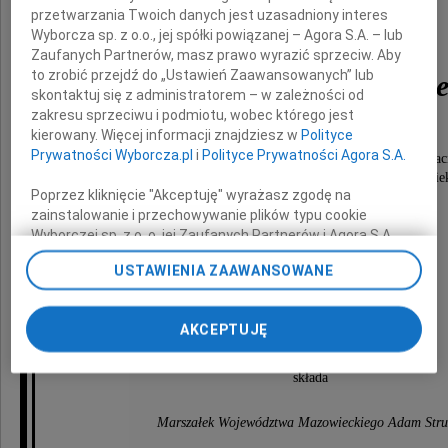
przetwarzania Twoich danych jest uzasadniony interes
Wyborcza sp. z o.o., jej spółki powiązanej – Agora S.A. – lub
księdza profesora
Zaufanych Partnerów, masz prawo wyrazić sprzeciw. Aby
to zrobić przejdź do „Ustawień Zaawansowanych” lub
Ireneusza Mroczkowski
skontaktuj się z administratorem – w zależności od
zakresu sprzeciwu i podmiotu, wobec którego jest
kierowany. Więcej informacji znajdziesz w
Polityce
wybitnego Kapłana,
Prywatności Wyborcza.pl
i
Polityce Prywatności Agora S.A.
cenionego Naukowca, serdecznego, ciepłego Przyjaci
a przede wszystkim mądrego i skromnego Człowie
Poprzez kliknięcie "Akceptuję" wyrażasz zgodę na
Na zawsze pozostanie w mojej pamięci.
zainstalowanie i przechowywanie plików typu cookie
Wyborczej sp. z o. o. jej Zaufanych Partnerów i Agora S.A.
na Twoim urządzeniu końcowym. Możesz też w każdej
Wyrazy głębokiego współczucia
USTAWIENIA ZAAWANSOWANE
chwili zmienić swoje preferencje dot. plików cookie,
ponownie wywołując narzędzie do zarządzania Twoimi
Rodzinie i Bliskim
preferencjami dot. przetwarzania danych poprzez
AKCEPTUJĘ
odnośnik „Ustawienia prywatności” w stopce serwisu i
przechodząc do sekcji „Ustawienia zaawansowane”.
Zmiana ustawień plików cookie możliwa jest także za
składa
pomocą ustawień przeglądarki.
Marszałek Województwa Mazowieckiego Adam Stru
My, nasi Zaufani Partnerzy i Agora S.A. możemy