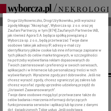
Dbamy o Twoją prywatność
Droga Użytkowniczko, Drogi Użytkowniku, jeśli wyrazisz
Nekrologi
Odeszli
Poradnik pogrzebowy
zgodę klikając "Akceptuję", Wyborcza sp. z o.o. oraz jej
Zaufani Partnerzy, w tym [
874
] Zaufanych Partnerów IAB,
jak również Agora S.A. będąca spółką powiązaną z
Ireneusz Mroczkowski
Wyborcza sp. z o.o., będą przetwarzać Twoje dane
IMIĘ I NAZWISKO:
osobowe takie jak adresy IP, adresy e-mail czy
identyfikatory plików cookie lub inne informacje zapisane w
Płock
tych plikach do celów marketingowych, w szczególności
REGION:
na potrzeby wyświetlania reklam dopasowanych do
21.08.2020
DATA EMISJI:
Twoich zainteresowań i preferencji w swoich serwisach,
aplikacjach i w Internecie lub personalizacji treści w nich
wyświetlanych. Wyrażenie zgody jest dobrowolne. Jeśli nie
chcesz wyrazić zgody, chcesz ograniczyć jej zakres lub
chcesz wycofać zgodę uprzednio udzieloną przejdź do
Z ogromnym smutkiem i żalem żegnam
„Ustawień Zaawansowanych”.
Twoje dane osobowe mogą być przetwarzane także do
celów badania i mierzenia informacji dotyczących
funkcjonowania serwisów i aplikacji lub łączone z danymi
dot. świadczonych Tobie usług. Jeśli podstawą