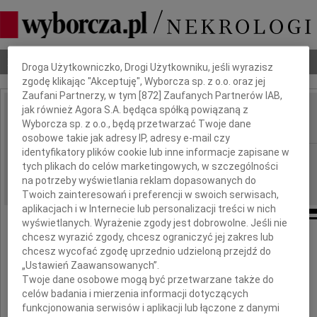
Dbamy o Twoją prywatność
Nekrologi
Odeszli
Poradnik pogrzebowy
Droga Użytkowniczko, Drogi Użytkowniku, jeśli wyrazisz
zgodę klikając "Akceptuję", Wyborcza sp. z o.o. oraz jej
Zaufani Partnerzy, w tym [
872
] Zaufanych Partnerów IAB,
jak również Agora S.A. będąca spółką powiązaną z
Mirosław Soborak
Wyborcza sp. z o.o., będą przetwarzać Twoje dane
IMIĘ I NAZWISKO:
osobowe takie jak adresy IP, adresy e-mail czy
identyfikatory plików cookie lub inne informacje zapisane w
Katowice
REGION:
tych plikach do celów marketingowych, w szczególności
19.08.2020
DATA EMISJI:
na potrzeby wyświetlania reklam dopasowanych do
Twoich zainteresowań i preferencji w swoich serwisach,
aplikacjach i w Internecie lub personalizacji treści w nich
wyświetlanych. Wyrażenie zgody jest dobrowolne. Jeśli nie
chcesz wyrazić zgody, chcesz ograniczyć jej zakres lub
Z głębokim żalem żegnamy Pana
chcesz wycofać zgodę uprzednio udzieloną przejdź do
„Ustawień Zaawansowanych”.
Twoje dane osobowe mogą być przetwarzane także do
celów badania i mierzenia informacji dotyczących
funkcjonowania serwisów i aplikacji lub łączone z danymi