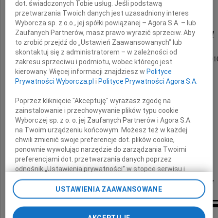
dot. świadczonych Tobie usług. Jeśli podstawą
przetwarzania Twoich danych jest uzasadniony interes
Wyborcza sp. z o.o., jej spółki powiązanej – Agora S.A. – lub
Mirosława Soboraka
Zaufanych Partnerów, masz prawo wyrazić sprzeciw. Aby
to zrobić przejdź do „Ustawień Zaawansowanych” lub
skontaktuj się z administratorem – w zależności od
Zastępcę Prezydenta Miasta Częstochowy w latach 20
zakresu sprzeciwu i podmiotu, wobec którego jest
kierowany. Więcej informacji znajdziesz w
Polityce
Prywatności Wyborcza.pl
i
Polityce Prywatności Agora S.A.
Łącząc się w bólu z
Poprzez kliknięcie "Akceptuję" wyrażasz zgodę na
Rodziną
zainstalowanie i przechowywanie plików typu cookie
Wyborczej sp. z o. o. jej Zaufanych Partnerów i Agora S.A.
na Twoim urządzeniu końcowym. Możesz też w każdej
składamy wyrazy głębokiego współczucia
chwili zmienić swoje preferencje dot. plików cookie,
ponownie wywołując narzędzie do zarządzania Twoimi
Rada Nadzorcza, Zarząd i Pracownicy
preferencjami dot. przetwarzania danych poprzez
Przedsiębiorstwa Wodociągów i Kanalizacji
odnośnik „Ustawienia prywatności” w stopce serwisu i
przechodząc do sekcji „Ustawienia zaawansowane”.
Okręgu Częstochowskiego SA w Częstochowie
Zmiana ustawień plików cookie możliwa jest także za
USTAWIENIA ZAAWANSOWANE
pomocą ustawień przeglądarki.
Inne kondolencje
My, nasi Zaufani Partnerzy i Agora S.A. możemy
AKCEPTUJĘ