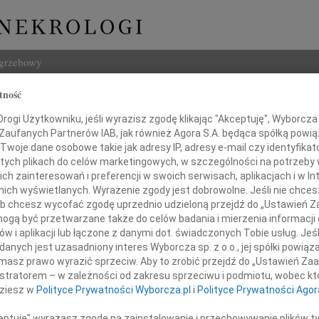
ogrzebowy
tność
Szukaj
j Chromicki
ogi Użytkowniku, jeśli wyrazisz zgodę klikając "Akceptuję", Wyborcza sp
Imię i na
 Zaufanych Partnerów IAB, jak również Agora S.A. będąca spółką powi
Twoje dane osobowe takie jak adresy IP, adresy e-mail czy identyfikato
 tych plikach do celów marketingowych, w szczególności na potrzeby 
 zainteresowań i preferencji w swoich serwisach, aplikacjach i w Int
w nich wyświetlanych. Wyrażenie zgody jest dobrowolne. Jeśli nie chce
INNE NE
 lub chcesz wycofać zgodę uprzednio udzieloną przejdź do „Ustawień
Hube
gą być przetwarzane także do celów badania i mierzenia informacji
Nie m
w i aplikacji lub łączone z danymi dot. świadczonych Tobie usług. Jeś
Halin
Po długiej chorobie zmarł
nych jest uzasadniony interes Wyborcza sp. z o.o., jej spółki powiąza
Halin
masz prawo wyrazić sprzeciw. Aby to zrobić przejdź do „Ustawień Z
Henry
istratorem – w zależności od zakresu sprzeciwu i podmiotu, wobec któ
Na za
dziesz w
Polityce Prywatności Wyborcza.pl
i
Polityce Prywatności Agor
Piotr
Z głę
ceptuję" wyrażasz zgodę na zainstalowanie i przechowywanie plików t