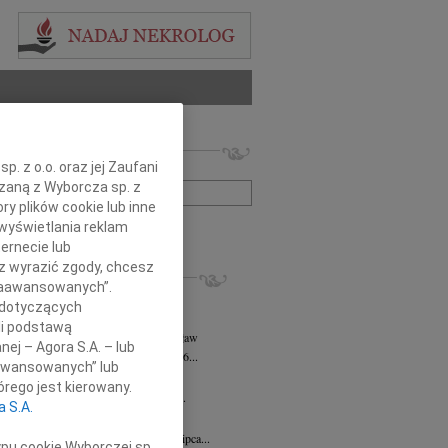
 nekrologów i wspomnień
. z o.o. oraz jej Zaufani
zwisko lub numer ogłoszenia:
ązaną z Wyborcza sp. z
ry plików cookie lub inne
wyświetlania reklam
+ szukanie zaawansowane
ernecie lub
sz wyrazić zgody, chcesz
KROLOGI
 Zaawansowanych”.
rt Mordawski
06.08.2026
Wrocław
 dotyczących
ów nic: już uleciałem w taką...
li podstawą
a Hanna Kościelniak
05.08.2026
Wrocław
nej – Agora S.A. – lub
a Hanna Kościelniak Zmarła 30.06.2026...
aawansowanych” lub
k Brutkowski
30.07.2026
Wrocław
rego jest kierowany.
wsze pozostanie w naszych sercach Z...
a S.A.
 Olichwer
10.07.2026
Wrocław
bokim żalem zawiadamiamy, że dnia 7 lipca...
ypu cookie Wyborczej sp.