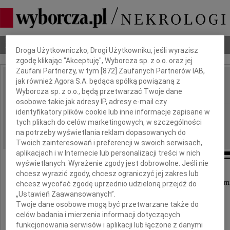
Dbamy o Twoją prywatność
Nekrologi
Odeszli
Poradnik pogrzebowy
Droga Użytkowniczko, Drogi Użytkowniku, jeśli wyrazisz
zgodę klikając "Akceptuję", Wyborcza sp. z o.o. oraz jej
Zaufani Partnerzy, w tym [
872
] Zaufanych Partnerów IAB,
jak również Agora S.A. będąca spółką powiązaną z
Mirosław Soborak
IMIĘ I NAZWISKO:
Wyborcza sp. z o.o., będą przetwarzać Twoje dane
osobowe takie jak adresy IP, adresy e-mail czy
identyfikatory plików cookie lub inne informacje zapisane w
Katowice
REGION:
tych plikach do celów marketingowych, w szczególności
20.08.2020
DATA EMISJI:
na potrzeby wyświetlania reklam dopasowanych do
Twoich zainteresowań i preferencji w swoich serwisach,
aplikacjach i w Internecie lub personalizacji treści w nich
wyświetlanych. Wyrażenie zgody jest dobrowolne. Jeśli nie
chcesz wyrazić zgody, chcesz ograniczyć jej zakres lub
Z głębokim żalem przyjąłem wiadomość o nagłej śmi
chcesz wycofać zgodę uprzednio udzieloną przejdź do
„Ustawień Zaawansowanych”.
Twoje dane osobowe mogą być przetwarzane także do
celów badania i mierzenia informacji dotyczących
funkcjonowania serwisów i aplikacji lub łączone z danymi