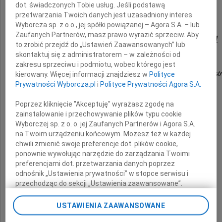
dot. świadczonych Tobie usług. Jeśli podstawą
przetwarzania Twoich danych jest uzasadniony interes
Wyborcza sp. z o.o., jej spółki powiązanej – Agora S.A. – lub
Mirosława Soboraka
Zaufanych Partnerów, masz prawo wyrazić sprzeciw. Aby
to zrobić przejdź do „Ustawień Zaawansowanych” lub
skontaktuj się z administratorem – w zależności od
Wiceprezydenta Częstochowy,
zakresu sprzeciwu i podmiotu, wobec którego jest
cenionego eksperta w zakresie inwestycji i finansó
kierowany. Więcej informacji znajdziesz w
Polityce
Prywatności Wyborcza.pl
i
Polityce Prywatności Agora S.A.
Poprzez kliknięcie "Akceptuję" wyrażasz zgodę na
Rodzinie i Bliskim
zainstalowanie i przechowywanie plików typu cookie
Wyborczej sp. z o. o. jej Zaufanych Partnerów i Agora S.A.
na Twoim urządzeniu końcowym. Możesz też w każdej
przekazuję
chwili zmienić swoje preferencje dot. plików cookie,
wyrazy współczucia i łączę się w bólu
ponownie wywołując narzędzie do zarządzania Twoimi
preferencjami dot. przetwarzania danych poprzez
odnośnik „Ustawienia prywatności” w stopce serwisu i
Przemysław Koperski
przechodząc do sekcji „Ustawienia zaawansowane”.
Zmiana ustawień plików cookie możliwa jest także za
Poseł na Sejm RP
pomocą ustawień przeglądarki.
USTAWIENIA ZAAWANSOWANE