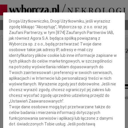
Dbamy o Twoją prywatność
Droga Użytkowniczko, Drogi Użytkowniku, jeśli wyrazisz
Nekrologi
Odeszli
Poradnik pogrzebowy
zgodę klikając "Akceptuję", Wyborcza sp. z o.o. oraz jej
Zaufani Partnerzy, w tym [
874
] Zaufanych Partnerów IAB,
jak również Agora S.A. będąca spółką powiązaną z
Wyborcza sp. z o.o., będą przetwarzać Twoje dane
Tadeusz Andrzej Krawc
osobowe takie jak adresy IP, adresy e-mail czy
IMIĘ I NAZWISKO:
identyfikatory plików cookie lub inne informacje zapisane w
tych plikach do celów marketingowych, w szczególności
Częstochowa
REGION:
na potrzeby wyświetlania reklam dopasowanych do
21.08.2020
DATA EMISJI:
Twoich zainteresowań i preferencji w swoich serwisach,
aplikacjach i w Internecie lub personalizacji treści w nich
wyświetlanych. Wyrażenie zgody jest dobrowolne. Jeśli nie
chcesz wyrazić zgody, chcesz ograniczyć jej zakres lub
chcesz wycofać zgodę uprzednio udzieloną przejdź do
W dniu 22 sierpnia mija trzecia rocznica śmierci
„Ustawień Zaawansowanych”.
pułkownika magistra inżyniera
Twoje dane osobowe mogą być przetwarzane także do
celów badania i mierzenia informacji dotyczących
funkcjonowania serwisów i aplikacji lub łączone z danymi
dot. świadczonych Tobie usług. Jeśli podstawą