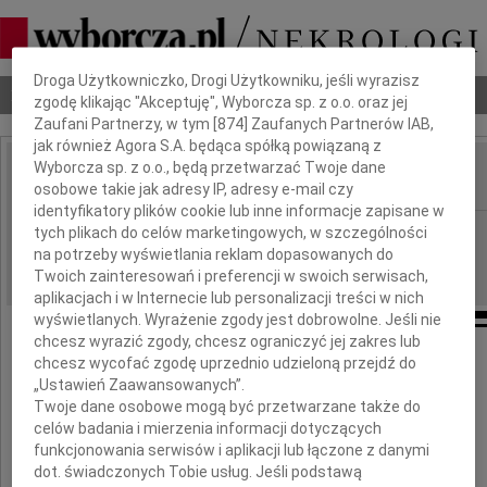
Dbamy o Twoją prywatność
Droga Użytkowniczko, Drogi Użytkowniku, jeśli wyrazisz
Nekrologi
Odeszli
Poradnik pogrzebowy
zgodę klikając "Akceptuję", Wyborcza sp. z o.o. oraz jej
Zaufani Partnerzy, w tym [
874
] Zaufanych Partnerów IAB,
jak również Agora S.A. będąca spółką powiązaną z
Wyborcza sp. z o.o., będą przetwarzać Twoje dane
osobowe takie jak adresy IP, adresy e-mail czy
IMIĘ I NAZWISKO:
identyfikatory plików cookie lub inne informacje zapisane w
Wrocław
tych plikach do celów marketingowych, w szczególności
REGION:
na potrzeby wyświetlania reklam dopasowanych do
08.07.2010
DATA EMISJI:
Twoich zainteresowań i preferencji w swoich serwisach,
aplikacjach i w Internecie lub personalizacji treści w nich
wyświetlanych. Wyrażenie zgody jest dobrowolne. Jeśli nie
chcesz wyrazić zgody, chcesz ograniczyć jej zakres lub
chcesz wycofać zgodę uprzednio udzieloną przejdź do
„Ustawień Zaawansowanych”.
Dr Jolancie Kuźniar
Twoje dane osobowe mogą być przetwarzane także do
celów badania i mierzenia informacji dotyczących
wyrazy serdecznego współczucia
funkcjonowania serwisów i aplikacji lub łączone z danymi
dot. świadczonych Tobie usług. Jeśli podstawą
z powodu śmierci