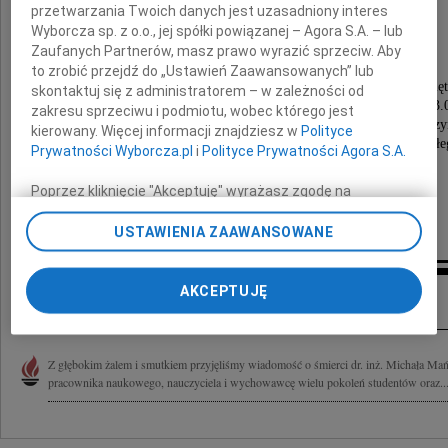
Michał Mańczak
przetwarzania Twoich danych jest uzasadniony interes
Wyborcza sp. z o.o., jej spółki powiązanej – Agora S.A. – lub
Zaufanych Partnerów, masz prawo wyrazić sprzeciw. Aby
to zrobić przejdź do „Ustawień Zaawansowanych” lub
Ceremonia pogrzebowa rozpocznie się mszą święt
skontaktuj się z administratorem – w zależności od
dnia 12 sierpnia 2020 roku (środa) o godzinie 13.
zakresu sprzeciwu i podmiotu, wobec którego jest
w kaplicy cmentarza komunalnego przy ulicy Grabiszyń
kierowany. Więcej informacji znajdziesz w
Polityce
po której nastąpi uroczyste odprowadzenie Zmarłe
Prywatności Wyborcza.pl
i
Polityce Prywatności Agora S.A.
na miejsce wiecznego spoczynku.
Poprzez kliknięcie "Akceptuję" wyrażasz zgodę na
zainstalowanie i przechowywanie plików typu cookie
Żona z rodziną
Wyborczej sp. z o. o. jej Zaufanych Partnerów i Agora S.A.
USTAWIENIA ZAAWANSOWANE
na Twoim urządzeniu końcowym. Możesz też w każdej
chwili zmienić swoje preferencje dot. plików cookie,
Kondolencje
ponownie wywołując narzędzie do zarządzania Twoimi
AKCEPTUJĘ
preferencjami dot. przetwarzania danych poprzez
odnośnik „Ustawienia prywatności” w stopce serwisu i
przechodząc do sekcji „Ustawienia zaawansowane”.
Z głębokim żalem i smutkiem przyjęliśmy wiadomość o śmierci dr. inż. Michała M
Zmiana ustawień plików cookie możliwa jest także za
pracownika naukowego, nauczyciela i wychowawcę wielu pokoleń studentów oraz..
pomocą ustawień przeglądarki.
My, nasi Zaufani Partnerzy i Agora S.A. możemy