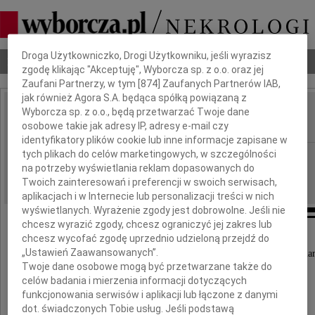
Dbamy o Twoją prywatność
Droga Użytkowniczko, Drogi Użytkowniku, jeśli wyrazisz
Nekrologi
Odeszli
Poradnik pogrzebowy
zgodę klikając "Akceptuję", Wyborcza sp. z o.o. oraz jej
Zaufani Partnerzy, w tym [
874
] Zaufanych Partnerów IAB,
jak również Agora S.A. będąca spółką powiązaną z
Wyborcza sp. z o.o., będą przetwarzać Twoje dane
Michał Mańczak
IMIĘ I NAZWISKO:
osobowe takie jak adresy IP, adresy e-mail czy
identyfikatory plików cookie lub inne informacje zapisane w
tych plikach do celów marketingowych, w szczególności
Wrocław
REGION:
na potrzeby wyświetlania reklam dopasowanych do
11.08.2020
DATA EMISJI:
Twoich zainteresowań i preferencji w swoich serwisach,
aplikacjach i w Internecie lub personalizacji treści w nich
wyświetlanych. Wyrażenie zgody jest dobrowolne. Jeśli nie
chcesz wyrazić zgody, chcesz ograniczyć jej zakres lub
chcesz wycofać zgodę uprzednio udzieloną przejdź do
Z głębokim żalem zawiadamiamy,
„Ustawień Zaawansowanych”.
że dnia 6 sierpnia 2020 roku w wieku 73 lat zmar
Twoje dane osobowe mogą być przetwarzane także do
celów badania i mierzenia informacji dotyczących
funkcjonowania serwisów i aplikacji lub łączone z danymi
dr inż.
dot. świadczonych Tobie usług. Jeśli podstawą