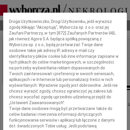
Dbamy o Twoją prywatność
Droga Użytkowniczko, Drogi Użytkowniku, jeśli wyrazisz
Nekrologi
Odeszli
Poradnik pogrzebowy
zgodę klikając "Akceptuję", Wyborcza sp. z o.o. oraz jej
Zaufani Partnerzy, w tym [
872
] Zaufanych Partnerów IAB,
jak również Agora S.A. będąca spółką powiązaną z
Wyborcza sp. z o.o., będą przetwarzać Twoje dane
Stanisława Skibicka
osobowe takie jak adresy IP, adresy e-mail czy
IMIĘ I NAZWISKO:
identyfikatory plików cookie lub inne informacje zapisane w
tych plikach do celów marketingowych, w szczególności
Wrocław
REGION:
na potrzeby wyświetlania reklam dopasowanych do
11.08.2020
DATA EMISJI:
Twoich zainteresowań i preferencji w swoich serwisach,
aplikacjach i w Internecie lub personalizacji treści w nich
wyświetlanych. Wyrażenie zgody jest dobrowolne. Jeśli nie
chcesz wyrazić zgody, chcesz ograniczyć jej zakres lub
chcesz wycofać zgodę uprzednio udzieloną przejdź do
Z głębokim żalem zawiadamiamy,
„Ustawień Zaawansowanych”.
że dnia 8 sierpnia 2020 roku zmarła w wieku 93 l
Twoje dane osobowe mogą być przetwarzane także do
nasza ukochana Mama, Babcia i Prababcia
celów badania i mierzenia informacji dotyczących
funkcjonowania serwisów i aplikacji lub łączone z danymi
Stanisława Skibicka
dot. świadczonych Tobie usług. Jeśli podstawą