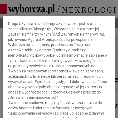
Dbamy o Twoją prywatność
Nekrologi
Odeszli
Poradnik pogrzebowy
Droga Użytkowniczko, Drogi Użytkowniku, jeśli wyrazisz
zgodę klikając "Akceptuję", Wyborcza sp. z o.o. oraz jej
Zaufani Partnerzy, w tym [
872
] Zaufanych Partnerów IAB,
jak również Agora S.A. będąca spółką powiązaną z
Jerzy Konieczny
Wyborcza sp. z o.o., będą przetwarzać Twoje dane
IMIĘ I NAZWISKO:
osobowe takie jak adresy IP, adresy e-mail czy
identyfikatory plików cookie lub inne informacje zapisane w
Katowice
REGION:
tych plikach do celów marketingowych, w szczególności
07.08.2020
na potrzeby wyświetlania reklam dopasowanych do
DATA EMISJI:
Twoich zainteresowań i preferencji w swoich serwisach,
aplikacjach i w Internecie lub personalizacji treści w nich
wyświetlanych. Wyrażenie zgody jest dobrowolne. Jeśli nie
chcesz wyrazić zgody, chcesz ograniczyć jej zakres lub
Z głębokim smutkiem i żalem żegnam zmarłego w dniu 28 lipca
chcesz wycofać zgodę uprzednio udzieloną przejdź do
„Ustawień Zaawansowanych”.
Twoje dane osobowe mogą być przetwarzane także do
dra hab. Jerzego Koniecz
celów badania i mierzenia informacji dotyczących
funkcjonowania serwisów i aplikacji lub łączone z danymi