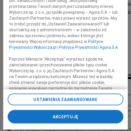
dot. świadczonych Tobie usług. Jeśli podstawą
wybitnego znawcę kryminalistyki, znakomitego anali
przetwarzania Twoich danych jest uzasadniony interes
Wyborcza sp. z o.o., jej spółki powiązanej – Agora S.A. – lub
cenionego naukowca i męża stanu, który pozostanie dl
Zaufanych Partnerów, masz prawo wyrazić sprzeciw. Aby
na zawsze wielkim autorytetem naukowym.
to zrobić przejdź do „Ustawień Zaawansowanych” lub
skontaktuj się z administratorem – w zależności od
zakresu sprzeciwu i podmiotu, wobec którego jest
Rodzinie
kierowany. Więcej informacji znajdziesz w
Polityce
Prywatności Wyborcza.pl
i
Polityce Prywatności Agora S.A.
składam wyrazy głębokiego współczucia
Poprzez kliknięcie "Akceptuję" wyrażasz zgodę na
Piotr Chlebowicz
zainstalowanie i przechowywanie plików typu cookie
Wyborczej sp. z o. o. jej Zaufanych Partnerów i Agora S.A.
na Twoim urządzeniu końcowym. Możesz też w każdej
chwili zmienić swoje preferencje dot. plików cookie,
Inne kondolencje
ponownie wywołując narzędzie do zarządzania Twoimi
preferencjami dot. przetwarzania danych poprzez
USTAWIENIA ZAAWANSOWANE
odnośnik „Ustawienia prywatności” w stopce serwisu i
Z głębokim żalem przyjąłem wiadomość o śmierci dr-a hab. Jerzego Koniecznego 
przechodząc do sekcji „Ustawienia zaawansowane”.
i Praktyka, a zarazem Człowieka o nieprzeciętnej osobowości. Żegnaj! Pamięć o Tobie
Zmiana ustawień plików cookie możliwa jest także za
AKCEPTUJĘ
pomocą ustawień przeglądarki.
Wyrazy głębokiego współczucia Rodzinie Zmarłego Jerzego Koniecznego składają 
My, nasi Zaufani Partnerzy i Agora S.A. możemy