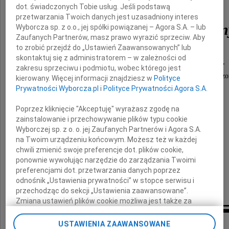
dot. świadczonych Tobie usług. Jeśli podstawą
przetwarzania Twoich danych jest uzasadniony interes
dr hab. Jerzy Konieczn
Wyborcza sp. z o.o., jej spółki powiązanej – Agora S.A. – lub
Zaufanych Partnerów, masz prawo wyrazić sprzeciw. Aby
to zrobić przejdź do „Ustawień Zaawansowanych” lub
skontaktuj się z administratorem – w zależności od
prof. Uniwersytetu Opolskiego do 2019 roku,
zakresu sprzeciwu i podmiotu, wobec którego jest
twórca kryminalistyki na tej Uczelni, wybitny uczo
kierowany. Więcej informacji znajdziesz w
Polityce
Prywatności Wyborcza.pl
i
Polityce Prywatności Agora S.A.
wymagający przełożony, dobry Kolega.
Poprzez kliknięcie "Akceptuję" wyrażasz zgodę na
Najbliższym
zainstalowanie i przechowywanie plików typu cookie
Wyborczej sp. z o. o. jej Zaufanych Partnerów i Agora S.A.
na Twoim urządzeniu końcowym. Możesz też w każdej
chwili zmienić swoje preferencje dot. plików cookie,
składam wyrazy współczucia
ponownie wywołując narzędzie do zarządzania Twoimi
preferencjami dot. przetwarzania danych poprzez
Stanisław Hoc
odnośnik „Ustawienia prywatności” w stopce serwisu i
przechodząc do sekcji „Ustawienia zaawansowane”.
Zmiana ustawień plików cookie możliwa jest także za
pomocą ustawień przeglądarki.
Inne kondolencje
USTAWIENIA ZAAWANSOWANE