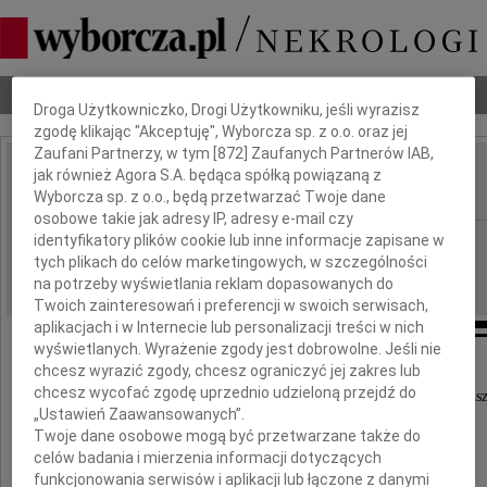
Dbamy o Twoją prywatność
Nekrologi
Odeszli
Poradnik pogrzebowy
Droga Użytkowniczko, Drogi Użytkowniku, jeśli wyrazisz
zgodę klikając "Akceptuję", Wyborcza sp. z o.o. oraz jej
Zaufani Partnerzy, w tym [
872
] Zaufanych Partnerów IAB,
jak również Agora S.A. będąca spółką powiązaną z
Jerzy Konieczny
IMIĘ I NAZWISKO:
Wyborcza sp. z o.o., będą przetwarzać Twoje dane
osobowe takie jak adresy IP, adresy e-mail czy
identyfikatory plików cookie lub inne informacje zapisane w
Katowice
REGION:
tych plikach do celów marketingowych, w szczególności
31.07.2020
DATA EMISJI:
na potrzeby wyświetlania reklam dopasowanych do
Twoich zainteresowań i preferencji w swoich serwisach,
aplikacjach i w Internecie lub personalizacji treści w nich
wyświetlanych. Wyrażenie zgody jest dobrowolne. Jeśli nie
chcesz wyrazić zgody, chcesz ograniczyć jej zakres lub
chcesz wycofać zgodę uprzednio udzieloną przejdź do
Z wielkim smutkiem przyjąłem wiadomość, że odsz
„Ustawień Zaawansowanych”.
Twoje dane osobowe mogą być przetwarzane także do
celów badania i mierzenia informacji dotyczących
funkcjonowania serwisów i aplikacji lub łączone z danymi