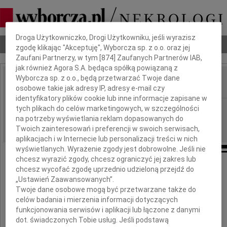
Dbamy o Twoją prywatność
Droga Użytkowniczko, Drogi Użytkowniku, jeśli wyrazisz
Nekrologi
Odeszli
Poradnik pogrzebowy
zgodę klikając "Akceptuję", Wyborcza sp. z o.o. oraz jej
Zaufani Partnerzy, w tym [
874
] Zaufanych Partnerów IAB,
jak również Agora S.A. będąca spółką powiązaną z
Wyborcza sp. z o.o., będą przetwarzać Twoje dane
osobowe takie jak adresy IP, adresy e-mail czy
IMIĘ I NAZWISKO:
identyfikatory plików cookie lub inne informacje zapisane w
Warszawa
tych plikach do celów marketingowych, w szczególności
REGION:
na potrzeby wyświetlania reklam dopasowanych do
25.09.2009
DATA EMISJI:
Twoich zainteresowań i preferencji w swoich serwisach,
aplikacjach i w Internecie lub personalizacji treści w nich
wyświetlanych. Wyrażenie zgody jest dobrowolne. Jeśli nie
chcesz wyrazić zgody, chcesz ograniczyć jej zakres lub
Od 20 lat nie żyje moja Mama
chcesz wycofać zgodę uprzednio udzieloną przejdź do
„Ustawień Zaawansowanych”.
Twoje dane osobowe mogą być przetwarzane także do
celów badania i mierzenia informacji dotyczących
Lucyna Wołyńczyk
funkcjonowania serwisów i aplikacji lub łączone z danymi
dot. świadczonych Tobie usług. Jeśli podstawą
Od 33 lat - mój Tata