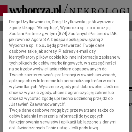
Dbamy o Twoją prywatność
Droga Użytkowniczko, Drogi Użytkowniku, jeśli wyrazisz
Nekrologi
Odeszli
Poradnik pogrzebowy
zgodę klikając "Akceptuję", Wyborcza sp. z o.o. oraz jej
Zaufani Partnerzy, w tym [
874
] Zaufanych Partnerów IAB,
jak również Agora S.A. będąca spółką powiązaną z
Wyborcza sp. z o.o., będą przetwarzać Twoje dane
Stanisław Jan Markisz
osobowe takie jak adresy IP, adresy e-mail czy
IMIĘ I NAZWISKO:
identyfikatory plików cookie lub inne informacje zapisane w
tych plikach do celów marketingowych, w szczególności
Lublin
REGION:
na potrzeby wyświetlania reklam dopasowanych do
31.07.2020
DATA EMISJI:
Twoich zainteresowań i preferencji w swoich serwisach,
aplikacjach i w Internecie lub personalizacji treści w nich
wyświetlanych. Wyrażenie zgody jest dobrowolne. Jeśli nie
chcesz wyrazić zgody, chcesz ograniczyć jej zakres lub
chcesz wycofać zgodę uprzednio udzieloną przejdź do
„Ustawień Zaawansowanych”.
Z głębokim żalem zawiadamiamy, że dnia 23 lipca 202
Twoje dane osobowe mogą być przetwarzane także do
odszedł nasz Ojciec, Mąż i Dziadek
celów badania i mierzenia informacji dotyczących
funkcjonowania serwisów i aplikacji lub łączone z danymi
dot. świadczonych Tobie usług. Jeśli podstawą