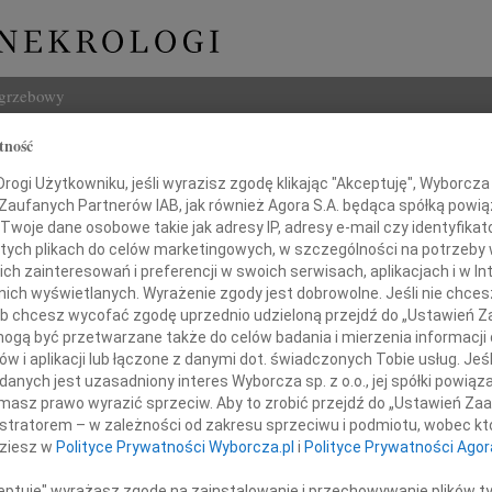
ogrzebowy
tność
Szukaj
ogi Użytkowniku, jeśli wyrazisz zgodę klikając "Akceptuję", Wyborcza sp
Imię i na
 Zaufanych Partnerów IAB, jak również Agora S.A. będąca spółką powi
Twoje dane osobowe takie jak adresy IP, adresy e-mail czy identyfikato
 tych plikach do celów marketingowych, w szczególności na potrzeby 
 zainteresowań i preferencji w swoich serwisach, aplikacjach i w Int
w nich wyświetlanych. Wyrażenie zgody jest dobrowolne. Jeśli nie chce
INNE NE
 lub chcesz wycofać zgodę uprzednio udzieloną przejdź do „Ustawień
06.0
gą być przetwarzane także do celów badania i mierzenia informacji
Sędzi
w i aplikacji lub łączone z danymi dot. świadczonych Tobie usług. Jeś
Stani
nych jest uzasadniony interes Wyborcza sp. z o.o., jej spółki powiąza
żalem żegnamy zmarłą przedwcześnie
Z ogr
masz prawo wyrazić sprzeciw. Aby to zrobić przejdź do „Ustawień Z
28.1
dniu 20 września 2009 roku
istratorem – w zależności od zakresu sprzeciwu i podmiotu, wobec któ
Sędzi
dziesz w
Polityce Prywatności Wyborcza.pl
i
Polityce Prywatności Agor
Janin
W sier
ceptuję" wyrażasz zgodę na zainstalowanie i przechowywanie plików t