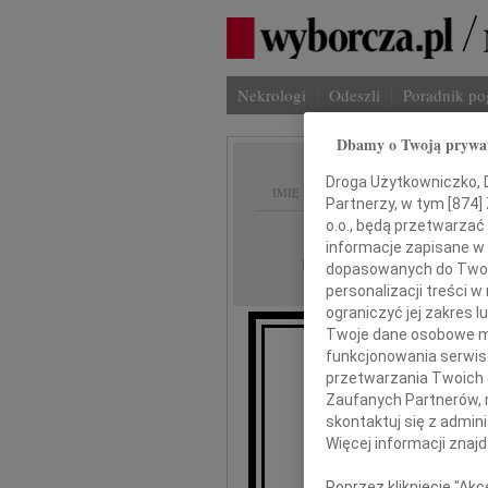
Nekrologi
Odeszli
Poradnik p
Dbamy o Twoją prywa
Droga Użytkowniczko, Dr
IMIĘ I NAZWISKO:
Partnerzy, w tym [
874
]
o.o., będą przetwarzać 
Radom
REGION:
informacje zapisane w
25.09.2009
DATA EMISJI:
dopasowanych do Twoich
personalizacji treści 
ograniczyć jej zakres
Twoje dane osobowe mo
funkcjonowania serwisó
przetwarzania Twoich da
Z głębokim 
Zaufanych Partnerów, 
w 
skontaktuj się z admin
Więcej informacji znaj
Poprzez kliknięcie "Ak