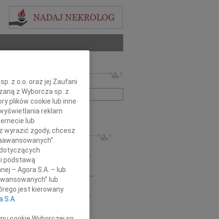
 nekrologów i wspomnień
. z o.o. oraz jej Zaufani
zwisko lub numer ogłoszenia:
ązaną z Wyborcza sp. z
ry plików cookie lub inne
wyświetlania reklam
+ szukanie zaawansowane
ernecie lub
sz wyrazić zgody, chcesz
KROLOGI
 Zaawansowanych”.
8.2026
Radom
 dotyczących
emu Marcinowi Kobylskiemu wyrazy...
li podstawą
sław Kowalski
06.11.2024
Radom
nej – Agora S.A. – lub
omnym smutkiem żegnamy Stanisława...
aawansowanych” lub
0.2022
Radom
rego jest kierowany.
 Beacie Zielińskiej wyrazy głębokiego...
a S.A.
a Kwapisiewicz
05.08.2022
Radom
pniu mija kolejna rocznica śmierci...
ypu cookie Wyborczej sp.