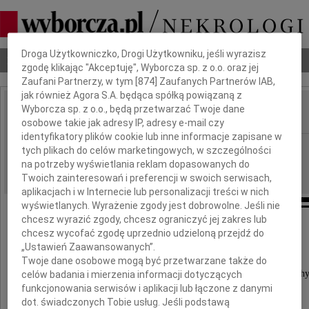
Dbamy o Twoją prywatność
Droga Użytkowniczko, Drogi Użytkowniku, jeśli wyrazisz
Nekrologi
Odeszli
Poradnik pogrzebowy
zgodę klikając "Akceptuję", Wyborcza sp. z o.o. oraz jej
Zaufani Partnerzy, w tym [
874
] Zaufanych Partnerów IAB,
jak również Agora S.A. będąca spółką powiązaną z
Wyborcza sp. z o.o., będą przetwarzać Twoje dane
IMIĘ I NAZWISKO:
osobowe takie jak adresy IP, adresy e-mail czy
identyfikatory plików cookie lub inne informacje zapisane w
Warszawa
REGION:
tych plikach do celów marketingowych, w szczególności
na potrzeby wyświetlania reklam dopasowanych do
07.07.2010
DATA EMISJI:
Twoich zainteresowań i preferencji w swoich serwisach,
aplikacjach i w Internecie lub personalizacji treści w nich
wyświetlanych. Wyrażenie zgody jest dobrowolne. Jeśli nie
chcesz wyrazić zgody, chcesz ograniczyć jej zakres lub
chcesz wycofać zgodę uprzednio udzieloną przejdź do
Maćkowi Dźwigale
„Ustawień Zaawansowanych”.
Twoje dane osobowe mogą być przetwarzane także do
wyrazy szczerego współczucia oraz słowa otuch
celów badania i mierzenia informacji dotyczących
funkcjonowania serwisów i aplikacji lub łączone z danymi
z powodu śmierci
dot. świadczonych Tobie usług. Jeśli podstawą