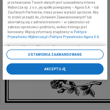
przetwarzania Twoich danych jest uzasadniony interes
Wyborcza sp. z o.o., jej spółki powiązanej – Agora S.A. – lub
Mamy
Zaufanych Partnerów, masz prawo wyrazić sprzeciw. Aby
to zrobić przejdź do „Ustawień Zaawansowanych” lub
skontaktuj się z administratorem – w zależności od
składają
zakresu sprzeciwu i podmiotu, wobec którego jest
kierowany. Więcej informacji znajdziesz w
Polityce
Zarząd, koleżanki i koledzy
Prywatności Wyborcza.pl
i
Polityce Prywatności Agora S.A.
z ASSECO Poland SA
Poprzez kliknięcie "Akceptuję" wyrażasz zgodę na
zainstalowanie i przechowywanie plików typu cookie
USTAWIENIA ZAAWANSOWANE
Wyborczej sp. z o. o. jej Zaufanych Partnerów i Agora S.A.
na Twoim urządzeniu końcowym. Możesz też w każdej
chwili zmienić swoje preferencje dot. plików cookie,
AKCEPTUJĘ
ponownie wywołując narzędzie do zarządzania Twoimi
preferencjami dot. przetwarzania danych poprzez
odnośnik „Ustawienia prywatności” w stopce serwisu i
przechodząc do sekcji „Ustawienia zaawansowane”.
Zmiana ustawień plików cookie możliwa jest także za
pomocą ustawień przeglądarki.
My, nasi Zaufani Partnerzy i Agora S.A. możemy