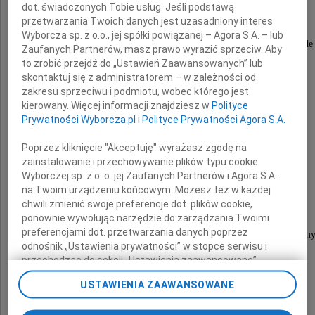
dot. świadczonych Tobie usług. Jeśli podstawą
przetwarzania Twoich danych jest uzasadniony interes
Wyborcza sp. z o.o., jej spółki powiązanej – Agora S.A. – lub
Zapamiętamy na zawsze Jej spokój, łagodność, pogodę
Zaufanych Partnerów, masz prawo wyrazić sprzeciw. Aby
to, jak dobrym była Człowiekiem.
to zrobić przejdź do „Ustawień Zaawansowanych” lub
skontaktuj się z administratorem – w zależności od
Dorota długo zmagała się z chorobą.
zakresu sprzeciwu i podmiotu, wobec którego jest
Pokazała nam, jak godnie można walczyć.
kierowany. Więcej informacji znajdziesz w
Polityce
Prywatności Wyborcza.pl
i
Polityce Prywatności Agora S.A.
Jej
Poprzez kliknięcie "Akceptuję" wyrażasz zgodę na
zainstalowanie i przechowywanie plików typu cookie
Mężowi i Synom
Wyborczej sp. z o. o. jej Zaufanych Partnerów i Agora S.A.
na Twoim urządzeniu końcowym. Możesz też w każdej
chwili zmienić swoje preferencje dot. plików cookie,
ponownie wywołując narzędzie do zarządzania Twoimi
składamy
preferencjami dot. przetwarzania danych poprzez
wyrazy współczucia jakich słów użyć, nie wiem
odnośnik „Ustawienia prywatności” w stopce serwisu i
przechodząc do sekcji „Ustawienia zaawansowane”.
Zmiana ustawień plików cookie możliwa jest także za
przyjaciele z pracy
USTAWIENIA ZAAWANSOWANE
pomocą ustawień przeglądarki.