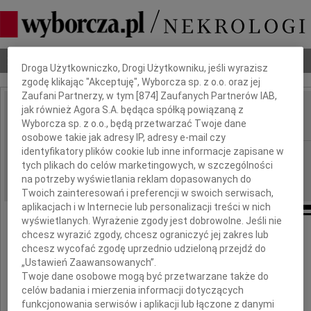
Dbamy o Twoją prywatność
Nekrologi
Odeszli
Poradnik pogrzebowy
Droga Użytkowniczko, Drogi Użytkowniku, jeśli wyrazisz
zgodę klikając "Akceptuję", Wyborcza sp. z o.o. oraz jej
Zaufani Partnerzy, w tym [
874
] Zaufanych Partnerów IAB,
jak również Agora S.A. będąca spółką powiązaną z
Dorota Kapuścińska
IMIĘ I NAZWISKO:
Wyborcza sp. z o.o., będą przetwarzać Twoje dane
osobowe takie jak adresy IP, adresy e-mail czy
identyfikatory plików cookie lub inne informacje zapisane w
Warszawa
REGION:
tych plikach do celów marketingowych, w szczególności
07.07.2010
DATA EMISJI:
na potrzeby wyświetlania reklam dopasowanych do
Twoich zainteresowań i preferencji w swoich serwisach,
aplikacjach i w Internecie lub personalizacji treści w nich
wyświetlanych. Wyrażenie zgody jest dobrowolne. Jeśli nie
chcesz wyrazić zgody, chcesz ograniczyć jej zakres lub
Dnia 3 lipca 2010 roku
chcesz wycofać zgodę uprzednio udzieloną przejdź do
zmarła w wieku 42 lat nasza Koleżanka
„Ustawień Zaawansowanych”.
Twoje dane osobowe mogą być przetwarzane także do
celów badania i mierzenia informacji dotyczących
Dorota Kapuścińska
funkcjonowania serwisów i aplikacji lub łączone z danymi