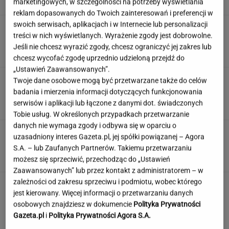
marketingowych, w szczególności na potrzeby wyświetlania
reklam dopasowanych do Twoich zainteresowań i preferencji w
swoich serwisach, aplikacjach i w Internecie lub personalizacji
Nocna akcja ratunkowa na jeziorze Seksty. Z
treści w nich wyświetlanych. Wyrażenie zgody jest dobrowolne.
wody wyciągnięto ponad 30 osób
Jeśli nie chcesz wyrazić zgody, chcesz ograniczyć jej zakres lub
chcesz wycofać zgodę uprzednio udzieloną przejdź do
„Ustawień Zaawansowanych”.
Duda ułaskawił Wąsika i
Twoje dane osobowe mogą być przetwarzane także do celów
Kamińskiego, jego nie. "Skazał mnie Pan na
badania i mierzenia informacji dotyczących funkcjonowania
karę śmierci"
serwisów i aplikacji lub łączone z danymi dot. świadczonych
Tobie usług. W określonych przypadkach przetwarzanie
danych nie wymaga zgody i odbywa się w oparciu o
100 proc. obłożenia w samolotach. Wakacyjny
uzasadniony interes Gazeta.pl, jej spółki powiązanej – Agora
kierunek jest hitem
S.A. – lub Zaufanych Partnerów. Takiemu przetwarzaniu
możesz się sprzeciwić, przechodząc do „Ustawień
Zaawansowanych” lub przez kontakt z administratorem – w
zależności od zakresu sprzeciwu i podmiotu, wobec którego
jest kierowany. Więcej informacji o przetwarzaniu danych
osobowych znajdziesz w dokumencie
Polityka Prywatności
Gazeta.pl
i
Polityka Prywatności Agora S.A.