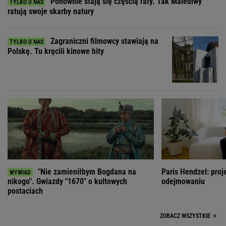
Ponownie stają się częścią rafy. Tak Malediwy
ratują swoje skarby natury
Zagraniczni filmowcy stawiają na
Polskę. Tu kręcili kinowe hity
"Nie zamieniłbym Bogdana na
Paris Hendzel: proj
nikogo". Gwiazdy "1670" o kultowych
odejmowaniu
postaciach
ZOBACZ WSZYSTKIE