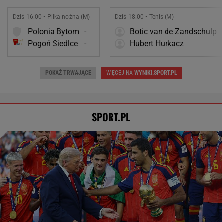
Dziś 16:00 • Piłka nożna (M)
Dziś 18:00 • Tenis (M)
Polonia Bytom
-
Botic van de Zandschulp
Pogoń Siedlce
-
Hubert Hurkacz
POKAŻ TRWAJĄCE
WIĘCEJ NA
WYNIKI.SPORT.PL
SPORT.PL