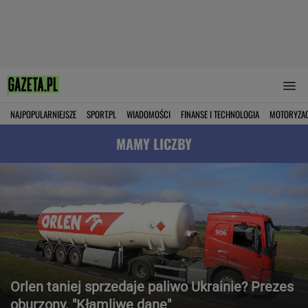
NAJPOPULARNIEJSZE
SPORT.PL
WIADOMOŚCI
FINANSE I TECHNOLOGIA
MOTORYZA
MAMY LICZBY
Orlen taniej sprzedaje paliwo Ukrainie? Prezes
oburzony. "Kłamliwe dane"