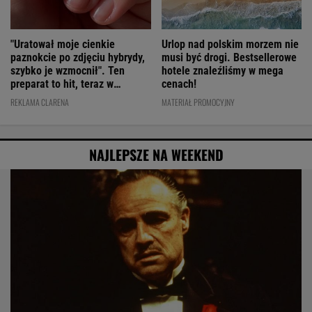
"Uratował moje cienkie
Urlop nad polskim morzem nie
paznokcie po zdjęciu hybrydy,
musi być drogi. Bestsellerowe
szybko je wzmocnił". Ten
hotele znaleźliśmy w mega
preparat to hit, teraz w
cenach!
świetnej cenie
REKLAMA CLARENA
MATERIAŁ PROMOCYJNY
NAJLEPSZE NA WEEKEND