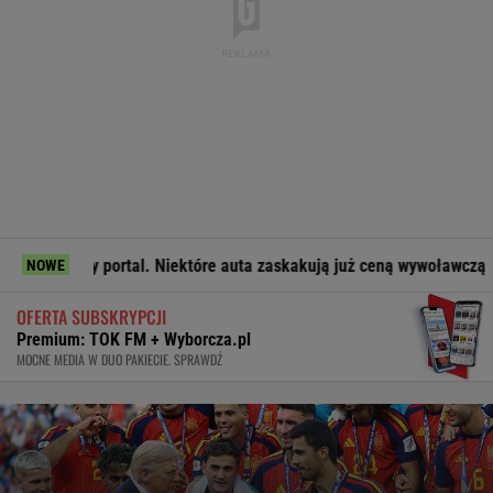
l. Niektóre auta zaskakują już ceną wywoławczą
Media: A j
NOWE
OFERTA SUBSKRYPCJI
Premium: TOK FM + Wyborcza.pl
MOCNE MEDIA W DUO PAKIECIE. SPRAWDŹ