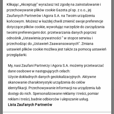
Klikając „Akceptuję” wyrażasz też zgodę na zainstalowanie i
przechowywanie plików cookie Gazeta.pl sp. z o.o., jej
Zaufanych Partnerów i Agora S.A. na Twoim urządzeniu
końcowym. Możesz w każdej chwili zmienić swoje preferencje
dotyczące plików cookie, wywołując narzędzie do zarządzania
twoimi preferencjami dot. przetwarzania danych poprzez
odnośnik „Ustawienia prywatności ” w stopce serwisu i
przechodząc do „Ustawień Zaawansowanych”. Zmiana
ustawień plików cookie możliwa jest także za pomocą ustawień
przeglądarki.
My, nasi Zaufani Partnerzy i Agora S.A. możemy przetwarzać
Księżniczka musi iść do wojska. Tyle czasu
dane osobowe w następujących celach:
spędzi w armii
Użycie dokładnych danych geolokalizacyjnych. Aktywne
skanowanie charakterystyki urządzenia do celów
identyfikacji. Przechowywanie informacji na urządzeniu lub
dostęp do nich. Spersonalizowane reklamy i treści, pomiar
Włóż to do doniczki przed urlopem. Rośliny
reklam i treści, badnie odbiorców i ulepszanie usług.
nie zostaną bez wody
Lista Zaufanych Partnerów