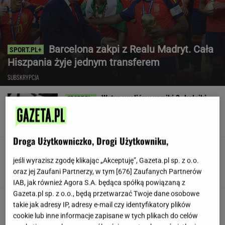
Barcelona zakpi z Realu Madryt. Cała
Hiszpania żyje jednym transferem
SUBSKRYPCJA
Wytypowaliśmy wyniki 3. kolejki
Ekstraklasy. Legia czeka na to 11 lat
SUBSKRYPCJA
Droga Użytkowniczko, Drogi Użytkowniku,
Koledzy z branży nie mieli litości dla Kłeczka.
"Odpiął wrotki"
jeśli wyrazisz zgodę klikając „Akceptuję”, Gazeta.pl sp. z o.o.
oraz jej Zaufani Partnerzy, w tym [
676
] Zaufanych Partnerów
IAB, jak również Agora S.A. będąca spółką powiązaną z
Gazeta.pl sp. z o.o., będą przetwarzać Twoje dane osobowe
Były szef PIP szuka pracy. Prosi
takie jak adresy IP, adresy e-mail czy identyfikatory plików
o radę. "Jakiej domagać się pensji?"
cookie lub inne informacje zapisane w tych plikach do celów
SUBSKRYPCJA