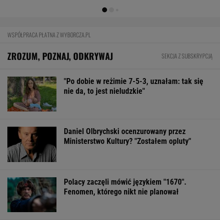
WSPÓŁPRACA PŁATNA Z WYBORCZA.PL
ZROZUM, POZNAJ, ODKRYWAJ
SEKCJA Z SUBSKRYPCJĄ
"Po dobie w reżimie 7-5-3, uznałam: tak się
nie da, to jest nieludzkie"
Daniel Olbrychski ocenzurowany przez
Ministerstwo Kultury? "Zostałem opluty"
Polacy zaczęli mówić językiem "1670".
Fenomen, którego nikt nie planował