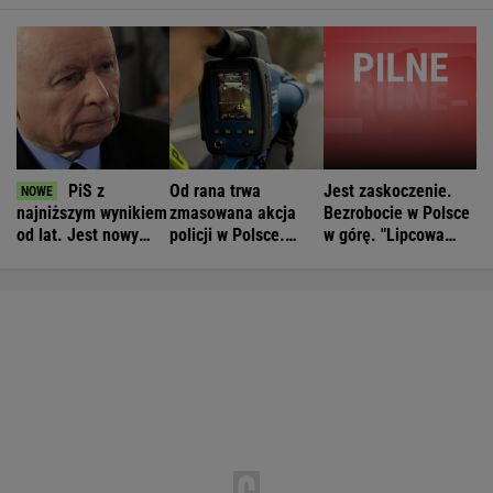
PiS z
Od rana trwa
Jest zaskoczenie.
najniższym wynikiem
zmasowana akcja
Bezrobocie w Polsce
od lat. Jest nowy
policji w Polsce.
w górę. "Lipcowa
sondaż
Operacja "Speed
anomalia"
Marathon"