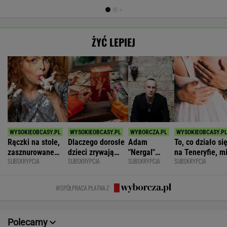
ŻYĆ LEPIEJ
Rączki na stole,
Dlaczego dorosłe
Adam
To, co działo si
zasznurowane
dzieci zrywają
"Nergal"
na Teneryfie, m
SUBSKRYPCJA
SUBSKRYPCJA
SUBSKRYPCJA
SUBSKRYPCJA
usta. Byłam
kontakt z
Darski: Ja
się należało. Ni
wychowana w
rodzicami?
wybieram
myślałam, że to
dużej dyscyplinie
terapię, a
złe
WSPÓŁPRACA PŁATNA Z
większość
facetów
alkohol
Polecamy