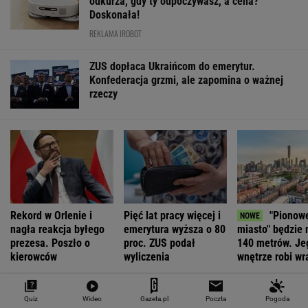
odkurza, gdy ty odpoczywasz, a cena?
Doskonała!
REKLAMA IROBOT
ZUS dopłaca Ukraińcom do emerytur.
Konfederacja grzmi, ale zapomina o ważnej
rzeczy
Rekord w Orlenie i
Pięć lat pracy więcej i
"Pionow
nagła reakcja byłego
emerytura wyższa o 80
miasto" będzie 
prezesa. Poszło o
proc. ZUS podał
140 metrów. Je
kierowców
wyliczenia
wnętrze robi wr
Quiz
Wideo
Gazeta.pl
Poczta
Pogoda