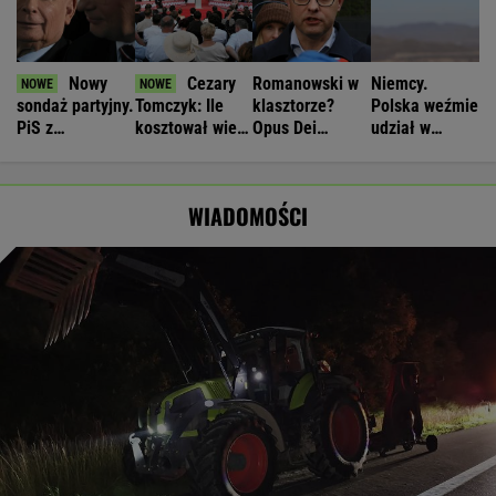
Nowy
Cezary
Romanowski w
Niemcy.
sondaż partyjny.
Tomczyk: Ile
klasztorze?
Polska weźmie
PiS z
kosztował wiec
Opus Dei
udział w
najniższym
partyjny
reaguje na
rozmowach o
wynikiem od lat
Nawrockiego?
słowa Bodnara
zagrożeniach
WIADOMOŚCI