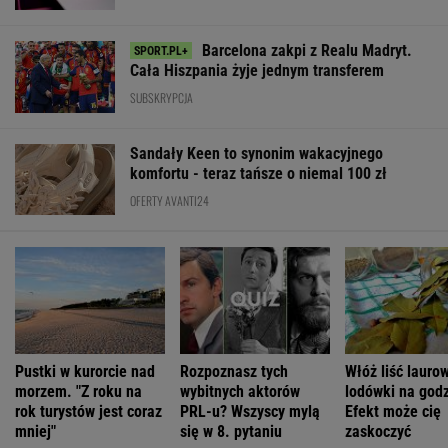
Barcelona zakpi z Realu Madryt.
Cała Hiszpania żyje jednym transferem
SUBSKRYPCJA
Sandały Keen to synonim wakacyjnego
komfortu - teraz tańsze o niemal 100 zł
OFERTY AVANTI24
Pustki w kurorcie nad
Rozpoznasz tych
Włóż liść lauro
morzem. "Z roku na
wybitnych aktorów
lodówki na godz
rok turystów jest coraz
PRL-u? Wszyscy mylą
Efekt może cię
mniej"
się w 8. pytaniu
zaskoczyć