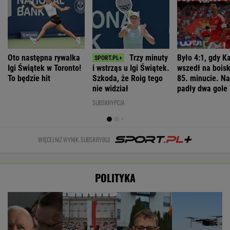
Oto następna rywalka
Trzy minuty
Było 4:1, gdy K
Igi Świątek w Toronto!
i wstrząs u Igi Świątek.
wszedł na bois
To będzie hit
Szkoda, że Roig tego
85. minucie. Na
nie widział
padły dwa gole
SUBSKRYPCJA
WIĘCEJ NIŻ WYNIK. SUBSKRYBUJ
POLITYKA