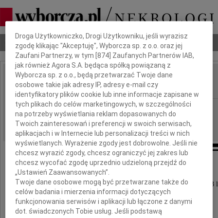
Dbamy o Twoją prywatność
Droga Użytkowniczko, Drogi Użytkowniku, jeśli wyrazisz
Nekrologi
Odeszli
Poradnik pogrzebowy
zgodę klikając "Akceptuję", Wyborcza sp. z o.o. oraz jej
Zaufani Partnerzy, w tym [
874
] Zaufanych Partnerów IAB,
jak również Agora S.A. będąca spółką powiązaną z
Wyborcza sp. z o.o., będą przetwarzać Twoje dane
Ewa Kloka
osobowe takie jak adresy IP, adresy e-mail czy
IMIĘ I NAZWISKO:
identyfikatory plików cookie lub inne informacje zapisane w
tych plikach do celów marketingowych, w szczególności
Gdańsk
REGION:
na potrzeby wyświetlania reklam dopasowanych do
20.07.2020
DATA EMISJI:
Twoich zainteresowań i preferencji w swoich serwisach,
aplikacjach i w Internecie lub personalizacji treści w nich
wyświetlanych. Wyrażenie zgody jest dobrowolne. Jeśli nie
chcesz wyrazić zgody, chcesz ograniczyć jej zakres lub
chcesz wycofać zgodę uprzednio udzieloną przejdź do
Z głębokim smutkiem zawiadamiamy,
„Ustawień Zaawansowanych”.
Twoje dane osobowe mogą być przetwarzane także do
że 14 lipca 2020 roku odeszła od nas w wieku 83 l
celów badania i mierzenia informacji dotyczących
kochana Mama
funkcjonowania serwisów i aplikacji lub łączone z danymi
dot. świadczonych Tobie usług. Jeśli podstawą