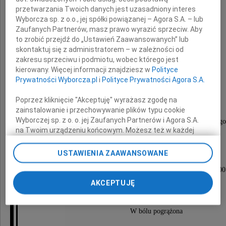
przetwarzania Twoich danych jest uzasadniony interes
Wyborcza sp. z o.o., jej spółki powiązanej – Agora S.A. – lub
Zaufanych Partnerów, masz prawo wyrazić sprzeciw. Aby
to zrobić przejdź do „Ustawień Zaawansowanych” lub
skontaktuj się z administratorem – w zależności od
dr
zakresu sprzeciwu i podmiotu, wobec którego jest
kierowany. Więcej informacji znajdziesz w
Polityce
Adam Taborski
Prywatności Wyborcza.pl
i
Polityce Prywatności Agora S.A.
Poprzez kliknięcie "Akceptuję" wyrażasz zgodę na
lwowianin, lekarz weterynarii, zoolog,
zainstalowanie i przechowywanie plików typu cookie
Wyborczej sp. z o. o. jej Zaufanych Partnerów i Agora S.A.
założyciel Wielkopolskiego Parku Zoologicznego
na Twoim urządzeniu końcowym. Możesz też w każdej
chwili zmienić swoje preferencje dot. plików cookie,
ponownie wywołując narzędzie do zarządzania Twoimi
USTAWIENIA ZAAWANSOWANE
Uroczystości pogrzebowe odbędą się
preferencjami dot. przetwarzania danych poprzez
we Wrocławiu 20 lipca 2020 roku o godz. 11.00
odnośnik „Ustawienia prywatności” w stopce serwisu i
przechodząc do sekcji „Ustawienia zaawansowane”.
AKCEPTUJĘ
- cmentarz na Sępolnie.
Zmiana ustawień plików cookie możliwa jest także za
pomocą ustawień przeglądarki.
W bólu pogrążona
My, nasi Zaufani Partnerzy i Agora S.A. możemy