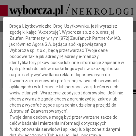
Dbamy o Twoją prywatność
Nekrologi
Odeszli
Poradnik pogrzebowy
Droga Użytkowniczko, Drogi Użytkowniku, jeśli wyrazisz
zgodę klikając "Akceptuję", Wyborcza sp. z o.o. oraz jej
Zaufani Partnerzy, w tym [
872
] Zaufanych Partnerów IAB,
jak również Agora S.A. będąca spółką powiązaną z
Adam Taborski
Wyborcza sp. z o.o., będą przetwarzać Twoje dane
IMIĘ I NAZWISKO:
osobowe takie jak adresy IP, adresy e-mail czy
identyfikatory plików cookie lub inne informacje zapisane w
Wrocław
REGION:
tych plikach do celów marketingowych, w szczególności
na potrzeby wyświetlania reklam dopasowanych do
16.07.2020
DATA EMISJI:
Twoich zainteresowań i preferencji w swoich serwisach,
aplikacjach i w Internecie lub personalizacji treści w nich
wyświetlanych. Wyrażenie zgody jest dobrowolne. Jeśli nie
chcesz wyrazić zgody, chcesz ograniczyć jej zakres lub
chcesz wycofać zgodę uprzednio udzieloną przejdź do
Z żalem zawiadamiamy,
„Ustawień Zaawansowanych”.
Twoje dane osobowe mogą być przetwarzane także do
że 9 lipca 2020 roku odszedł
celów badania i mierzenia informacji dotyczących
funkcjonowania serwisów i aplikacji lub łączone z danymi
dot. świadczonych Tobie usług. Jeśli podstawą