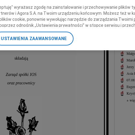
02.0
ceptuję" wyrażasz zgodę na zainstalowanie i przechowywanie plików t
azy głębokiego współczucia
Drogi
Partnerów i Agora S.A. na Twoim urządzeniu końcowym. Możesz też w ka
z powodu śmierci
+ wię
 plików cookie, ponownie wywołując narzędzie do zarządzania Twoimi 
poprzez odnośnik „Ustawienia prywatności” w stopce serwisu i przec
NAJNOWS
ane”. Zmiana ustawień plików cookie możliwa jest także za pomocą u
Ojca
07.0
USTAWIENIA ZAAWANSOWANE
07.0
nerzy i Agora S.A. możemy przetwarzać dane osobowe w następującyc
Jacek
okalizacyjnych. Aktywne skanowanie charakterystyki urządzenia do ce
Małgo
cji na urządzeniu lub dostęp do nich. Spersonalizowane reklamy i tre
składają
Marek
w i ulepszanie usług.
Lista Zaufanych Partnerów
Jerzy
Asia
Zarząd spółki IOS
07.0
oraz pracownicy
Eugen
Kryst
+ wię