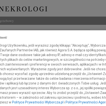
ogrzebowy
Szukaj
tność
Imię i na
ogi Użytkowniku, jeśli wyrazisz zgodę klikając "Akceptuję", Wyborcza sp
 Zaufanych Partnerów IAB, jak również Agora S.A. będąca spółką powi
Twoje dane osobowe takie jak adresy IP, adresy e-mail czy identyfikato
 tych plikach do celów marketingowych, w szczególności na potrzeby 
INNE NE
 zainteresowań i preferencji w swoich serwisach, aplikacjach i w Int
w nich wyświetlanych. Wyrażenie zgody jest dobrowolne. Jeśli nie chce
07.0
 lub chcesz wycofać zgodę uprzednio udzieloną przejdź do „Ustawień
Z wie
gą być przetwarzane także do celów badania i mierzenia informacji
06.0
w i aplikacji lub łączone z danymi dot. świadczonych Tobie usług. Jeś
Szanownej Pani
Drogi
nych jest uzasadniony interes Wyborcza sp. z o.o., jej spółki powiąza
Marci
masz prawo wyrazić sprzeciw. Aby to zrobić przejdź do „Ustawień Z
Z głę
Jolancie Pondel
istratorem – w zależności od zakresu sprzeciwu i podmiotu, wobec któ
Tadeu
dziesz w
Polityce Prywatności Wyborcza.pl
i
Polityce Prywatności Agor
Z głę