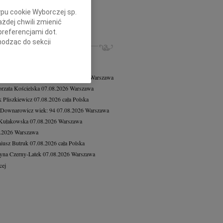
7.2026
Katowice
ypu cookie Wyborczej sp.
 Krystianie z ogromnym smutkiem...
żdej chwili zmienić
cej
preferencjami dot.
hodząc do sekcji
ZE NEKROLOGI, KONDOLENCJE
stawień przeglądarki.
8.2026
Warszawa
8.2026
Warszawa
h celach:
Użycie
 Tadeusz Duniec
wiek: 79
07.08.2026
Warszawa
lów identyfikacji.
rzata Kościelska
07.08.2026
Warszawa
ści, pomiar reklam i
 Pliszkiewicz
07.08.2026
cała Polska
 Downarowicz
wiek: 94
07.08.2026
Warszawa
 Kułakowska
07.08.2026
Warszawa
8.2026
Warszawa
iusz Butruk
07.08.2026
cała Polska
yna Czerny-Latek
07.08.2026
Warszawa
cej