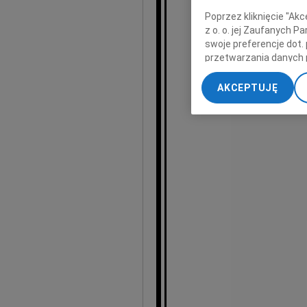
Poprzez kliknięcie "Ak
wyr
z o. o. jej Zaufanych 
swoje preferencje dot.
przetwarzania danych 
„Ustawienia zaawansow
AKCEPTUJĘ
My, nasi Zaufani Part
dokładnych danych geol
Przechowywanie informa
treści, badnie odbiorcó