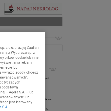
 nekrologów i wspomnień
zwisko lub numer ogłoszenia:
. z o.o. oraz jej Zaufani
ązaną z Wyborcza sp. z
+ szukanie zaawansowane
ry plików cookie lub inne
wyświetlania reklam
KROLOGI
ernecie lub
sz wyrazić zgody, chcesz
8.2026
Katowice
 Zaawansowanych”.
lkim smutkiem żegnamy naszego Kolegę i...
 dotyczących
8.2026
Katowice
li podstawą
ej Koleżance Sabinie Kacan składamy...
nej – Agora S.A. – lub
n Kurek
24.07.2026
Katowice
aawansowanych” lub
bokim smutkiem przyjęliśmy wiadomość o...
rego jest kierowany.
sz Zając
15.07.2026
Katowice
a S.A.
bokim smutkiem przyjąłem wiadomość o...