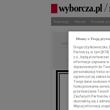
Nekrologi
Odeszli
Poradnik p
Dbamy o Twoją prywa
IMIĘ I NAZWISKO:
Droga Użytkowniczko, Dr
Katowice
Partnerzy, w tym [
874
]
REGION:
o.o., będą przetwarzać 
07.07.2010
DATA EMISJI:
informacje zapisane w
dopasowanych do Twoich
personalizacji treści 
ograniczyć jej zakres
Twoje dane osobowe mo
funkcjonowania serwisó
przetwarzania Twoich da
Zaufanych Partnerów, 
skontaktuj się z admin
Więcej informacji znaj