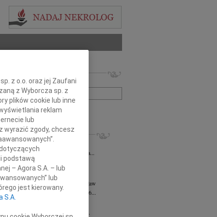
 nekrologów i wspomnień
. z o.o. oraz jej Zaufani
zwisko lub numer ogłoszenia:
ązaną z Wyborcza sp. z
ry plików cookie lub inne
wyświetlania reklam
+ szukanie zaawansowane
ernecie lub
sz wyrazić zgody, chcesz
KROLOGI
 Zaawansowanych”.
ysława Pękacz
07.08.2026
Wrocław
 dotyczących
25 lipca 2026 roku zmarła Mieczysława...
li podstawą
rt Mordawski
06.08.2026
Wrocław
nej – Agora S.A. – lub
ów nic: już uleciałem w taką...
aawansowanych” lub
a Hanna Kościelniak
05.08.2026
Wrocław
rego jest kierowany.
a Hanna Kościelniak Zmarła 30.06.2026...
a S.A.
k Brutkowski
30.07.2026
Wrocław
wsze pozostanie w naszych sercach Z...
ypu cookie Wyborczej sp.