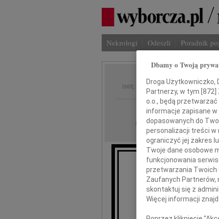
Nekrologi
Odeszli
Poradnik p
Dbamy o Twoją prywa
Jerzy 
Droga Użytkowniczko, Dr
IMIĘ I NAZWISKO:
Partnerzy, w tym [
872
]
o.o., będą przetwarzać 
Wrocław
REGION:
informacje zapisane w
dopasowanych do Twoich
07.07.2010
DATA EMISJI:
personalizacji treści 
ograniczyć jej zakres
Twoje dane osobowe mo
funkcjonowania serwisó
przetwarzania Twoich da
Z gł
Zaufanych Partnerów, 
że w 
skontaktuj się z admin
Więcej informacji znaj
Poprzez kliknięcie "Ak