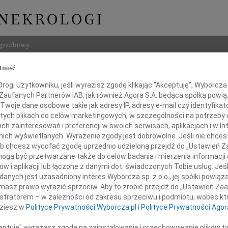
ogrzebowy
tność
Szukaj
Frąszczak
ogi Użytkowniku, jeśli wyrazisz zgodę klikając "Akceptuję", Wyborcza sp
Imię i na
 Zaufanych Partnerów IAB, jak również Agora S.A. będąca spółką powi
Twoje dane osobowe takie jak adresy IP, adresy e-mail czy identyfikato
 tych plikach do celów marketingowych, w szczególności na potrzeby 
 zainteresowań i preferencji w swoich serwisach, aplikacjach i w Int
w nich wyświetlanych. Wyrażenie zgody jest dobrowolne. Jeśli nie chce
INNE NE
 lub chcesz wycofać zgodę uprzednio udzieloną przejdź do „Ustawień
Miecz
gą być przetwarzane także do celów badania i mierzenia informacji
Dnia 
w i aplikacji lub łączone z danymi dot. świadczonych Tobie usług. Jeś
Hube
nych jest uzasadniony interes Wyborcza sp. z o.o., jej spółki powiąza
ębokim żalem zawiadamiamy,
Nie m
masz prawo wyrazić sprzeciw. Aby to zrobić przejdź do „Ustawień Z
dniu 3 lipca 2010 roku odszedł
Halin
istratorem – w zależności od zakresu sprzeciwu i podmiotu, wobec któ
Halin
dziesz w
Polityce Prywatności Wyborcza.pl
i
Polityce Prywatności Agor
Henry
Na za
ceptuję" wyrażasz zgodę na zainstalowanie i przechowywanie plików t