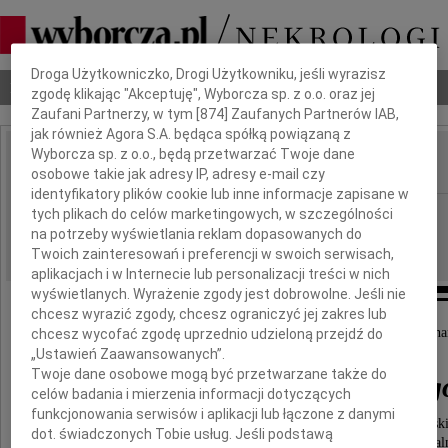
Dbamy o Twoją prywatność
Droga Użytkowniczko, Drogi Użytkowniku, jeśli wyrazisz
Nekrologi
Odeszli
Poradnik pogrzebowy
zgodę klikając "Akceptuję", Wyborcza sp. z o.o. oraz jej
Zaufani Partnerzy, w tym [
874
] Zaufanych Partnerów IAB,
jak również Agora S.A. będąca spółką powiązaną z
Wyborcza sp. z o.o., będą przetwarzać Twoje dane
osobowe takie jak adresy IP, adresy e-mail czy
IMIĘ I NAZWISKO:
identyfikatory plików cookie lub inne informacje zapisane w
Szczecin
tych plikach do celów marketingowych, w szczególności
REGION:
na potrzeby wyświetlania reklam dopasowanych do
06.07.2020
DATA EMISJI:
Twoich zainteresowań i preferencji w swoich serwisach,
aplikacjach i w Internecie lub personalizacji treści w nich
wyświetlanych. Wyrażenie zgody jest dobrowolne. Jeśli nie
chcesz wyrazić zgody, chcesz ograniczyć jej zakres lub
Z wielkim żalem zawiadamiamy o śmierci naszego kocha
chcesz wycofać zgodę uprzednio udzieloną przejdź do
„Ustawień Zaawansowanych”.
Twoje dane osobowe mogą być przetwarzane także do
Ludwika Zdanowskieg
celów badania i mierzenia informacji dotyczących
funkcjonowania serwisów i aplikacji lub łączone z danymi
Wieloletniego pracownika Politechniki Szczeciński
dot. świadczonych Tobie usług. Jeśli podstawą
wydziału elektrycznego, założyciela zespołów wokal