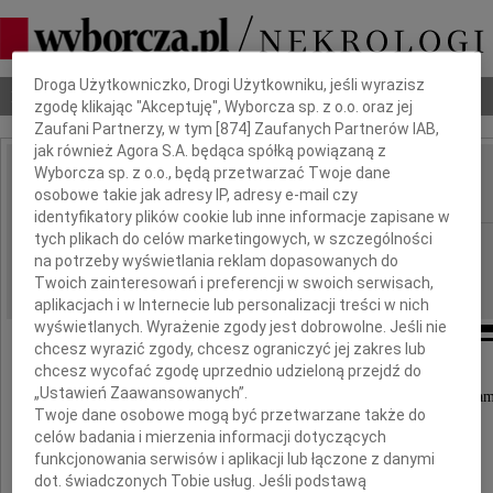
Dbamy o Twoją prywatność
Droga Użytkowniczko, Drogi Użytkowniku, jeśli wyrazisz
Nekrologi
Odeszli
Poradnik pogrzebowy
zgodę klikając "Akceptuję", Wyborcza sp. z o.o. oraz jej
Zaufani Partnerzy, w tym [
874
] Zaufanych Partnerów IAB,
jak również Agora S.A. będąca spółką powiązaną z
Wyborcza sp. z o.o., będą przetwarzać Twoje dane
Irena Lipka
IMIĘ I NAZWISKO:
osobowe takie jak adresy IP, adresy e-mail czy
identyfikatory plików cookie lub inne informacje zapisane w
tych plikach do celów marketingowych, w szczególności
Gdańsk
REGION:
na potrzeby wyświetlania reklam dopasowanych do
06.07.2010
DATA EMISJI:
Twoich zainteresowań i preferencji w swoich serwisach,
aplikacjach i w Internecie lub personalizacji treści w nich
wyświetlanych. Wyrażenie zgody jest dobrowolne. Jeśli nie
chcesz wyrazić zgody, chcesz ograniczyć jej zakres lub
chcesz wycofać zgodę uprzednio udzieloną przejdź do
Z głębokim żalem zawiadamiamy,
„Ustawień Zaawansowanych”.
że 2 lipca 2010 roku odeszła nasza ukochana Ma
Twoje dane osobowe mogą być przetwarzane także do
celów badania i mierzenia informacji dotyczących
funkcjonowania serwisów i aplikacji lub łączone z danymi
dot. świadczonych Tobie usług. Jeśli podstawą