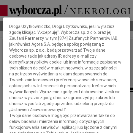
Dbamy o Twoją prywatność
Nekrologi
Odeszli
Poradnik pogrzebowy
Droga Użytkowniczko, Drogi Użytkowniku, jeśli wyrazisz
zgodę klikając "Akceptuję", Wyborcza sp. z o.o. oraz jej
Zaufani Partnerzy, w tym [
874
] Zaufanych Partnerów IAB,
jak również Agora S.A. będąca spółką powiązaną z
Zofia Drzewińska
Wyborcza sp. z o.o., będą przetwarzać Twoje dane
IMIĘ I NAZWISKO:
osobowe takie jak adresy IP, adresy e-mail czy
identyfikatory plików cookie lub inne informacje zapisane w
Gdańsk
REGION:
tych plikach do celów marketingowych, w szczególności
na potrzeby wyświetlania reklam dopasowanych do
24.06.2020
DATA EMISJI:
Twoich zainteresowań i preferencji w swoich serwisach,
aplikacjach i w Internecie lub personalizacji treści w nich
wyświetlanych. Wyrażenie zgody jest dobrowolne. Jeśli nie
chcesz wyrazić zgody, chcesz ograniczyć jej zakres lub
chcesz wycofać zgodę uprzednio udzieloną przejdź do
Z głębokim żalem zawiadamiamy,
„Ustawień Zaawansowanych”.
że dnia 19 czerwca 2020 roku zmarła
Twoje dane osobowe mogą być przetwarzane także do
celów badania i mierzenia informacji dotyczących
funkcjonowania serwisów i aplikacji lub łączone z danymi