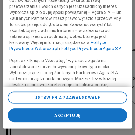
dot. świadczonych Tobie usług. Jeśli podstawą
przetwarzania Twoich danych jest uzasadniony interes
Wyborcza sp. z o.o., jej spółki powiązanej – Agora S.A. – lub
Zaufanych Partnerów, masz prawo wyrazić sprzeciw. Aby
Zofia Drzewińska
to zrobić przejdź do „Ustawień Zaawansowanych” lub
skontaktuj się z administratorem – w zależności od
inż. budownictwa wodnego
zakresu sprzeciwu i podmiotu, wobec którego jest
kierowany. Więcej informacji znajdziesz w
Polityce
Prywatności Wyborcza.pl
i
Polityce Prywatności Agora S.A.
Kochana Żona, najlepsza Mama, wspaniała Babci
Cudowna Prababcia i bardzo dobry Człowiek
Poprzez kliknięcie "Akceptuję" wyrażasz zgodę na
zainstalowanie i przechowywanie plików typu cookie
Wyborczej sp. z o. o. jej Zaufanych Partnerów i Agora S.A.
Msza Święta za Zmarłą odbędzie się 26 czerwca 2020 roku o
na Twoim urządzeniu końcowym. Możesz też w każdej
chwili zmienić swoje preferencje dot. plików cookie,
w kościele pw. Chrystusa Zbawiciela, ul. Pegaza Gdańs
ponownie wywołując narzędzie do zarządzania Twoimi
preferencjami dot. przetwarzania danych poprzez
USTAWIENIA ZAAWANSOWANE
odnośnik „Ustawienia prywatności” w stopce serwisu i
Pogrzeb odbędzie się o godz. 12.30 na Cmentarzu w Gdańs
przechodząc do sekcji „Ustawienia zaawansowane”.
Zmiana ustawień plików cookie możliwa jest także za
AKCEPTUJĘ
pomocą ustawień przeglądarki.
Pozostanie zawsze w naszej pamięci
My, nasi Zaufani Partnerzy i Agora S.A. możemy