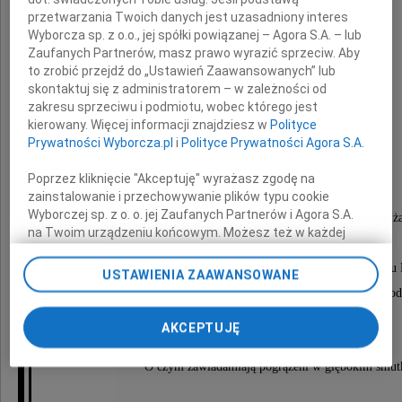
przetwarzania Twoich danych jest uzasadniony interes
Wyborcza sp. z o.o., jej spółki powiązanej – Agora S.A. – lub
Zaufanych Partnerów, masz prawo wyrazić sprzeciw. Aby
to zrobić przejdź do „Ustawień Zaawansowanych” lub
skontaktuj się z administratorem – w zależności od
zakresu sprzeciwu i podmiotu, wobec którego jest
Elżbieta Sawicka
kierowany. Więcej informacji znajdziesz w
Polityce
Prywatności Wyborcza.pl
i
Polityce Prywatności Agora S.A.
z domu Kopecka
Poprzez kliknięcie "Akceptuję" wyrażasz zgodę na
zainstalowanie i przechowywanie plików typu cookie
Wyborczej sp. z o. o. jej Zaufanych Partnerów i Agora S.A.
Uroczystości pogrzebowe rozpoczną się mszą świętą ż
na Twoim urządzeniu końcowym. Możesz też w każdej
w dniu 9 lipca 2010 roku o godzinie 11.15
chwili zmienić swoje preferencje dot. plików cookie,
ponownie wywołując narzędzie do zarządzania Twoimi
w kościele pw. św. Ignacego przy Komunalnym Cmentarzu
USTAWIENIA ZAAWANSOWANE
preferencjami dot. przetwarzania danych poprzez
po których nastąpi odprowadzenie Zmarłej do grobu ro
odnośnik „Ustawienia prywatności” w stopce serwisu i
na cmentarzu miejscowym.
przechodząc do sekcji „Ustawienia zaawansowane”.
AKCEPTUJĘ
Zmiana ustawień plików cookie możliwa jest także za
pomocą ustawień przeglądarki.
O czym zawiadamiają pogrążeni w głębokim smut
My, nasi Zaufani Partnerzy i Agora S.A. możemy