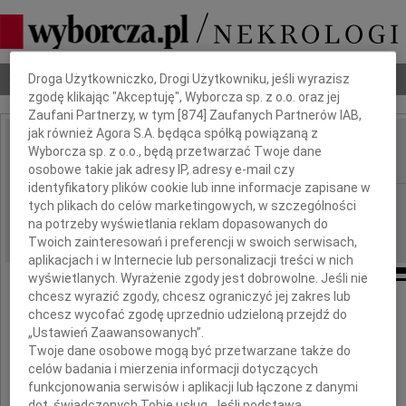
Dbamy o Twoją prywatność
Nekrologi
Odeszli
Poradnik pogrzebowy
Droga Użytkowniczko, Drogi Użytkowniku, jeśli wyrazisz
zgodę klikając "Akceptuję", Wyborcza sp. z o.o. oraz jej
Zaufani Partnerzy, w tym [
874
] Zaufanych Partnerów IAB,
jak również Agora S.A. będąca spółką powiązaną z
Ellżbieta Sawicka
Wyborcza sp. z o.o., będą przetwarzać Twoje dane
IMIĘ I NAZWISKO:
osobowe takie jak adresy IP, adresy e-mail czy
identyfikatory plików cookie lub inne informacje zapisane w
Warszawa
REGION:
tych plikach do celów marketingowych, w szczególności
na potrzeby wyświetlania reklam dopasowanych do
03.07.2010
DATA EMISJI:
Twoich zainteresowań i preferencji w swoich serwisach,
aplikacjach i w Internecie lub personalizacji treści w nich
wyświetlanych. Wyrażenie zgody jest dobrowolne. Jeśli nie
chcesz wyrazić zgody, chcesz ograniczyć jej zakres lub
chcesz wycofać zgodę uprzednio udzieloną przejdź do
Z ogromnym żalem zawiadamiamy,
„Ustawień Zaawansowanych”.
Twoje dane osobowe mogą być przetwarzane także do
że w dniu l lipca 2010 roku
celów badania i mierzenia informacji dotyczących
odeszła od nas, przeżywszy 55 lat
funkcjonowania serwisów i aplikacji lub łączone z danymi
dot. świadczonych Tobie usług. Jeśli podstawą