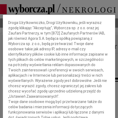
Dbamy o Twoją prywatność
Nekrologi
Odeszli
Poradnik pogrzebowy
Droga Użytkowniczko, Drogi Użytkowniku, jeśli wyrazisz
zgodę klikając "Akceptuję", Wyborcza sp. z o.o. oraz jej
Zaufani Partnerzy, w tym [
872
] Zaufanych Partnerów IAB,
jak również Agora S.A. będąca spółką powiązaną z
Stanisław, Leon Kędzior
Wyborcza sp. z o.o., będą przetwarzać Twoje dane
IMIĘ I NAZWISKO:
osobowe takie jak adresy IP, adresy e-mail czy
identyfikatory plików cookie lub inne informacje zapisane w
Łódź
REGION:
tych plikach do celów marketingowych, w szczególności
na potrzeby wyświetlania reklam dopasowanych do
06.07.2010
DATA EMISJI:
Twoich zainteresowań i preferencji w swoich serwisach,
aplikacjach i w Internecie lub personalizacji treści w nich
wyświetlanych. Wyrażenie zgody jest dobrowolne. Jeśli nie
chcesz wyrazić zgody, chcesz ograniczyć jej zakres lub
chcesz wycofać zgodę uprzednio udzieloną przejdź do
Z głębokim żalem zawiadamiamy,
„Ustawień Zaawansowanych”.
Twoje dane osobowe mogą być przetwarzane także do
że w dniu 2 lipca 2010 roku zmarł,
celów badania i mierzenia informacji dotyczących
przeżywszy 81 lat,
funkcjonowania serwisów i aplikacji lub łączone z danymi
dot. świadczonych Tobie usług. Jeśli podstawą