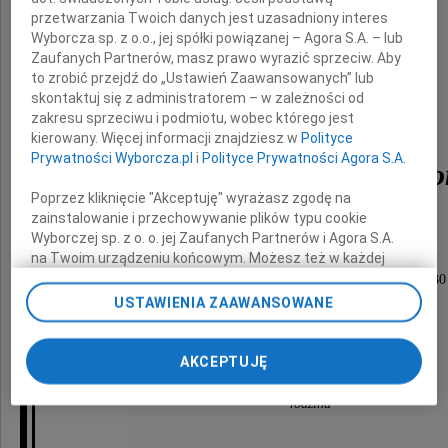
nasz Tato, Dziadek i Brat
przetwarzania Twoich danych jest uzasadniony interes
Wyborcza sp. z o.o., jej spółki powiązanej – Agora S.A. – lub
Zaufanych Partnerów, masz prawo wyrazić sprzeciw. Aby
to zrobić przejdź do „Ustawień Zaawansowanych” lub
skontaktuj się z administratorem – w zależności od
zakresu sprzeciwu i podmiotu, wobec którego jest
kierowany. Więcej informacji znajdziesz w
Polityce
Prywatności Wyborcza.pl
i
Polityce Prywatności Agora S.A.
Stanisław Leon Kędzio
Poprzez kliknięcie "Akceptuję" wyrażasz zgodę na
zainstalowanie i przechowywanie plików typu cookie
Wyborczej sp. z o. o. jej Zaufanych Partnerów i Agora S.A.
Uroczystość pogrzebowa odbędzie się
na Twoim urządzeniu końcowym. Możesz też w każdej
chwili zmienić swoje preferencje dot. plików cookie,
dnia 7 lipca 2010 roku (środa) o godzinie 12.30
ponownie wywołując narzędzie do zarządzania Twoimi
USTAWIENIA ZAAWANSOWANE
na cmentarzu rzymskokatolickim Doły
preferencjami dot. przetwarzania danych poprzez
przy ulicy Smutnej.
odnośnik „Ustawienia prywatności” w stopce serwisu i
przechodząc do sekcji „Ustawienia zaawansowane”.
AKCEPTUJĘ
Zmiana ustawień plików cookie możliwa jest także za
pomocą ustawień przeglądarki.
rodzina
My, nasi Zaufani Partnerzy i Agora S.A. możemy