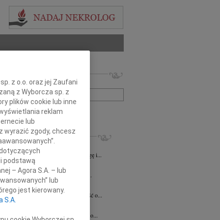
 nekrologów i wspomnień
. z o.o. oraz jej Zaufani
zwisko lub numer ogłoszenia:
ązaną z Wyborcza sp. z
ry plików cookie lub inne
wyświetlania reklam
+ szukanie zaawansowane
ernecie lub
sz wyrazić zgody, chcesz
KROLOGI
 Zaawansowanych”.
8.2026
Katowice
 dotyczących
lkim smutkiem żegnamy naszego Kolegę i...
li podstawą
8.2026
Katowice
nej – Agora S.A. – lub
ej Koleżance Sabinie Kacan składamy...
aawansowanych” lub
n Kurek
24.07.2026
Katowice
rego jest kierowany.
bokim smutkiem przyjęliśmy wiadomość o...
a S.A.
sz Zając
15.07.2026
Katowice
bokim smutkiem przyjąłem wiadomość o...
ypu cookie Wyborczej sp.