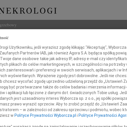
ogrzebowy
tność
Szukaj
anuta Pietrasińska
ogi Użytkowniku, jeśli wyrazisz zgodę klikając "Akceptuję", Wyborcza sp
Imię i na
 Zaufanych Partnerów IAB, jak również Agora S.A. będąca spółką powi
Twoje dane osobowe takie jak adresy IP, adresy e-mail czy identyfikato
 tych plikach do celów marketingowych, w szczególności na potrzeby 
 zainteresowań i preferencji w swoich serwisach, aplikacjach i w Int
w nich wyświetlanych. Wyrażenie zgody jest dobrowolne. Jeśli nie chce
INNE NE
 lub chcesz wycofać zgodę uprzednio udzieloną przejdź do „Ustawień
07.0
gą być przetwarzane także do celów badania i mierzenia informacji
Z wie
w i aplikacji lub łączone z danymi dot. świadczonych Tobie usług. Jeś
06.0
nych jest uzasadniony interes Wyborcza sp. z o.o., jej spółki powiąza
Drogi
Ze smutkiem żegnamy
masz prawo wyrazić sprzeciw. Aby to zrobić przejdź do „Ustawień Z
Marci
istratorem – w zależności od zakresu sprzeciwu i podmiotu, wobec któ
Z głę
dziesz w
Polityce Prywatności Wyborcza.pl
i
Polityce Prywatności Agor
Tadeu
Z głę
ceptuję" wyrażasz zgodę na zainstalowanie i przechowywanie plików t