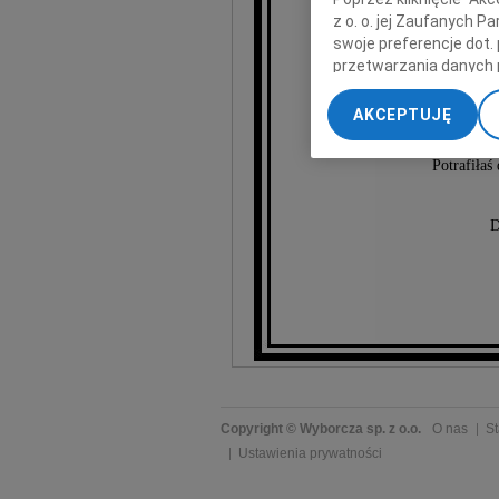
z o. o. jej Zaufanych 
swoje preferencje dot.
Zofię D
przetwarzania danych 
„Ustawienia zaawansow
AKCEPTUJĘ
My, nasi Zaufani Part
Matema
dokładnych danych geol
Potrafiłaś
Przechowywanie informa
treści, badnie odbiorcó
D
Copyright © Wyborcza sp. z o.o.
O nas
St
Ustawienia prywatności