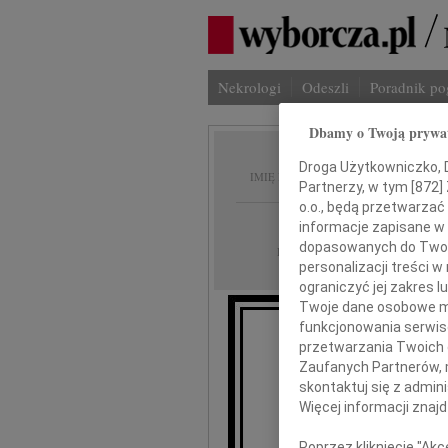
Nekrologi
Odeszli
Poradnik p
Dbamy o Twoją prywa
Zofia D
Droga Użytkowniczko, Dr
IMIĘ I NAZWISKO:
Partnerzy, w tym [
872
]
o.o., będą przetwarzać 
Katowice
REGION:
informacje zapisane w
dopasowanych do Twoich
19.06.2020
DATA EMISJI:
personalizacji treści 
ograniczyć jej zakres
Twoje dane osobowe mo
funkcjonowania serwisó
przetwarzania Twoich da
Zaufanych Partnerów, 
skontaktuj się z admin
Więcej informacji znaj
Poprzez kliknięcie "Ak