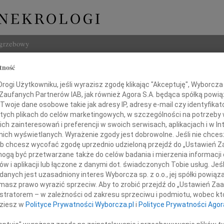
ogrzebowy
tność
Szukaj
t Korpalski
ogi Użytkowniku, jeśli wyrazisz zgodę klikając "Akceptuję", Wyborcza sp
Imię i na
 Zaufanych Partnerów IAB, jak również Agora S.A. będąca spółką powi
Twoje dane osobowe takie jak adresy IP, adresy e-mail czy identyfikato
 tych plikach do celów marketingowych, w szczególności na potrzeby 
 zainteresowań i preferencji w swoich serwisach, aplikacjach i w Int
w nich wyświetlanych. Wyrażenie zgody jest dobrowolne. Jeśli nie chce
INNE NE
 lub chcesz wycofać zgodę uprzednio udzieloną przejdź do „Ustawień
Lubo
gą być przetwarzane także do celów badania i mierzenia informacji
Z żal
w i aplikacji lub łączone z danymi dot. świadczonych Tobie usług. Jeś
Henr
nych jest uzasadniony interes Wyborcza sp. z o.o., jej spółki powiąza
ębokim żalem zawiadamiamy,
Z wie
masz prawo wyrazić sprzeciw. Aby to zrobić przejdź do „Ustawień Z
Jadwi
zerwca 2020 roku w wieku 90 lat
istratorem – w zależności od zakresu sprzeciwu i podmiotu, wobec któ
Gdań
odszedł z tego świata
dziesz w
Polityce Prywatności Wyborcza.pl
i
Polityce Prywatności Agor
Z głę
Andrz