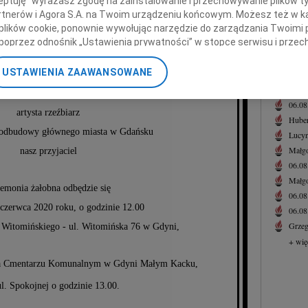
ceptuję" wyrażasz zgodę na zainstalowanie i przechowywanie plików t
Pogrą
Partnerów i Agora S.A. na Twoim urządzeniu końcowym. Możesz też w ka
Joann
 plików cookie, ponownie wywołując narzędzie do zarządzania Twoimi 
Z głę
poprzez odnośnik „Ustawienia prywatności” w stopce serwisu i przec
+ wię
ane”. Zmiana ustawień plików cookie możliwa jest także za pomocą u
NAJNOWS
USTAWIENIA ZAAWANSOWANE
fryd Korpalski
nerzy i Agora S.A. możemy przetwarzać dane osobowe w następującyc
Eugen
okalizacyjnych. Aktywne skanowanie charakterystyki urządzenia do ce
06.0
cji na urządzeniu lub dostęp do nich. Spersonalizowane reklamy i tre
artysta rzeźbiarz
Hube
w i ulepszanie usług.
Lista Zaufanych Partnerów
a odbudowy głównego miasta w Gdańsku
Lucyn
Małgo
nasz przyjaciel
06.0
Małgo
emonia żałobna odbędzie się
06.0
 czerwca 2020 roku, o godzinie 12.00
06.0
Grzeg
 Witomińskiego - ul. Witomińska 76 w Gdyni,
+ wię
na Cmentarzu Komunalnym w Gdyni Małym Kacku,
ul. Spokojnej o godzinie 13.00.