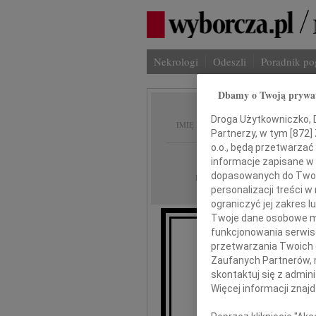
Nekrologi
Odeszli
Poradnik p
Dbamy o Twoją prywa
Zygmun
Droga Użytkowniczko, Dr
IMIĘ I NAZWISKO:
Partnerzy, w tym [
872
]
o.o., będą przetwarzać 
Gdańsk
REGION:
informacje zapisane w
dopasowanych do Twoich
18.06.2020
DATA EMISJI:
personalizacji treści 
ograniczyć jej zakres
Twoje dane osobowe mo
funkcjonowania serwisó
przetwarzania Twoich da
Z gł
Zaufanych Partnerów, 
że 13 c
skontaktuj się z admin
Więcej informacji znaj