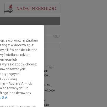
 nekrologów i wspomnień
. z o.o. oraz jej Zaufani
zwisko lub numer ogłoszenia:
ązaną z Wyborcza sp. z
ry plików cookie lub inne
+ szukanie zaawansowane
wyświetlania reklam
ernecie lub
sz wyrazić zgody, chcesz
KROLOGI
 Zaawansowanych”.
mira Bożyk
wiek: 102
04.08.2026
Gdańsk
 dotyczących
em zawiadamiamy, że w dniu 25 lipca 2026...
li podstawą
yk Klocek
28.07.2026
Gdańsk
nej – Agora S.A. – lub
lkim smutkiem zawiadamiamy, że w dniu 29...
aawansowanych” lub
ga Semmerling-Owczarska
wiek: 97
24.07.2026
rego jest kierowany.
sk
a S.A.
bokim żalem zawiadamiamy, że dnia 20...
ej Krupowicz
wiek: 87
16.07.2026
Gdańsk