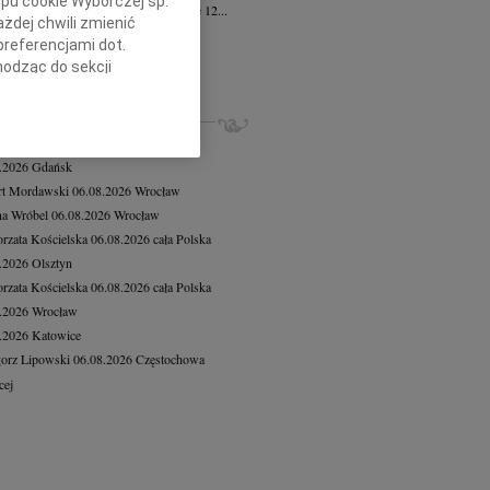
ypu cookie Wyborczej sp.
żona w smutku rodzina zawiadamia, że 12...
żdej chwili zmienić
a Kalinowska
16.07.2026
Gdańsk
preferencjami dot.
bokim żalem zawiadamiamy, że po...
hodząc do sekcji
cej
stawień przeglądarki.
ZE NEKROLOGI, KONDOLENCJE
h celach:
Użycie
iusz Butruk
05.08.2026
Warszawa
lów identyfikacji.
8.2026
Gdańsk
ści, pomiar reklam i
rt Mordawski
06.08.2026
Wrocław
a Wróbel
06.08.2026
Wrocław
rzata Kościelska
06.08.2026
cała Polska
8.2026
Olsztyn
rzata Kościelska
06.08.2026
cała Polska
8.2026
Wrocław
8.2026
Katowice
orz Lipowski
06.08.2026
Częstochowa
cej