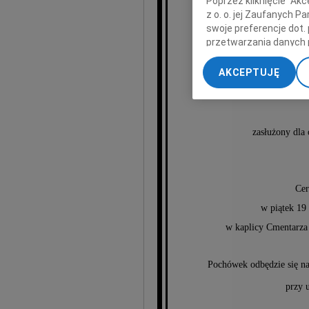
Poprzez kliknięcie "Ak
z o. o. jej Zaufanych 
swoje preferencje dot.
przetwarzania danych 
„Ustawienia zaawansow
AKCEPTUJĘ
Zyg
My, nasi Zaufani Part
dokładnych danych geol
Przechowywanie informa
treści, badnie odbiorcó
zasłużony dl
Cer
w piątek 19
w kaplicy Cmentarza
Pochówek odbędzie się 
przy 