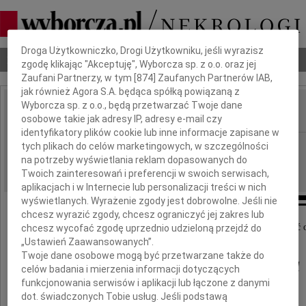
Dbamy o Twoją prywatność
Droga Użytkowniczko, Drogi Użytkowniku, jeśli wyrazisz
Nekrologi
Odeszli
Poradnik pogrzebowy
zgodę klikając "Akceptuję", Wyborcza sp. z o.o. oraz jej
Zaufani Partnerzy, w tym [
874
] Zaufanych Partnerów IAB,
jak również Agora S.A. będąca spółką powiązaną z
Wyborcza sp. z o.o., będą przetwarzać Twoje dane
osobowe takie jak adresy IP, adresy e-mail czy
IMIĘ I NAZWISKO:
identyfikatory plików cookie lub inne informacje zapisane w
Katowice
tych plikach do celów marketingowych, w szczególności
REGION:
na potrzeby wyświetlania reklam dopasowanych do
18.06.2020
DATA EMISJI:
Twoich zainteresowań i preferencji w swoich serwisach,
aplikacjach i w Internecie lub personalizacji treści w nich
wyświetlanych. Wyrażenie zgody jest dobrowolne. Jeśli nie
chcesz wyrazić zgody, chcesz ograniczyć jej zakres lub
Z ogromnym smutkiem i żalem przyjęliśmy wiadomość o
chcesz wycofać zgodę uprzednio udzieloną przejdź do
„Ustawień Zaawansowanych”.
Twoje dane osobowe mogą być przetwarzane także do
Mariana Adamczyka
celów badania i mierzenia informacji dotyczących
funkcjonowania serwisów i aplikacji lub łączone z danymi
dot. świadczonych Tobie usług. Jeśli podstawą