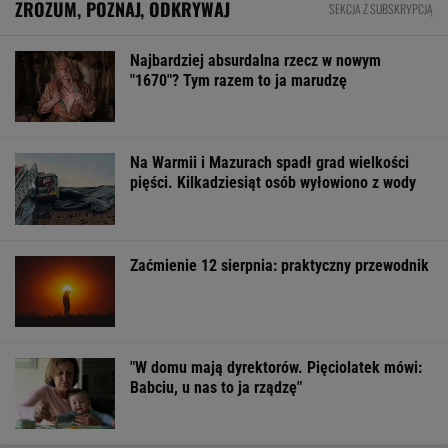
BIZNES
Pierwszy etap GAT zakończony. To
strategiczna inwestycja dla polskiego
eksportu
MATERIAŁ PROMOCYJNY
PiS kpi z podwyżki płacy minimalnej. "Tusk
wrócił na pełnej"
BIZNES