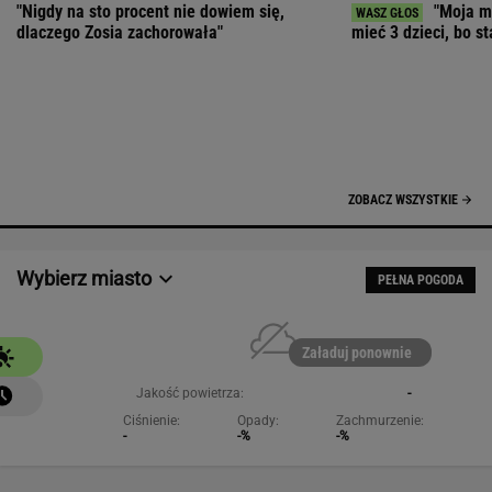
Załaduj ponownie
Jakość powietrza:
-
Ciśnienie:
Opady:
Zachmurzenie:
-
-%
-%