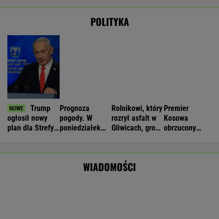
rosyjskiej agresji? "Mamy dowody"
Nie będzie nowej umowy TVP z Kościołem.
Obowiązuje ta podpisana przez Kurskiego
MARCIN KOZŁOWSKI
Zwrot w sprawie Patriotów. Jest porozumienie
Ukrainy i USA