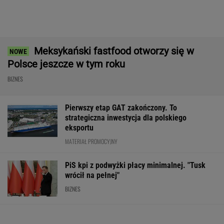
Sprzęt już jest. Grenlandia ostrzega
Amerykanów, by nie zaczynali odwiertów
BIZNES
Najlepsze miejsca do
Prosty sposób na
Senat ratuje U
życia dla pokolenia Z.
oszczędzanie. Ile
przed paraliżem
Polskie miasto w
pieniędzy może dać po
prezydent żąda
czołówce
roku?
na "złotą flotę"
WALUTY I GIEŁDA
EUR
USD
CHF
GBP
WIG