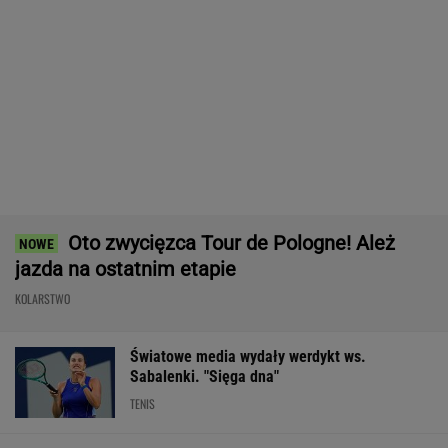
Nowy rozdział japońskiej precyzji. Lexus RZ
wraca w odświeżonej odsłonie i robi szał!
Majstersztyk
MATERIAŁ PROMOCYJNY
Tak Lang komentuje głośny
konflikt z Niewiadomą. "Zadzwoniłem do niej"
SUBSKRYPCJA
Polak sprawił sensację złotem IO.
Po cichu odchodzi. "Smrodek pozostał"