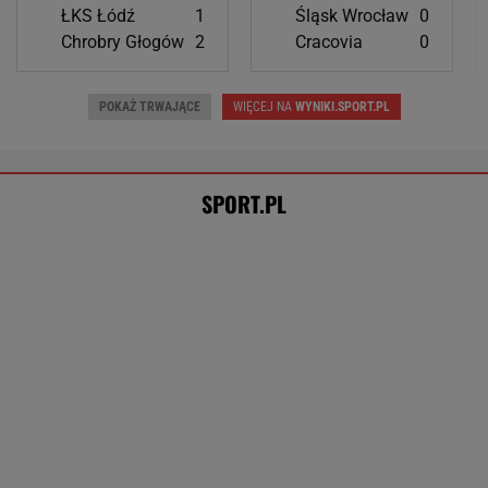
Oto zwycięzca Tour de Pologne! Ależ
jazda na ostatnim etapie
KOLARSTWO
Światowe media wydały werdykt ws.
Sabalenki. "Sięga dna"
TENIS
Tysiące osób zrobi to we wrześniu. Powód
może cię zaskoczyć
MATERIAŁ PROMOCYJNY,
18+