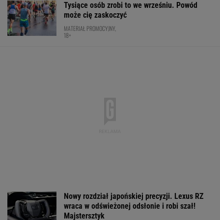
SUBSKRYPCJA
Poważny karambol w trakcie wyścigu
kolarskiego w Polsce. 17 osób rannych
KOLARSTWO
Polacy pokochali tego SUV-a premium! Trzeba
przyznać, że Japończycy znają się na rzeczy.
A oferta? Genialna!
REKLAMA MAZDA
Coco Gauff wskazuje palcem.
"Podjęłam właściwą decyzję"
TENIS