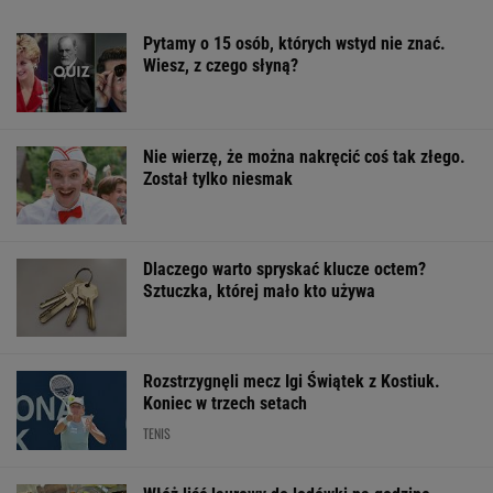
Efekt może cię zaskoczyć
Finał wyprzedaży w Eobuwie - kultowe
Birkenstocki w końcu na promocji
OFERTY AVANTI24
Tak wygląda mazurska
Rozpoznasz tych
Prognoza pogod
willa Kwaśniewskich.
wybitnych aktorów
poniedziałek m
Tuż obok kryje się coś
PRL-u? Wszyscy mylą
nawet spaść gr
jeszcze
się w 8. pytaniu