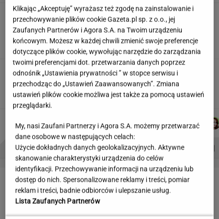
Klikając „Akceptuję” wyrażasz też zgodę na zainstalowanie i
"Wymieniłam mojego byłego na
przechowywanie plików cookie Gazeta.pl sp. z o.o., jej
jego wujka milionera". Tak wciągają
Zaufanych Partnerów i Agora S.A. na Twoim urządzeniu
mikrodramy
końcowym. Możesz w każdej chwili zmienić swoje preferencje
SUBSKRYPCJA
dotyczące plików cookie, wywołując narzędzie do zarządzania
twoimi preferencjami dot. przetwarzania danych poprzez
Teściowa mówi, że jest mamą jej
odnośnik „Ustawienia prywatności ” w stopce serwisu i
dziecka. "Chyba oszaleję"
przechodząc do „Ustawień Zaawansowanych”. Zmiana
KLAUDIA KIERZKOWSKA
ustawień plików cookie możliwa jest także za pomocą ustawień
przeglądarki.
MARTA
JUSTYNA
DOMINIK
MICHAŁ
Autorzy:
My, nasi Zaufani Partnerzy i Agora S.A. możemy przetwarzać
KORYCKA
BRYCZKOWSKA
SENKOWSKI
TRELA
dane osobowe w następujących celach:
PROBLEMY POLSKICH SIATKARZY
ZNAK Z '30'
WISŁAWA SZYMBORSKA
Użycie dokładnych danych geolokalizacyjnych. Aktywne
skanowanie charakterystyki urządzenia do celów
identyfikacji. Przechowywanie informacji na urządzeniu lub
LETNIE OKAZJE
dostęp do nich. Spersonalizowane reklamy i treści, pomiar
reklam i treści, badnie odbiorców i ulepszanie usług.
Lista Zaufanych Partnerów