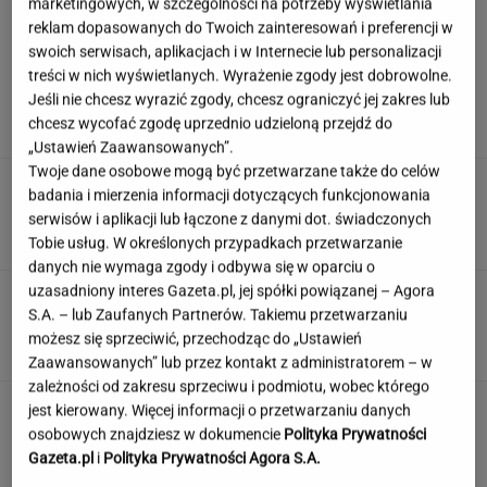
marketingowych, w szczególności na potrzeby wyświetlania
reklam dopasowanych do Twoich zainteresowań i preferencji w
swoich serwisach, aplikacjach i w Internecie lub personalizacji
Szokujące sceny w parlamencie. Obrzucili
treści w nich wyświetlanych. Wyrażenie zgody jest dobrowolne.
premiera jajkami. Jest nagranie
Jeśli nie chcesz wyrazić zgody, chcesz ograniczyć jej zakres lub
chcesz wycofać zgodę uprzednio udzieloną przejdź do
„Ustawień Zaawansowanych”.
Twoje dane osobowe mogą być przetwarzane także do celów
Ciągnie cię do niedostępnych osób?
badania i mierzenia informacji dotyczących funkcjonowania
Psychologia mówi o powodach
serwisów i aplikacji lub łączone z danymi dot. świadczonych
Tobie usług. W określonych przypadkach przetwarzanie
danych nie wymaga zgody i odbywa się w oparciu o
uzasadniony interes Gazeta.pl, jej spółki powiązanej – Agora
Quiz, w którym każdy zgarnie maksa.
S.A. – lub Zaufanych Partnerów. Takiemu przetwarzaniu
Sprawdzisz się w Szybkiej Piątce?
możesz się sprzeciwić, przechodząc do „Ustawień
Zaawansowanych” lub przez kontakt z administratorem – w
zależności od zakresu sprzeciwu i podmiotu, wobec którego
Jeden wakacyjny nawyk może mieć
jest kierowany. Więcej informacji o przetwarzaniu danych
nieprzyjemne konsekwencje. Też tak robisz?
osobowych znajdziesz w dokumencie
Polityka Prywatności
Gazeta.pl
i
Polityka Prywatności Agora S.A.
MATERIAŁ PROMOCYJNY