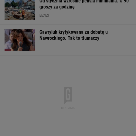
Pytamy o 15 osób, których wstyd nie znać.
Wiesz, z czego słyną?
Nie wierzę, że można nakręcić coś tak złego.
Został tylko niesmak
Dlaczego warto spryskać klucze octem?
Sztuczka, której mało kto używa
Rozstrzygnęli mecz Igi Świątek z Kostiuk.
Koniec w trzech setach
TENIS
Włóż liść laurowy do lodówki na godzinę.