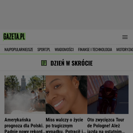
NAJPOPULARNIEJSZE
SPORT.PL
WIADOMOŚCI
FINANSE I TECHNOLOGIA
MOTORYZA
DZIEŃ W SKRÓCIE
Amerykańska
Miss walczy o życie
Oto zwycięzca Tour
prognoza dla Polski.
po tragicznym
de Pologne! Ależ
Padnie nowy rekord
wypadku. Potrącił ją
jazda na ostatnim