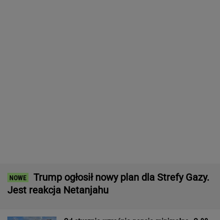
groszy za godzinę
BIZNES
Gawryluk krytykowana za debatę u
Nawrockiego. Tak to tłumaczy