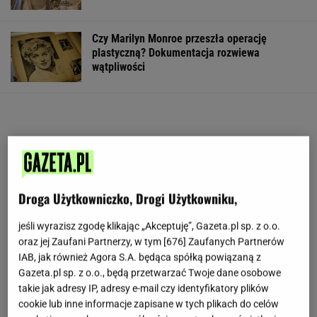
Czy Marilyn Monroe przeszła operację
plastyczną? Dokumentacja rozwiewa
wątpliwości
Droga Użytkowniczko, Drogi Użytkowniku,
jeśli wyrazisz zgodę klikając „Akceptuję”, Gazeta.pl sp. z o.o.
oraz jej Zaufani Partnerzy, w tym [
676
] Zaufanych Partnerów
IAB, jak również Agora S.A. będąca spółką powiązaną z
Gazeta.pl sp. z o.o., będą przetwarzać Twoje dane osobowe
takie jak adresy IP, adresy e-mail czy identyfikatory plików
cookie lub inne informacje zapisane w tych plikach do celów