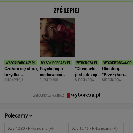
Chrobry Głogów
2
Cracovia
0
POKAŻ TRWAJĄCE
WIĘCEJ NA
WYNIKI.SPORT.PL
SPORT.PL