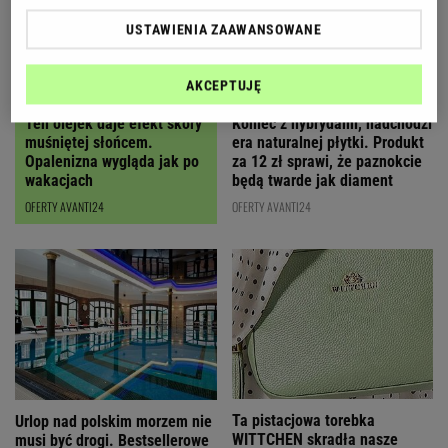
USTAWIENIA ZAAWANSOWANE
AKCEPTUJĘ
Ten olejek daje efekt skóry
Koniec z hybrydami, nadchodzi
muśniętej słońcem.
era naturalnej płytki. Produkt
Opalenizna wygląda jak po
za 12 zł sprawi, że paznokcie
wakacjach
będą twarde jak diament
OFERTY AVANTI24
OFERTY AVANTI24
Ta pistacjowa torebka
Urlop nad polskim morzem nie
WITTCHEN skradła nasze
musi być drogi. Bestsellerowe