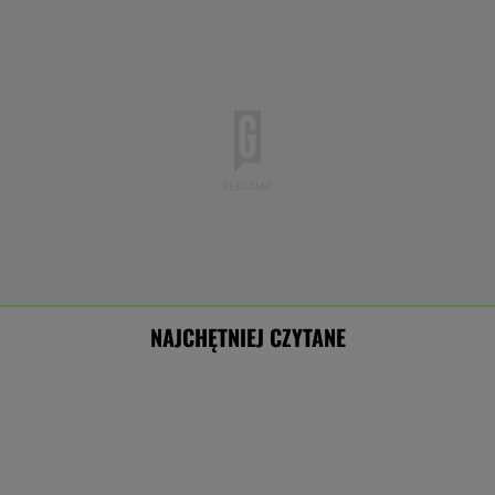
NAJCHĘTNIEJ CZYTANE
Trump ogłosił nowy plan dla Strefy Gazy.
Jest reakcja Netanjahu
Od stycznia wzrośnie pensja minimalna. O 90