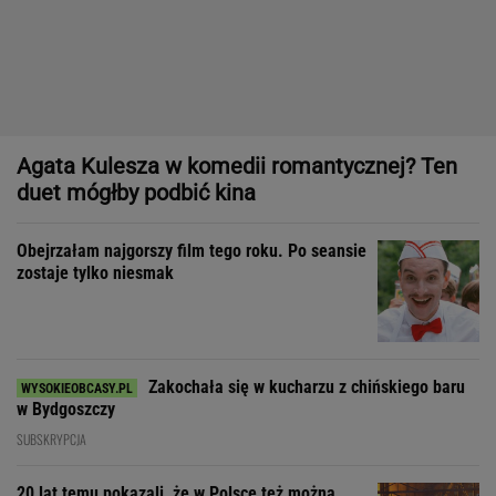
Obejrzałam najgorszy film tego roku. Po seansie
zostaje tylko niesmak
Zakochała się w kucharzu z chińskiego baru
w Bydgoszczy
SUBSKRYPCJA
20 lat temu pokazali, że w Polsce też można
zrobić "Amerykę"
"Prawdziwym sprawdzianem projektu nie jest sprzedaż, tylko
to, czy wytrzyma próbę czasu"