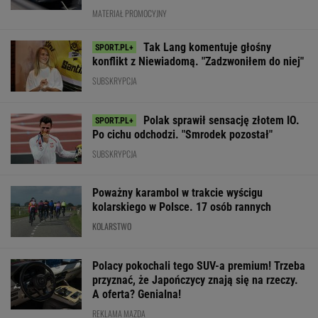
To dlatego
Barcelona zagrała w
Gdzie obejrzeć 
Niewiadoma nie
"finale" miniturnieju.
etap Tour de Fr
zaprosiła na ślub
Tak Hiszpanie ocenili
której jedzie
swoich rodziców
Szczęsnego
Niewiadoma?
WIĘCEJ NIŻ WYNIK. SUBSKRYBUJ
POLITYKA