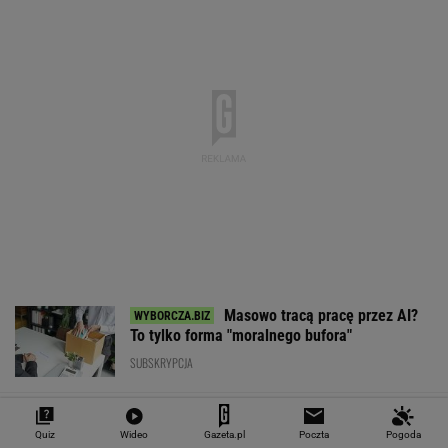
4,2983
3,7187
4,6027
5,0166
151 782,92
-0,09%
-0,41%
0,15%
-0,13%
-0,24%
SPRAWDŹ NOTOWANIA
Notowania dostarcza VIA24ONLINE
MOTORYZACJA
Quiz
Wideo
Gazeta.pl
Poczta
Pogoda