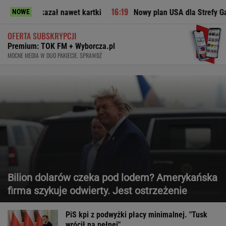
kazał nawet kartki
Nowy plan USA dla Strefy Gazy. Jest reak
NOWE
OFERTA SUBSKRYPCJI
Premium: TOK FM + Wyborcza.pl
MOCNE MEDIA W DUO PAKIECIE. SPRAWDŹ
Bilion dolarów czeka pod lodem? Amerykańska
firma szykuje odwierty. Jest ostrzeżenie
PiS kpi z podwyżki płacy minimalnej. "Tusk
wrócił na pełnej"