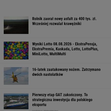
WSPÓŁPRACA PŁATNA Z WYBORCZA.PL
ZROZUM, POZNAJ, ODKRYWAJ
SEKCJA Z SUBSKRYPCJĄ
Najbardziej absurdalna rzecz w nowym
"1670"? Tym razem to ja marudzę
Na Warmii i Mazurach spadł grad wielkości
pięści. Kilkadziesiąt osób wyłowiono z wody
Zaćmienie 12 sierpnia: praktyczny przewodnik
"W domu mają dyrektorów. Pięciolatek mówi:
Babciu, u nas to ja rządzę"