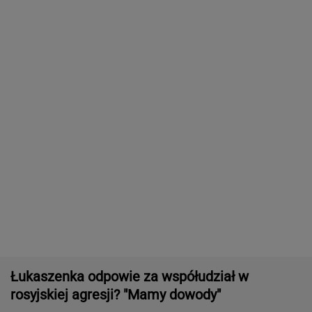
Rolnik zaorał nowy asfalt za 400 tys. zł.
Wcześniej rozwalał krawężniki
Wyniki Lotto 08.08.2026 - EkstraPensja,
EkstraPremia, Kaskada, Lotto, LottoPlus,
MiniLotto, MultiMulti
16-latek zaatakowany nożem. Zatrzymano
dwóch nastolatków
Pierwszy etap GAT zakończony. To
strategiczna inwestycja dla polskiego