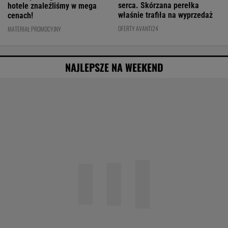
serca. Skórzana perełka
hotele znaleźliśmy w mega
właśnie trafiła na wyprzedaż
cenach!
OFERTY AVANTI24
MATERIAŁ PROMOCYJNY
NAJLEPSZE NA WEEKEND
Agata Kulesza w komedii romantycznej? Ten
duet mógłby podbić kina