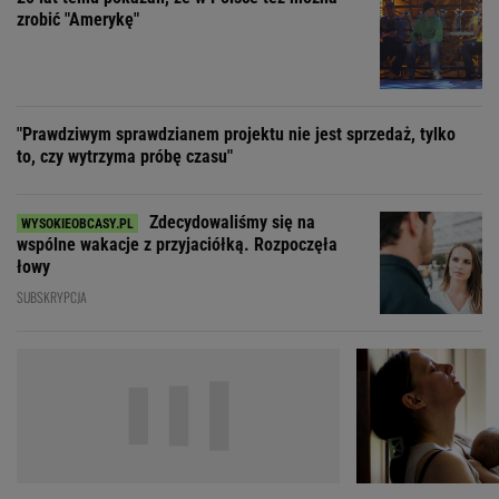
Zdecydowaliśmy się na
wspólne wakacje z przyjaciółką. Rozpoczęła
łowy
SUBSKRYPCJA
"Nigdy na sto procent nie dowiem się,
"Moja ma
dlaczego Zosia zachorowała"
mieć 3 dzieci, bo st
ZOBACZ WSZYSTKIE
Wybierz miasto
PEŁNA POGODA