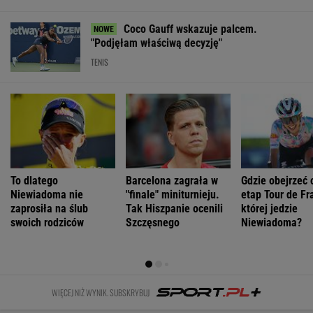
Trump
Prognoza
Rolnikowi, który
Premier
ogłosił nowy
pogody. W
rozrył asfalt w
Kosowa
plan dla Strefy
poniedziałek
Gliwicach, grozi
obrzucony
Gazy. Netanjahu
może nawet
więzienie
jajkami.
reaguje
spaść grad
"Wstydź się"
WIADOMOŚCI
Łukaszenka odpowie za współudział w