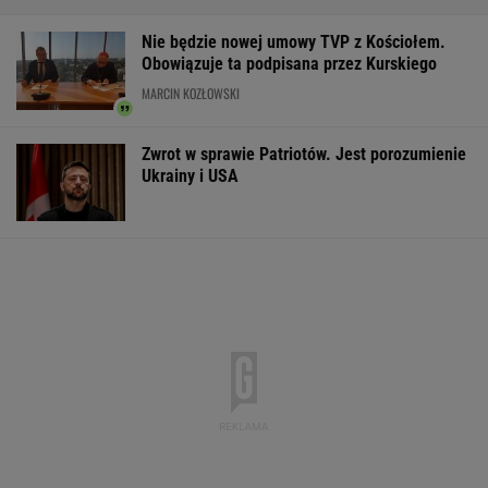
eksportu
MATERIAŁ PROMOCYJNY
Większość Polaków nie chce płacić tego
podatku. "To sygnał alarmowy"
IMGW pokazał nową
Manifestacja w
Wyniki Lotto
prognozę. Upały
Warszawie.
07.08.2026 -
wracają do Polski
Organizatorzy mają
EkstraPensja,
siedem postulatów
EkstraPremia,
EuroJackpot, K
MiniLotto, Mult