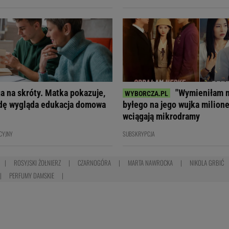
ga na skróty. Matka pokazuje,
"Wymieniłam 
dę wygląda edukacja domowa
byłego na jego wujka milione
wciągają mikrodramy
CYJNY
SUBSKRYPCJA
ROSYJSKI ŻOŁNIERZ
CZARNOGÓRA
MARTA NAWROCKA
NIKOLA GRBIĆ
PERFUMY DAMSKIE