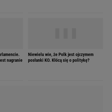
LED
arlamencie.
Niewielu wie, że Polk jest ojczymem
Jest nagranie
posłanki KO. Kłócą się o politykę?
du
Rodzina
łodnych
Wakacje
Sennik