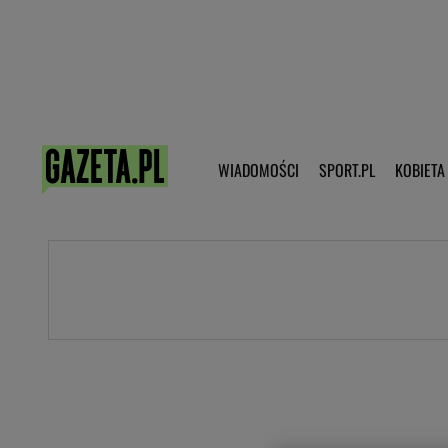
Poczta - Logowanie
Pobierz 
WIADOMOŚCI
SPORT.PL
KOBIETA
DZIECKO
KOBIETA
KULTURA
NEX
WIADOMOŚCI
SPORT
G.PL
Skoki narciarskie
Haps.pl
Ekstraklasa
Wiadomości ze świata
Bundesliga
Sport wiadomości
Liga Mistrzów
Horoskop
Liga Europy
Papież Franiszek
Koszykówka