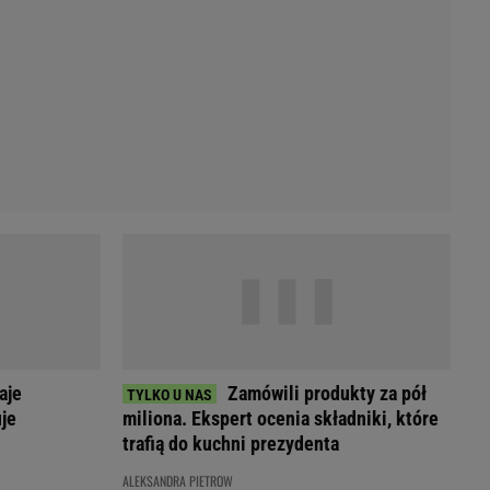
Przetargi
Licytacje komornicze
Komputery Forum
Alkomat online
Kalkulator opłacalności LPG
Przelicznik cm na cale i stopy
Kalkulator momentu obrotowego
Kalkulator mocy
Kalkulator zużycia paliwa
Kalkulator rozmiaru opon
Przelicznik mile na kilometry
aje
Zamówili produkty za pół
je
miliona. Ekspert ocenia składniki, które
trafią do kuchni prezydenta
ALEKSANDRA PIETROW