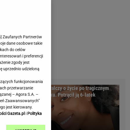
rmienia
Gliwice
Kielce
hodowe
Kraków
Lublin
Łódź
6
] Zaufanych Partnerów
woje dane osobowe takie
Olsztyn
likach do celów
Opole
teresowań i preferencji
e
Płock
ażenie zgody jest
we
Poznań
dę uprzednio udzieloną
Radom
yczących funkcjonowania
Rzeszów
ożyczkę, bank
Miss walczy o życie po tragicznym
kach przetwarzanie
inowe
Sosnowiec
cyzja sądu
wypadku. Potrącił ją 6-latek
ązanej – Agora S.A. –
inowe
Szczecin
awień Zaawansowanych”
Melo Radio
Toruń
go jest kierowany.
Trójmiasto
ości Gazeta.pl
i
Polityka
Warszawa
Wrocław