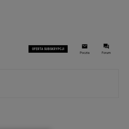
 IOS
Gazeta.pl na Facebooku
OFERTA SUBSKRYPCJI
Poczta
Forum
ZA
WYDARZENIA GOSPODARCZE
LOKALNE
Białystok
Bielsko-Biała
stki
Bydgoszcz
moda
Częstochowa
uże buty
Gorzów Wielkopolski
ecka
Katowice