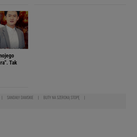
mojego
ra". Tak
SANDAŁY DAMSKIE
BUTY NA SZEROKĄ STOPĘ