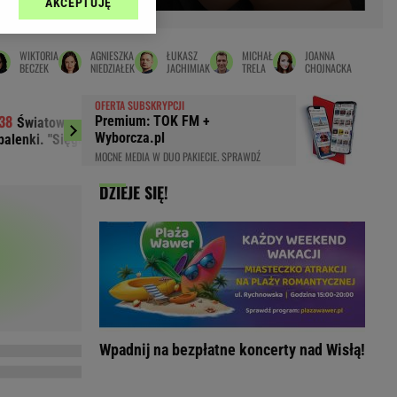
AKCEPTUJĘ
l sp. z o.o., jej
Zielona Góra
ić swoje preferencje
arzania danych poprzez
MAGAZYNY
WIKTORIA
AGNIESZKA
ŁUKASZ
MICHAŁ
JOANNA
ych”. Zmiana ustawień
BECZEK
NIEDZIAŁEK
JACHIMIAK
TRELA
CHOJNACKA
syny
Kuchnia
OFERTA SUBSKRYPCJI
a
Wysokie Obcasy
Premium: TOK FM +
Światowe media wydały werdykt ws.
Premier Kosow
ach:
Wyborcza.pl
balenki. "Sięga dna"
podczas obrad
y
 celów identyfikacji.
MOCNE MEDIA W DUO PAKIECIE. SPRAWDŹ
omiar reklam i treści,
rynarka
DZIEJE SIĘ!
enka za 29zł
zula
 wide
y
to
kim obcasie
Wpadnij na bezpłatne koncerty nad Wisłą!