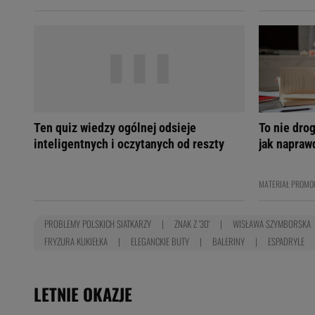
Ten quiz wiedzy ogólnej odsieje
To nie dro
inteligentnych i oczytanych od reszty
jak napraw
MATERIAŁ PROMO
PROBLEMY POLSKICH SIATKARZY
ZNAK Z '30'
WISŁAWA SZYMBORSKA
FRYZURA KUKIEŁKA
ELEGANCKIE BUTY
BALERINY
ESPADRYLE
LETNIE OKAZJE