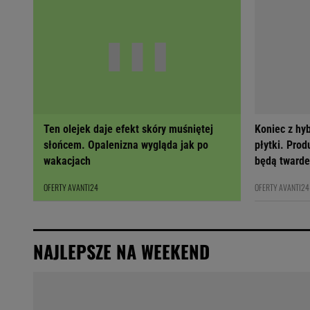
Ten olejek daje efekt skóry muśniętej
Koniec z hy
słońcem. Opalenizna wygląda jak po
płytki. Prod
wakacjach
będą twarde
OFERTY AVANTI24
OFERTY AVANTI24
NAJLEPSZE NA WEEKEND