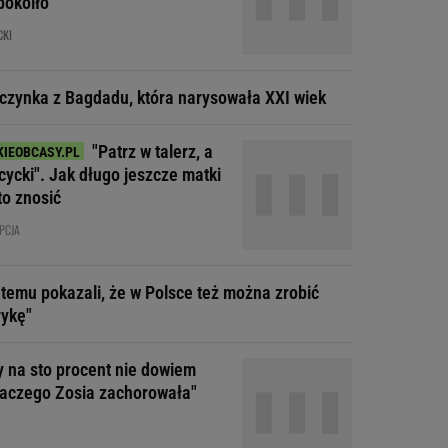
pokoiło
CKI
czynka z Bagdadu, która narysowała XXI wiek
"Patrz w talerz, a
cycki". Jak długo jeszcze matki
to znosić
PCJA
t temu pokazali, że w Polsce też można zrobić
ykę"
y na sto procent nie dowiem
dlaczego Zosia zachorowała"