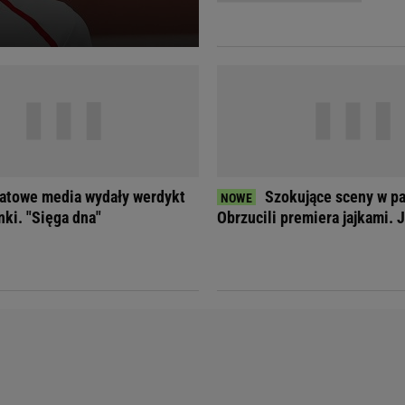
Telewizor LG O
atowe media wydały werdykt
Szokujące sceny w p
nki. "Sięga dna"
Obrzucili premiera jajkami. 
Doda
Kalkulator Poro
Magda Gessler
Kalendarz dni p
Agnieszka Woźniak-Starak
Kalendarz ciąży