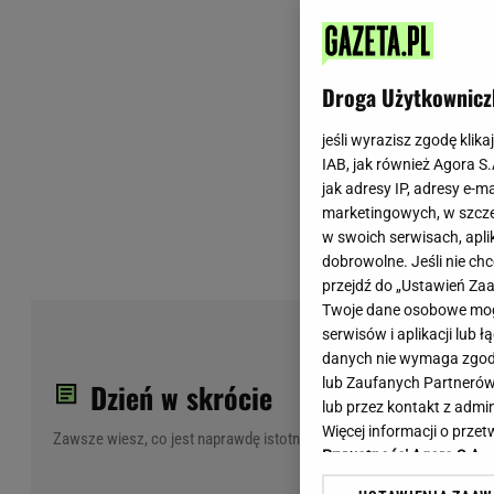
Wiadomości z Polski
Tenis
Plotki na topie
Sporty Walki
Niedziela handlowa
Siatkówka
Droga Użytkownicz
Informacje na bieżąco
PlusLiga
Metro Warszawa
Lekkoatletyka
jeśli wyrazisz zgodę klika
IAB, jak również Agora S
Duży Format
Kolarstwo
jak adresy IP, adresy e-m
Pogoda Warszawa
Bieganie
marketingowych, w szcze
Pogoda Kraków
Trening - ćwiczenia
w swoich serwisach, aplik
Pogoda Gdańsk
Ćwiczenia
dobrowolne. Jeśli nie ch
Pogoda Poznań
Dieta - Odżywianie
przejdź do „Ustawień Z
Twoje dane osobowe mogą
Pogoda Wrocław
Jak schudnąć?
serwisów i aplikacji lub
Gazeta na X
Sport - Fitness
wyś
danych nie wymaga zgody 
Fitness
lub Zaufanych Partnerów
Dzień w skrócie
F1 - Formuła 1
lub przez kontakt z admi
Więcej informacji o prz
Zawsze wiesz, co jest naprawdę istotne
Prywatności Agora S.A.