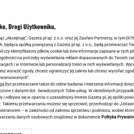
Meghan Markle
Krzesełka do ka
Magda Gessler
Łóżka dla dzieci
Barbara Kurdej-Szatan
Foteliki samoc
ko, Drogi Użytkowniku,
Księżna Kate
Przepisy
Porady
Jak zrobić?
jąc „Akceptuję”, Gazeta.pl sp. z o.o. oraz jej Zaufani Partnerzy, w tym [
67
.A. będąca spółką powiązaną z Gazeta.pl sp. z o.o., będą przetwarzać T
Na czasie
Grzyby
ail czy identyfikatory plików cookie lub inne informacje zapisane w tych p
Memy
Koronawirus
gólności na potrzeby wyświetlania reklam dopasowanych do Twoich zain
Radio Zet
Porady - Zdrowi
acjach i w Internecie lub personalizacji treści w nich wyświetlanych. Wyr
Radio Pogoda
Sukienki jeanso
cesz wyrazić zgody, chcesz ograniczyć jej zakres lub chcesz wycofać zgo
Radio internetowe
Torebki worki
aawansowanych”.
 być przetwarzane także do celów badania i mierzenia informacji dot
Rock Radio
Życzenia
Poważny karambol podczas
Oszuści wzięli na nią p
 łączone z danymi dot. świadczonych Tobie usług. W określonych przypad
Złote Przeboje
Życzenia urodz
cigu w Polsce. 17 osób rannych
zażądał spłaty. Jest de
i odbywa się w oparciu o uzasadniony interes Gazeta.pl, jej spółki powi
Chillizet - radio internetowe
Życzenia imien
. Takiemu przetwarzaniu możesz się sprzeciwić, przechodząc do „Ust
Podcasty
Newsy, plotki - 
nistratorem – w zależności od zakresu sprzeciwu i podmiotu, wobec które
E-booki - Audiobooki
Lifestyle
etwarzaniu danych osobowych znajdziesz w dokumencie
Polityka Prywatn
Planeta.pl
Co obejrzeć