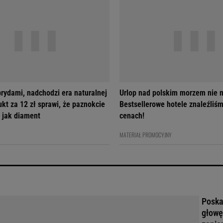
brydami, nadchodzi era naturalnej
Urlop nad polskim morzem nie m
ukt za 12 zł sprawi, że paznokcie
Bestsellerowe hotele znaleźliś
 jak diament
cenach!
MATERIAŁ PROMOCYJNY
Poskar
głowę