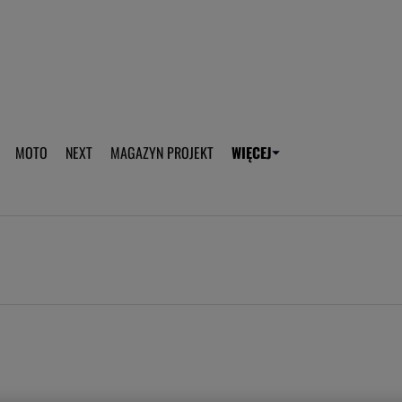
aplikację Gazeta - Android
Pobierz aplikację Gazeta -
MOTO
NEXT
MAGAZYN PROJEKT
WIĘCEJ
T
PLOTEK
SPORT.PL
HOROSKOPY
WEEKEND
TOK FM
WYBORC
ROZRYWKA
ŻYCIE I STYL
Gwiazdy Mundialu
Fryzury
Plotek
Makijaż
Gry online
Magia - Ciekawo
Historie
Wiadomości - 
WAGs
Sposób na za d
Anna Lewandowska
Gorączka u dzi