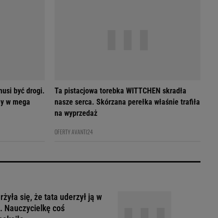
usi być drogi.
Ta pistacjowa torebka WITTCHEN skradła
my w mega
nasze serca. Skórzana perełka właśnie trafiła
na wyprzedaż
OFERTY AVANTI24
żyła się, że tata uderzył ją w
. Nauczycielkę coś