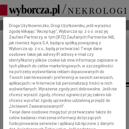
Dbamy o Twoją prywatność
Nekrologi
Odeszli
Poradnik pogrzebowy
Droga Użytkowniczko, Drogi Użytkowniku, jeśli wyrazisz
zgodę klikając "Akceptuję", Wyborcza sp. z o.o. oraz jej
Zaufani Partnerzy, w tym [
872
] Zaufanych Partnerów IAB,
jak również Agora S.A. będąca spółką powiązaną z
Wyborcza sp. z o.o., będą przetwarzać Twoje dane
IMIĘ I NAZWISKO:
osobowe takie jak adresy IP, adresy e-mail czy
identyfikatory plików cookie lub inne informacje zapisane w
Katowice
REGION:
tych plikach do celów marketingowych, w szczególności
09.06.2020
DATA EMISJI:
na potrzeby wyświetlania reklam dopasowanych do
Twoich zainteresowań i preferencji w swoich serwisach,
aplikacjach i w Internecie lub personalizacji treści w nich
wyświetlanych. Wyrażenie zgody jest dobrowolne. Jeśli nie
chcesz wyrazić zgody, chcesz ograniczyć jej zakres lub
To nie tak miało być
chcesz wycofać zgodę uprzednio udzieloną przejdź do
„Ustawień Zaawansowanych”.
Nie ten moment,ta chwila,ten czas
Twoje dane osobowe mogą być przetwarzane także do
To się przecież chyba nie stało
celów badania i mierzenia informacji dotyczących
Ciągle Jesteś, jak Byłaś, wśród nas
funkcjonowania serwisów i aplikacji lub łączone z danymi