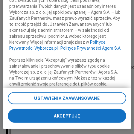
dot. świadczonych Tobie usług. Jeśli podstawą
przetwarzania Twoich danych jest uzasadniony interes
Jakoś dziwnie to ułożone
Wyborcza sp. z o.o., jej spółki powiązanej – Agora S.A. – lub
Coś na świecie jest chyba nie tak
Zaufanych Partnerów, masz prawo wyrazić sprzeciw. Aby
to zrobić przejdź do „Ustawień Zaawansowanych” lub
Że odchodzą wspaniali ludzie
skontaktuj się z administratorem – w zależności od
Których dzisiaj tak bardzo nam brak...
zakresu sprzeciwu i podmiotu, wobec którego jest
kierowany. Więcej informacji znajdziesz w
Polityce
Prywatności Wyborcza.pl
i
Polityce Prywatności Agora S.A.
Rodzinie i bliskim
Poprzez kliknięcie "Akceptuję" wyrażasz zgodę na
zainstalowanie i przechowywanie plików typu cookie
wyrazy głębokiego współczucia z powodu śmierc
Wyborczej sp. z o. o. jej Zaufanych Partnerów i Agora S.A.
na Twoim urządzeniu końcowym. Możesz też w każdej
chwili zmienić swoje preferencje dot. plików cookie,
ponownie wywołując narzędzie do zarządzania Twoimi
preferencjami dot. przetwarzania danych poprzez
USTAWIENIA ZAAWANSOWANE
odnośnik „Ustawienia prywatności” w stopce serwisu i
Katarzyny
przechodząc do sekcji „Ustawienia zaawansowane”.
Zmiana ustawień plików cookie możliwa jest także za
AKCEPTUJĘ
pomocą ustawień przeglądarki.
Krawczyk-Mandrak
My, nasi Zaufani Partnerzy i Agora S.A. możemy