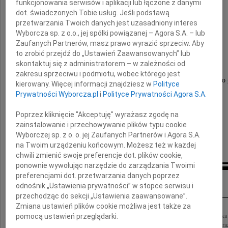
funkcjonowania serwisów i aplikacji lub łączone z danymi
Antoni Pieniążek
dot. świadczonych Tobie usług. Jeśli podstawą
przetwarzania Twoich danych jest uzasadniony interes
Wyborcza sp. z o.o., jej spółki powiązanej – Agora S.A. – lub
Zaufanych Partnerów, masz prawo wyrazić sprzeciw. Aby
Msza Święta Żałobna odprawiona zostanie
to zrobić przejdź do „Ustawień Zaawansowanych” lub
dnia 29 maja 2020 roku o godzinie 12.00
skontaktuj się z administratorem – w zależności od
w kaplicy cmentarnej przy ulicy Lipowej,
zakresu sprzeciwu i podmiotu, wobec którego jest
po której nastąpi złożenie Drogiego nam Zmarłego do 
kierowany. Więcej informacji znajdziesz w
Polityce
Prywatności Wyborcza.pl
i
Polityce Prywatności Agora S.A.
O czym zawiadamia pogrążona w bólu
Poprzez kliknięcie "Akceptuję" wyrażasz zgodę na
zainstalowanie i przechowywanie plików typu cookie
Wyborczej sp. z o. o. jej Zaufanych Partnerów i Agora S.A.
Rodzina
na Twoim urządzeniu końcowym. Możesz też w każdej
chwili zmienić swoje preferencje dot. plików cookie,
ponownie wywołując narzędzie do zarządzania Twoimi
preferencjami dot. przetwarzania danych poprzez
Kondolencje
odnośnik „Ustawienia prywatności” w stopce serwisu i
przechodząc do sekcji „Ustawienia zaawansowane”.
Zmiana ustawień plików cookie możliwa jest także za
Z głębokim żalem i smutkiem żegnamy Pana Profesora dr. hab. Antoniego Pieniążk
pomocą ustawień przeglądarki.
wspaniałego, życzliwego Człowieka Rodzinie i Bliskim składamy najszczersze wyraz