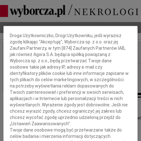
Dbamy o Twoją prywatność
Nekrologi
Odeszli
Poradnik pogrzebowy
Droga Użytkowniczko, Drogi Użytkowniku, jeśli wyrazisz
zgodę klikając "Akceptuję", Wyborcza sp. z o.o. oraz jej
Zaufani Partnerzy, w tym [
874
] Zaufanych Partnerów IAB,
Antoni Pieniążek
jak również Agora S.A. będąca spółką powiązaną z
IMIĘ I NAZWISKO:
Wyborcza sp. z o.o., będą przetwarzać Twoje dane
osobowe takie jak adresy IP, adresy e-mail czy
Lublin
REGION:
identyfikatory plików cookie lub inne informacje zapisane w
29.05.2020
DATA EMISJI:
tych plikach do celów marketingowych, w szczególności
na potrzeby wyświetlania reklam dopasowanych do
Twoich zainteresowań i preferencji w swoich serwisach,
aplikacjach i w Internecie lub personalizacji treści w nich
wyświetlanych. Wyrażenie zgody jest dobrowolne. Jeśli nie
chcesz wyrazić zgody, chcesz ograniczyć jej zakres lub
Z głębokim żalem zawiadamiamy,
chcesz wycofać zgodę uprzednio udzieloną przejdź do
że dnia 25 maja 2020 roku, w wieku 80 lat zmar
„Ustawień Zaawansowanych”.
Twoje dane osobowe mogą być przetwarzane także do
celów badania i mierzenia informacji dotyczących
Prof. Dr