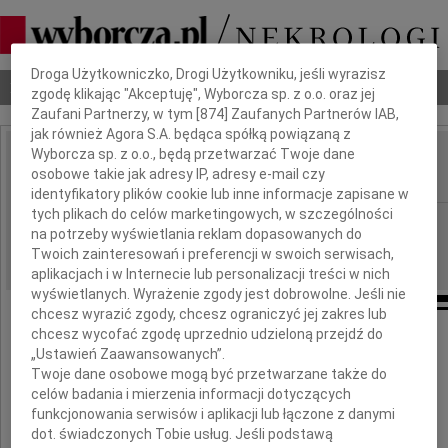
Dbamy o Twoją prywatność
Droga Użytkowniczko, Drogi Użytkowniku, jeśli wyrazisz
Nekrologi
Odeszli
Poradnik pogrzebowy
zgodę klikając "Akceptuję", Wyborcza sp. z o.o. oraz jej
Zaufani Partnerzy, w tym [
874
] Zaufanych Partnerów IAB,
jak również Agora S.A. będąca spółką powiązaną z
Wyborcza sp. z o.o., będą przetwarzać Twoje dane
Marek Gliszczyński
osobowe takie jak adresy IP, adresy e-mail czy
IMIĘ I NAZWISKO:
identyfikatory plików cookie lub inne informacje zapisane w
tych plikach do celów marketingowych, w szczególności
Bydgoszcz
REGION:
na potrzeby wyświetlania reklam dopasowanych do
15.05.2020
DATA EMISJI:
Twoich zainteresowań i preferencji w swoich serwisach,
aplikacjach i w Internecie lub personalizacji treści w nich
wyświetlanych. Wyrażenie zgody jest dobrowolne. Jeśli nie
chcesz wyrazić zgody, chcesz ograniczyć jej zakres lub
chcesz wycofać zgodę uprzednio udzieloną przejdź do
Z wielkim smutkiem żegnam
„Ustawień Zaawansowanych”.
mojego Kochanego Brata
Twoje dane osobowe mogą być przetwarzane także do
celów badania i mierzenia informacji dotyczących
Marka
funkcjonowania serwisów i aplikacji lub łączone z danymi
dot. świadczonych Tobie usług. Jeśli podstawą