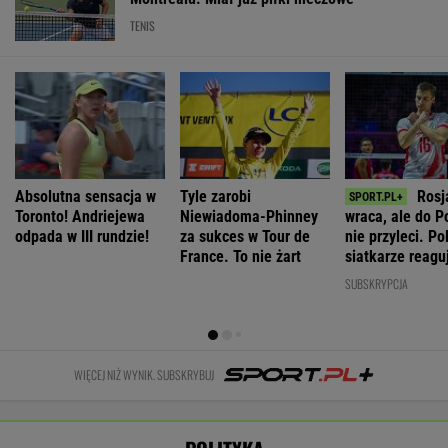
WIADOMOŚCI
historii"
IMGW pokazał nową prognozę. Upały wracają
do Polski
Nie będzie nowej umowy TVP z Kościołem.
Obowiązuje ta podpisana przez Kurskiego