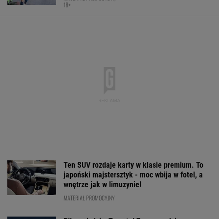
Polacy pokochali tego SUV-a premium! Trzeba
przyznać, że Japończycy znają się na rzeczy.
A oferta? Genialna!
REKLAMA MAZDA
Trudno uwierzyć w to, co zrobił Hurkacz w
Montrealu. Miał już piłki meczowe
TENIS
Absolutna sensacja w
Tyle zarobi
Rosj
Toronto! Andriejewa
Niewiadoma-Phinney
wraca, ale do P
odpada w III rundzie!
za sukces w Tour de
nie przyleci. Po
France. To nie żart
siatkarze reagu