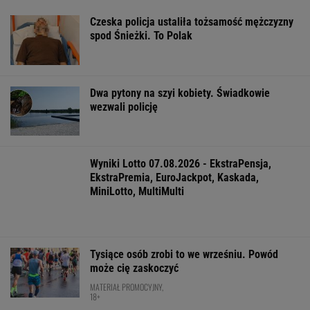
nie da, to jest nieludzkie"
Daniel Olbrychski ocenzurowany przez
Ministerstwo Kultury? "Zostałem opluty"
Marcin Matczak: Spójrzcie, co Mentzen mówi
o rosyjskim pocisku. Fałszu niby w tym nie
ma, więc w czym problem?
Tytuł tej książki jest hasłem, znają je ludzie,
którzy jej nie czytali
FINANSE I TECHNOLOGIA