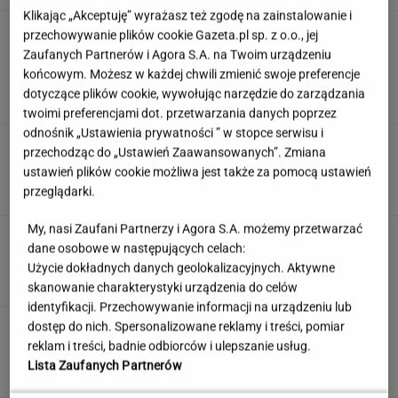
Klikając „Akceptuję” wyrażasz też zgodę na zainstalowanie i
Wachowicz wraz z Kurzopkami
przechowywanie plików cookie Gazeta.pl sp. z o.o., jej
pożegnała się z "halo tu polsat". Mówi o
Zaufanych Partnerów i Agora S.A. na Twoim urządzeniu
zaskoczeniu
końcowym. Możesz w każdej chwili zmienić swoje preferencje
dotyczące plików cookie, wywołując narzędzie do zarządzania
MARCIN WOLNIAK
twoimi preferencjami dot. przetwarzania danych poprzez
odnośnik „Ustawienia prywatności ” w stopce serwisu i
Zwodniczy quiz dla oczytanych. Wskażesz
przechodząc do „Ustawień Zaawansowanych”. Zmiana
prawdziwy tytuł książki?
ustawień plików cookie możliwa jest także za pomocą ustawień
przeglądarki.
My, nasi Zaufani Partnerzy i Agora S.A. możemy przetwarzać
Nie czekaj, aż będzie za późno. To może
dane osobowe w następujących celach:
oznaczać, że szkoła przestała służyć dziecku
Użycie dokładnych danych geolokalizacyjnych. Aktywne
MATERIAŁ PROMOCYJNY
skanowanie charakterystyki urządzenia do celów
identyfikacji. Przechowywanie informacji na urządzeniu lub
dostęp do nich. Spersonalizowane reklamy i treści, pomiar
Partnerka Litewki po jego
śmierci: Niektórzy zlecieli się jak sępy
reklam i treści, badnie odbiorców i ulepszanie usług.
Lista Zaufanych Partnerów
SUBSKRYPCJA