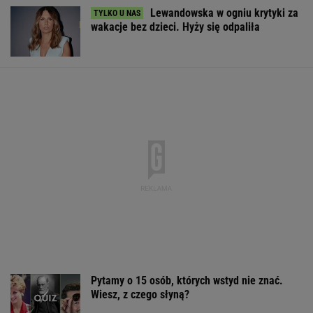
Po seansie zostaje tylko niesmak
Koniec chłodniejszych dni.Synoptycy podali
daty kolejnych fal upału
Iran. Media: Modżtaba Chamenei jest w stanie
krytycznym
Pucharowa wygrana Chicago. 64 minuty
Lewandowskiego
PIŁKA NOŻNA
Sandały Keen to synonim wakacyjnego
komfortu - teraz tańsze o niemal 100 zł
OFERTY AVANTI24