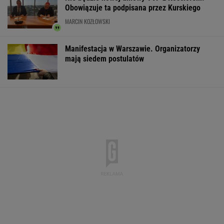
Raport wywiadu USA.
DOGE miał przynieść
Gruźlica w
"WSJ": Putin może
USA miliardowe
warszawskim
zaatakować NATO
oszczędności. Co
przedszkolu. 24
nawet tej jesieni
poszło nie tak?
na liście sanep
WSPÓŁPRACA PŁATNA Z WYBORCZA.PL
ZROZUM, POZNAJ, ODKRYWAJ
SEKCJA Z SUBSKRYPCJĄ
"Po dobie w reżimie 7-5-3, uznałam: tak się