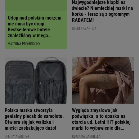
Urlop nad polskim morzem
Najwygodniejsze klapki na
nie musi być drogi.
świecie? Niemieckiej marki na
Bestsellerowe hotele
korku - teraz są z ogromnym
znaleźliśmy w mega
RABATEM!
cenach!
MATERIAŁ PROMOCYJNY
OFERTY AVANTI24
Polska marka stworzyła
Wygląda zmysłowo jak
genialny plecak do samolotu.
podwiązka, a to opaska na
Otwiera się jak walizka i
otarcia ud. Letni HIT polskiej
mieści zaskakująco dużo!
marki to wybawienie dla
kobiet!
OFERTY AVANTI24
REKLAMA GABRIELLA