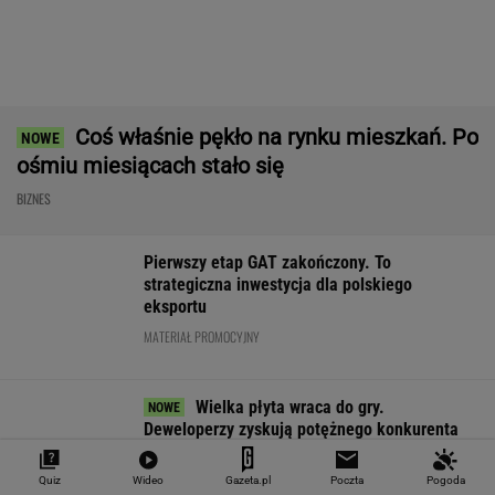
Import saudyjskiej
Praca od zaraz z
Niemiecki konc
ropy do USA spadł do
pensją do 13 tys. zł.
RWE zamieni w
zera. Sprytni
Pracodawca
morskie farmy
Amerykanie mają
przewidział też premie
wiatrowe na LN
nowe źródło
WALUTY I GIEŁDA
EUR
USD
CHF
GBP
WIG
4,2983
3,7187
4,6027
5,0166
151 782,92
-0,09%
-0,41%
0,15%
-0,13%
-0,24%
SPRAWDŹ NOTOWANIA
Quiz
Wideo
Gazeta.pl
Poczta
Pogoda