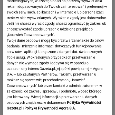
marketingowych, w szczególności na potrzeby wyświetlania
reklam dopasowanych do Twoich zainteresowań i preferencji w
swoich serwisach, aplikacjach i w Internecie lub personalizacji
treści w nich wyświetlanych. Wyrażenie zgody jest dobrowolne.
Jeśli nie chcesz wyrazić zgody, chcesz ograniczyć jej zakres lub
chcesz wycofać zgodę uprzednio udzieloną przejdź do
„Ustawień Zaawansowanych”.
Twoje dane osobowe mogą być przetwarzane także do celów
badania i mierzenia informacji dotyczących funkcjonowania
serwisów i aplikacji lub łączone z danymi dot. świadczonych
Tobie usług. W określonych przypadkach przetwarzanie
danych nie wymaga zgody i odbywa się w oparciu o
uzasadniony interes Gazeta.pl, jej spółki powiązanej – Agora
S.A. – lub Zaufanych Partnerów. Takiemu przetwarzaniu
możesz się sprzeciwić, przechodząc do „Ustawień
Zaawansowanych” lub przez kontakt z administratorem – w
zależności od zakresu sprzeciwu i podmiotu, wobec którego
jest kierowany. Więcej informacji o przetwarzaniu danych
Dwa pytony na szyi kobiety. Świadkowie
osobowych znajdziesz w dokumencie
Polityka Prywatności
wezwali policję
Gazeta.pl
i
Polityka Prywatności Agora S.A.