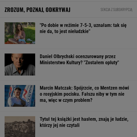
MATERIAŁ PROMOCYJNY
Wielka płyta wraca do gry.
Deweloperzy zyskują potężnego konkurenta