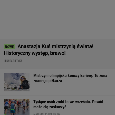
Ten SUV rozdaje karty w klasie premium. To
japoński majstersztyk - moc wbija w fotel, a
wnętrze jak w limuzynie!
MATERIAŁ PROMOCYJNY
Pilne wieści z Toronto! Znamy godzinę meczu
Iga Świątek - Marta Kostiuk
TENIS
Tak Donald Tusk zareagował na wygraną
Niewiadomej-Phinney
KOLARSTWO
Usyk wprost wskazał, kto wygra wojnę w
Ukrainie
BOKS