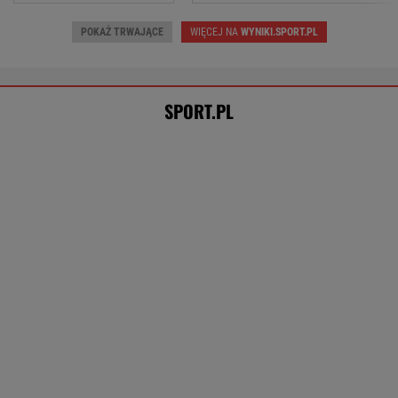
Mistrzyni olimpijska kończy karierę. To żona
znanego piłkarza
Tysiące osób zrobi to we wrześniu. Powód
może cię zaskoczyć
MATERIAŁ PROMOCYJNY,
18+