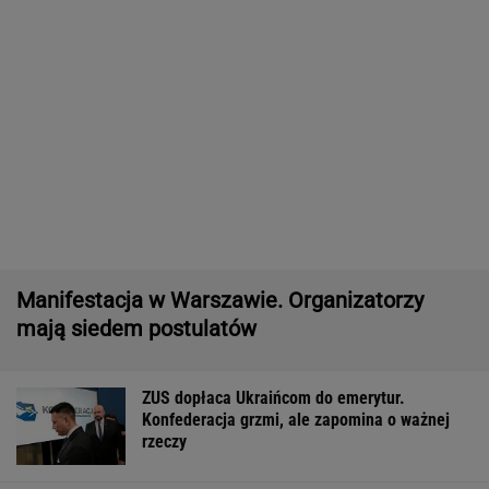
Pytamy o 15 osób, których wstyd nie znać.
Wiesz, z czego słyną?
Obejrzałam najgorszy film tego roku.