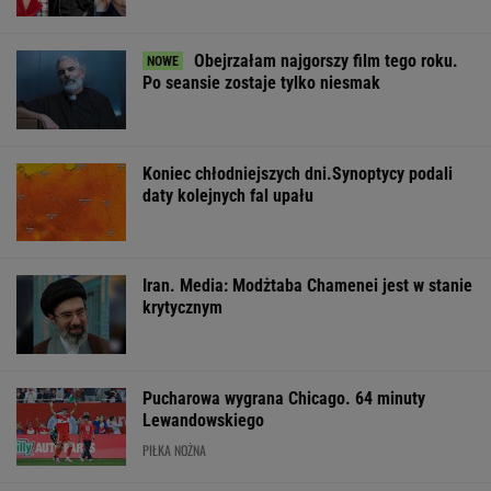
Włóż liść laurowy do
Zwodniczy quiz dla
Dlaczego warto
lodówki na godzinę.
oczytanych. Wskażesz
spryskać klucze
Efekt może cię
prawdziwy tytuł
octem? Sztuczk
zaskoczyć
książki?
której mało kto
ŻYĆ LEPIEJ