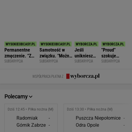
SPORT.PL
Anastazja Kuś mistrzynią świata!
Historyczny występ, brawo!
LEKKOATLETYKA