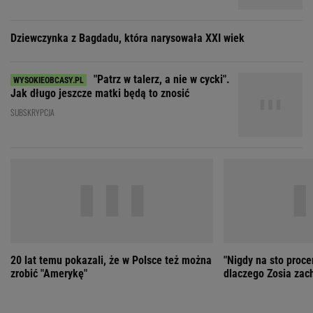
20 lat temu pokazali, że w Polsce też można
"Nigdy na sto proce
zrobić "Amerykę"
dlaczego Zosia zac
ZOBACZ WSZYSTKIE
Wybierz miasto
PEŁNA POGODA
Załaduj ponownie
Jakość powietrza:
-
Ciśnienie:
Opady:
Zachmurzenie:
-
-%
-%