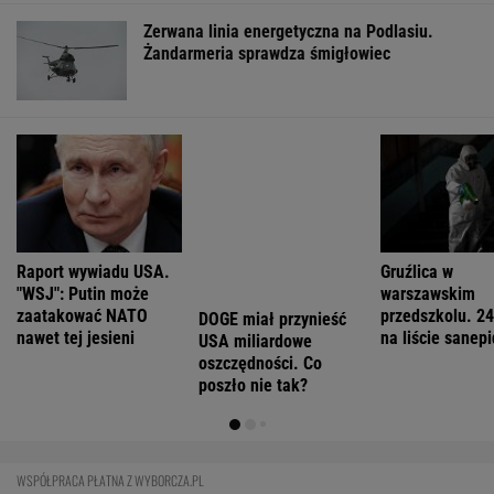
Coś właśnie pękło na rynku mieszkań. Po
ośmiu miesiącach stało się
BIZNES
Pierwszy etap GAT zakończony. To
strategiczna inwestycja dla polskiego
eksportu