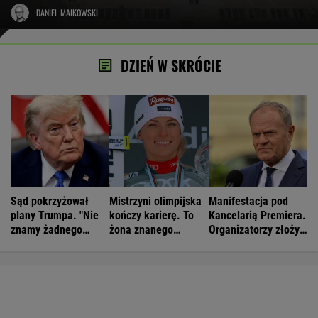
DANIEL MAIKOWSKI
DZIEŃ W SKRÓCIE
Sąd pokrzyżował
Mistrzyni olimpijska
Manifestacja pod
plany Trumpa. "Nie
kończy karierę. To
Kancelarią Premiera.
znamy żadnego
żona znanego
Organizatorzy złożyli
przypadku w historii"
piłkarza
petycję