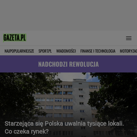
NAJPOPULARNIEJSZE
SPORT.PL
WIADOMOŚCI
FINANSE I TECHNOLOGIA
MOTORYZA
NADCHODZI REWOLUCJA
Starzejąca się Polska uwalnia tysiące lokali.
Co czeka rynek?