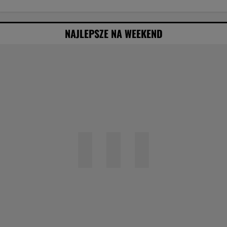
NAJLEPSZE NA WEEKEND
Obejrzałam najgorszy film tego roku. Po
seansie zostaje tylko niesmak
Specjalista ostrzega przed
pocketingiem. Skutki mogą być dotkliwe