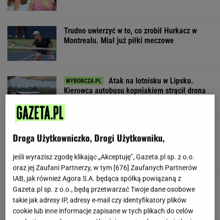
Trudno uwierzyć w to, co zrobił Hurkacz w
Montrealu. Miał już piłki meczowe
Atak na lotnisku w Lipsku.
Kierowca autobusu kopniakiem strącił drona
SUBSKRYPCJA
Tak Nawrocki wymyka się spod
Droga Użytkowniczko, Drogi Użytkowniku,
kontroli PiS. "Znalazł się w pułapce"
SUBSKRYPCJA
jeśli wyrazisz zgodę klikając „Akceptuję”, Gazeta.pl sp. z o.o.
oraz jej Zaufani Partnerzy, w tym [
676
] Zaufanych Partnerów
IAB, jak również Agora S.A. będąca spółką powiązaną z
To najprostszy syrop z mięty, jaki
Gazeta.pl sp. z o.o., będą przetwarzać Twoje dane osobowe
zrobisz. Smakuje rewelacyjnie
takie jak adresy IP, adresy e-mail czy identyfikatory plików
cookie lub inne informacje zapisane w tych plikach do celów