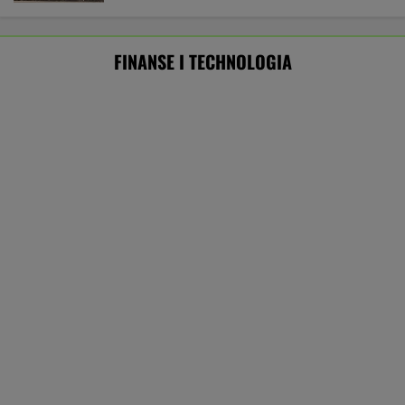
Masowo tracą pracę przez AI?
To tylko forma "moralnego bufora"
SUBSKRYPCJA
Najlepszy smartwatch? Ta marka pozostawia
konkurencję w tyle! Technologie? Na medal!
REKLAMA CENEO
ZUS dopłaca Ukraińcom do emerytur.
Konfederacja grzmi, ale zapomina o ważnej
rzeczy
Nie tylko zaćmienie Słońca. Sierpień zamieni
niebo w scenę niezwykłych widowisk
BIZNES