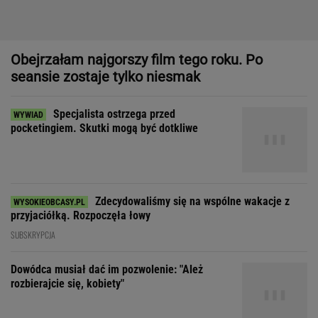
Zdecydowaliśmy się na wspólne wakacje z
przyjaciółką. Rozpoczęła łowy
SUBSKRYPCJA
Dowódca musiał dać im pozwolenie: "Ależ
rozbierajcie się, kobiety"
Dziewczynka z Bagdadu, która narysowała XXI wiek
"Patrz w talerz, a nie w cycki".
Jak długo jeszcze matki będą to znosić
SUBSKRYPCJA