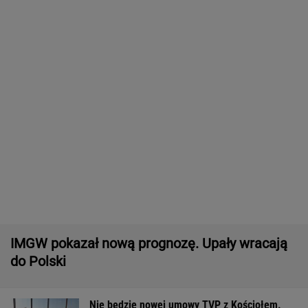
Czeska policja ustaliła tożsamość mężczyzny
spod Śnieżki. To Polak
Dwa pytony na szyi kobiety. Świadkowie
wezwali policję
Wyniki Lotto 07.08.2026 - EkstraPensja,
EkstraPremia, EuroJackpot, Kaskada,
MiniLotto, MultiMulti
Tysiące osób zrobi to we wrześniu. Powód
może cię zaskoczyć
MATERIAŁ PROMOCYJNY,
18+
Zerwana linia energetyczna na Podlasiu.
Żandarmeria sprawdza śmigłowiec