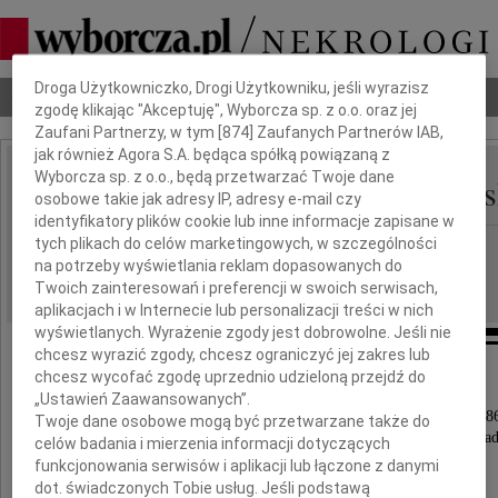
Dbamy o Twoją prywatność
Droga Użytkowniczko, Drogi Użytkowniku, jeśli wyrazisz
Nekrologi
Odeszli
Poradnik pogrzebowy
zgodę klikając "Akceptuję", Wyborcza sp. z o.o. oraz jej
Zaufani Partnerzy, w tym [
874
] Zaufanych Partnerów IAB,
jak również Agora S.A. będąca spółką powiązaną z
Wyborcza sp. z o.o., będą przetwarzać Twoje dane
Zygmunt Leon Traczews
IMIĘ I NAZWISKO:
osobowe takie jak adresy IP, adresy e-mail czy
identyfikatory plików cookie lub inne informacje zapisane w
tych plikach do celów marketingowych, w szczególności
Wrocław
REGION:
na potrzeby wyświetlania reklam dopasowanych do
06.07.2010
DATA EMISJI:
Twoich zainteresowań i preferencji w swoich serwisach,
aplikacjach i w Internecie lub personalizacji treści w nich
wyświetlanych. Wyrażenie zgody jest dobrowolne. Jeśli nie
chcesz wyrazić zgody, chcesz ograniczyć jej zakres lub
chcesz wycofać zgodę uprzednio udzieloną przejdź do
Z wielkim smutkiem zawiadamiamy,
„Ustawień Zaawansowanych”.
że w dniu 28 czerwca 2010 roku odszedł w wieku 86
Twoje dane osobowe mogą być przetwarzane także do
nasz ukochany Mąż, Tato, Teść, Dziadek i Pradzia
celów badania i mierzenia informacji dotyczących
funkcjonowania serwisów i aplikacji lub łączone z danymi
mgr
dot. świadczonych Tobie usług. Jeśli podstawą