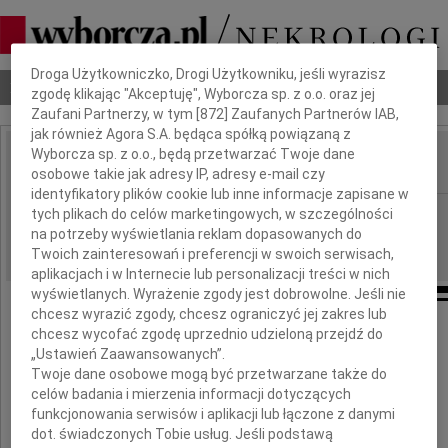
Dbamy o Twoją prywatność
Droga Użytkowniczko, Drogi Użytkowniku, jeśli wyrazisz
Nekrologi
Odeszli
Poradnik pogrzebowy
zgodę klikając "Akceptuję", Wyborcza sp. z o.o. oraz jej
Zaufani Partnerzy, w tym [
872
] Zaufanych Partnerów IAB,
jak również Agora S.A. będąca spółką powiązaną z
Wyborcza sp. z o.o., będą przetwarzać Twoje dane
osobowe takie jak adresy IP, adresy e-mail czy
IMIĘ I NAZWISKO:
identyfikatory plików cookie lub inne informacje zapisane w
Płock
tych plikach do celów marketingowych, w szczególności
REGION:
na potrzeby wyświetlania reklam dopasowanych do
08.05.2020
DATA EMISJI:
Twoich zainteresowań i preferencji w swoich serwisach,
aplikacjach i w Internecie lub personalizacji treści w nich
wyświetlanych. Wyrażenie zgody jest dobrowolne. Jeśli nie
chcesz wyrazić zgody, chcesz ograniczyć jej zakres lub
Naszej Koleżance
chcesz wycofać zgodę uprzednio udzieloną przejdź do
„Ustawień Zaawansowanych”.
Twoje dane osobowe mogą być przetwarzane także do
Dorocie Kurach-Płoskiej
celów badania i mierzenia informacji dotyczących
funkcjonowania serwisów i aplikacji lub łączone z danymi
wyrazy szczerego i głębokiego współczucia
dot. świadczonych Tobie usług. Jeśli podstawą