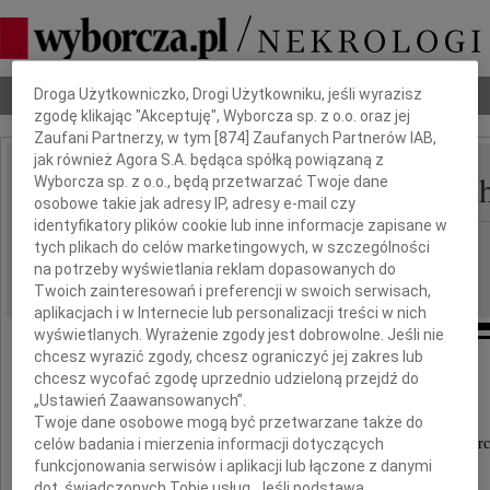
Dbamy o Twoją prywatność
Nekrologi
Odeszli
Poradnik pogrzebowy
Droga Użytkowniczko, Drogi Użytkowniku, jeśli wyrazisz
zgodę klikając "Akceptuję", Wyborcza sp. z o.o. oraz jej
Zaufani Partnerzy, w tym [
874
] Zaufanych Partnerów IAB,
jak również Agora S.A. będąca spółką powiązaną z
Elżbieta Podwójci-Wiec
Wyborcza sp. z o.o., będą przetwarzać Twoje dane
IMIĘ I NAZWISKO:
osobowe takie jak adresy IP, adresy e-mail czy
identyfikatory plików cookie lub inne informacje zapisane w
Płock
REGION:
tych plikach do celów marketingowych, w szczególności
na potrzeby wyświetlania reklam dopasowanych do
30.04.2020
DATA EMISJI:
Twoich zainteresowań i preferencji w swoich serwisach,
aplikacjach i w Internecie lub personalizacji treści w nich
wyświetlanych. Wyrażenie zgody jest dobrowolne. Jeśli nie
chcesz wyrazić zgody, chcesz ograniczyć jej zakres lub
chcesz wycofać zgodę uprzednio udzieloną przejdź do
Rodzinie i Najbliższym
„Ustawień Zaawansowanych”.
Twoje dane osobowe mogą być przetwarzane także do
celów badania i mierzenia informacji dotyczących
wyrazy głębokiego współczucia z powodu śmierc
funkcjonowania serwisów i aplikacji lub łączone z danymi
dot. świadczonych Tobie usług. Jeśli podstawą