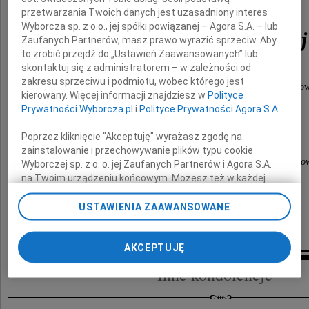
Elżbiety
przetwarzania Twoich danych jest uzasadniony interes
Wyborcza sp. z o.o., jej spółki powiązanej – Agora S.A. – lub
Podwójci-Wiecheckiej
Zaufanych Partnerów, masz prawo wyrazić sprzeciw. Aby
to zrobić przejdź do „Ustawień Zaawansowanych” lub
skontaktuj się z administratorem – w zależności od
zakresu sprzeciwu i podmiotu, wobec którego jest
wieloletniej działaczki spółdzielczości mieszkanio
kierowany. Więcej informacji znajdziesz w
Polityce
Prywatności Wyborcza.pl
i
Polityce Prywatności Agora S.A.
składa
Poprzez kliknięcie "Akceptuję" wyrażasz zgodę na
Zarząd, Rada Nadzorcza
zainstalowanie i przechowywanie plików typu cookie
i pracownicy Mazowieckiej Spółdzielni Mieszkanio
Wyborczej sp. z o. o. jej Zaufanych Partnerów i Agora S.A.
na Twoim urządzeniu końcowym. Możesz też w każdej
chwili zmienić swoje preferencje dot. plików cookie,
ponownie wywołując narzędzie do zarządzania Twoimi
USTAWIENIA ZAAWANSOWANE
preferencjami dot. przetwarzania danych poprzez
odnośnik „Ustawienia prywatności” w stopce serwisu i
przechodząc do sekcji „Ustawienia zaawansowane”.
AKCEPTUJĘ
Zmiana ustawień plików cookie możliwa jest także za
Inne kondolencje
pomocą ustawień przeglądarki.
My, nasi Zaufani Partnerzy i Agora S.A. możemy